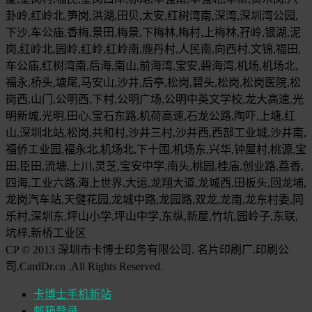
卦岭,红岭北,笋岗,洪湖,田贝,太安,红树湾南,深湾,深圳湾公园,
下沙,车公庙,香梅,景田,梅景,下梅林,梅村,上梅林,孖岭,银湖,泥
岗,红岭北,园岭,红岭,红岭南,鹿丹村,人民南,向西村,文锦,福田,
车公庙,红树湾南,后海,南山,前海湾,宝安,碧海湾,机场,机场北,
福永,桥头,塘尾,马安山,沙井,后亭,松岗,碧头,松岗,松岗医院,松
岗西,山门,公明西,下村,公明广场,公明中英文学校,龙大高速,光
明新城,光明,田心,宝石东路,机荷高速,石龙公路,陶吓,上塘,红
山,深圳北站,松岗,共和村,沙井三村,沙井西,西部工业城,沙井南,
福侨工业园,福永北,机场北,下十围,机场东,兴华,钟屋村,桃源,宝
田,臣田,流塘,上川,灵芝,宝安中学,南头,桃园,桂庙,创业路,荔香,
四海,工业六路,海上世界,大运,龙翔大道,龙城西,田板头,回龙埔,
龙岗汽车站,天健花园,龙城中路,龙园路,双龙,龙南,龙东村委,同
乐村,深圳东,坪山小学,坪山中学,东纵,新屋,竹坑,园岭子,东联,
坑梓,新桥工业区
CP © 2013 深圳市卡博士印务有限公司. 名片印刷厂.印刷公
司.CardDr.cn .All Rights Reserved.
卡博士手机新站
邮箱登录