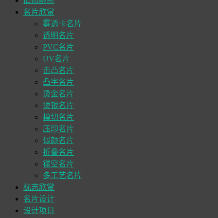
旧照翻新
名片欣赏
雾透卡名片
透明名片
PVC名片
UV名片
击凸名片
凸字名片
烫金名片
烫银名片
模切名片
压印名片
似颜名片
折叠名片
镂空名片
多工艺名片
标志欣赏
名片设计
设计项目