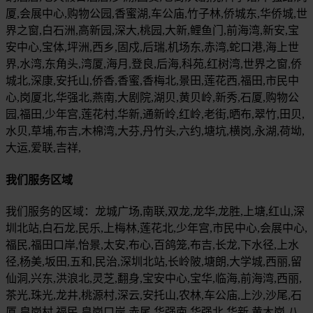
厦,会展中心,购物公园,香蜜湖,车公庙,竹子林,侨城东,华侨城,世
界之窗,白石洲,高新园,深大,桃园,大新,鲤鱼门,前海湾,新安,宝
安中心,宝体,坪洲,西乡,固戍,后瑞,机场东,赤湾,蛇口港,海上世
界,水湾,东角头,湾厦,海月,登良,后海,科苑,红树湾,世界之窗,侨
城北,深康,安托山,侨香,香蜜,香梅北,景田,莲花西,福田,市民中
心,岗厦北,华强北,燕南,大剧院,湖贝,黄贝岭,新秀,石厦,购物公
园,福田,少年宫,莲花村,华新,通新岭,红岭,老街,晒布,翠竹,田贝,
水贝,草埔,布吉,木棉湾,大芬,丹竹头,六约,塘坑,横岗,永湖,荷坳,
大运,爱联,吉祥,
我们服务区域
我们服务的区域：龙城广场,南联,双龙,龙华,龙胜,上塘,红山,深
圳北站,白石龙,民乐,上梅林,莲花北,少年宫,市民中心,会展中心,
福民,福田口岸,怡景,太安,布心,百鸽笼,布吉,长龙,下水径,上水
径,杨美,坂田,五和,民治,深圳北站,长岭陂,塘朗,大学城,西丽,留
仙洞,兴东,洪浪北,灵芝,翻身,宝安中心,宝华,临海,前海湾,西丽,
茶光,珠光,龙井,桃源村,深云,安托山,农林,车公庙,上沙,沙尾,石
厦,皇岗村,福民,皇岗口岸,赤尾,华强南,华强北,华新,黄木岗,八