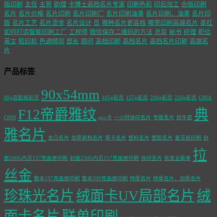
版印刷
主任
主管
助理
卡博士高档名片专家
印刷色彩
印后加工
合版印刷
名片
名片价格
名片印刷
名片印刷厂
名片印刷油墨
名片印刷，油墨
名片印
版
名片工艺
名片烫金
名片设计
员
哪种名片更高档
哪里印刷高端名片
墨杠
如何打造智能印刷工厂
工程师
微信保存二维码的方法
总监
秘书
经理
职位
英文
胶印机
色调倾向
部长
顾问
高档印刷
高档名片
高档名片印刷
高端名
片
产品标签
90x54mm
80g双胶纸彩页
105g彩页
157g彩页
200g彩页
250g彩页
C00A
F12帝爵雅纹
典
C009
pvc卡
一小时快印名片
专版名片
仿牛皮
雅名片
击凸名片
加厚高档名片
厚卡名片
塑料名片
塑胶名片
复写纸印刷
封
拉
面200G内页157克画册印刷
封面250G内页157克画册印刷
快印名片
批发业联单
丝金
整本157克画册印刷
整本200克画册印刷
特厚名片
特厚名片，加厚名片
珍珠光名片
绒面卡UV局部名片
绒
面卡名片
联单印刷