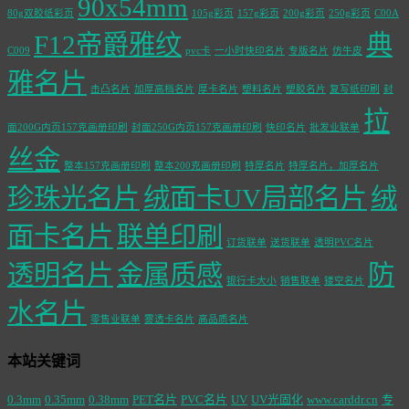
90x54mm
80g双胶纸彩页
105g彩页
157g彩页
200g彩页
250g彩页
C00A
F12帝爵雅纹
典
C009
pvc卡
一小时快印名片
专版名片
仿牛皮
雅名片
击凸名片
加厚高档名片
厚卡名片
塑料名片
塑胶名片
复写纸印刷
封
拉
面200G内页157克画册印刷
封面250G内页157克画册印刷
快印名片
批发业联单
丝金
整本157克画册印刷
整本200克画册印刷
特厚名片
特厚名片，加厚名片
珍珠光名片
绒面卡UV局部名片
绒
面卡名片
联单印刷
订货联单
送货联单
透明PVC名片
透明名片
金属质感
防
银行卡大小
销售联单
镂空名片
水名片
零售业联单
雾透卡名片
高品质名片
本站关键词
0.3mm
0.35mm
0.38mm
PET名片
PVC名片
UV
UV光固化
www.carddr.cn
专