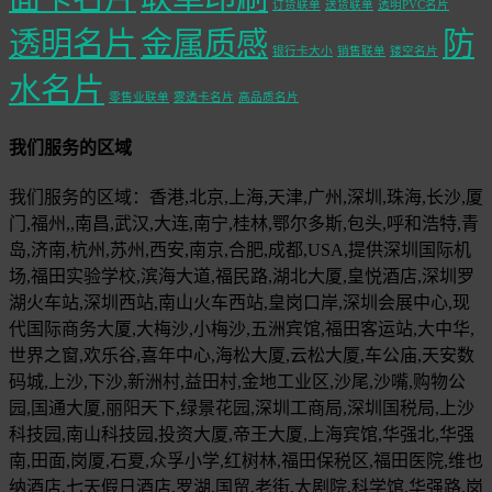
订货联单
送货联单
透明PVC名片
透明名片
金属质感
防
银行卡大小
销售联单
镂空名片
水名片
零售业联单
雾透卡名片
高品质名片
我们服务的区域
我们服务的区域：香港,北京,上海,天津,广州,深圳,珠海,长沙,厦
门,福州,,南昌,武汉,大连,南宁,桂林,鄂尔多斯,包头,呼和浩特,青
岛,济南,杭州,苏州,西安,南京,合肥,成都,USA,提供深圳国际机
场,福田实验学校,滨海大道,福民路,湖北大厦,皇悦酒店,深圳罗
湖火车站,深圳西站,南山火车西站,皇岗口岸,深圳会展中心,现
代国际商务大厦,大梅沙,小梅沙,五洲宾馆,福田客运站,大中华,
世界之窗,欢乐谷,喜年中心,海松大厦,云松大厦,车公庙,天安数
码城,上沙,下沙,新洲村,益田村,金地工业区,沙尾,沙嘴,购物公
园,国通大厦,丽阳天下,绿景花园,深圳工商局,深圳国税局,上沙
科技园,南山科技园,投资大厦,帝王大厦,上海宾馆,华强北,华强
南,田面,岗厦,石夏,众孚小学,红树林,福田保税区,福田医院,维也
纳酒店,七天假日酒店,罗湖,国贸,老街,大剧院,科学馆,华强路,岗