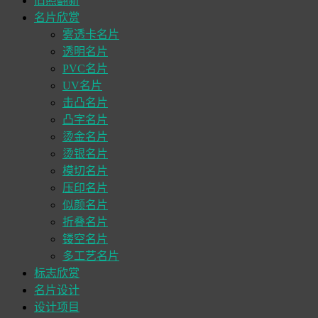
旧照翻新
名片欣赏
雾透卡名片
透明名片
PVC名片
UV名片
击凸名片
凸字名片
烫金名片
烫银名片
模切名片
压印名片
似颜名片
折叠名片
镂空名片
多工艺名片
标志欣赏
名片设计
设计项目