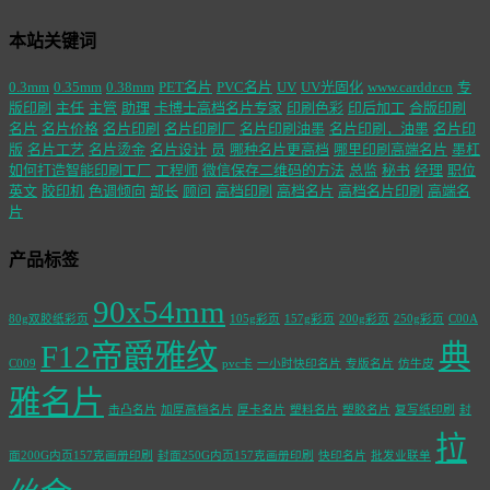
本站关键词
0.3mm
0.35mm
0.38mm
PET名片
PVC名片
UV
UV光固化
www.carddr.cn
专
版印刷
主任
主管
助理
卡博士高档名片专家
印刷色彩
印后加工
合版印刷
名片
名片价格
名片印刷
名片印刷厂
名片印刷油墨
名片印刷，油墨
名片印
版
名片工艺
名片烫金
名片设计
员
哪种名片更高档
哪里印刷高端名片
墨杠
如何打造智能印刷工厂
工程师
微信保存二维码的方法
总监
秘书
经理
职位
英文
胶印机
色调倾向
部长
顾问
高档印刷
高档名片
高档名片印刷
高端名
片
产品标签
90x54mm
80g双胶纸彩页
105g彩页
157g彩页
200g彩页
250g彩页
C00A
F12帝爵雅纹
典
C009
pvc卡
一小时快印名片
专版名片
仿牛皮
雅名片
击凸名片
加厚高档名片
厚卡名片
塑料名片
塑胶名片
复写纸印刷
封
拉
面200G内页157克画册印刷
封面250G内页157克画册印刷
快印名片
批发业联单