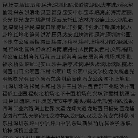
径,杨美,坂田,五和,民治,深圳北站,长岭陂,塘朗,大学城,西丽,留
仙洞,兴东,洪浪北,灵芝,翻身,宝安中心,宝华,临海,前海湾,西丽,
茶光,珠光,龙井,桃源村,深云,安托山,农林,车公庙,上沙,沙尾,石
厦,皇岗村,福民,皇岗口岸,赤尾,华强南,华强北,华新,黄木岗,八
卦岭,红岭北,笋岗,洪湖,田贝,太安,红树湾南,深湾,深圳湾公园,
下沙,车公庙,香梅,景田,梅景,下梅林,梅村,上梅林,孖岭,银湖,泥
岗,红岭北,园岭,红岭,红岭南,鹿丹村,人民南,向西村,文锦,福田,
车公庙,红树湾南,后海,南山,前海湾,宝安,碧海湾,机场,机场北,
福永,桥头,塘尾,马安山,沙井,后亭,松岗,碧头,松岗,松岗医院,松
岗西,山门,公明西,下村,公明广场,公明中英文学校,龙大高速,光
明新城,光明,田心,宝石东路,机荷高速,石龙公路,陶吓,上塘,红
山,深圳北站,松岗,共和村,沙井三村,沙井西,西部工业城,沙井南,
福侨工业园,福永北,机场北,下十围,机场东,兴华,钟屋村,桃源,宝
田,臣田,流塘,上川,灵芝,宝安中学,南头,桃园,桂庙,创业路,荔香,
四海,工业六路,海上世界,大运,龙翔大道,龙城西,田板头,回龙埔,
龙岗汽车站,天健花园,龙城中路,龙园路,双龙,龙南,龙东村委,同
乐村,深圳东,坪山小学,坪山中学,东纵,新屋,竹坑,园岭子,东联,
坑梓,新桥工业区