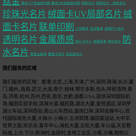
丝金
整本157克画册印刷
整本200克画册印刷
特厚名片
特厚名片，加厚名片
珍珠光名片
绒面卡UV局部名片
绒
面卡名片
联单印刷
订货联单
送货联单
透明PVC名片
透明名片
金属质感
防
银行卡大小
销售联单
镂空名片
水名片
零售业联单
雾透卡名片
高品质名片
我们服务的区域
我们服务的区域：香港,北京,上海,天津,广州,深圳,珠海,长沙,厦
门,福州,,南昌,武汉,大连,南宁,桂林,鄂尔多斯,包头,呼和浩特,青
岛,济南,杭州,苏州,西安,南京,合肥,成都,USA,提供深圳国际机
场,福田实验学校,滨海大道,福民路,湖北大厦,皇悦酒店,深圳罗
湖火车站,深圳西站,南山火车西站,皇岗口岸,深圳会展中心,现
代国际商务大厦,大梅沙,小梅沙,五洲宾馆,福田客运站,大中华,
世界之窗,欢乐谷,喜年中心,海松大厦,云松大厦,车公庙,天安数
码城,上沙,下沙,新洲村,益田村,金地工业区,沙尾,沙嘴,购物公