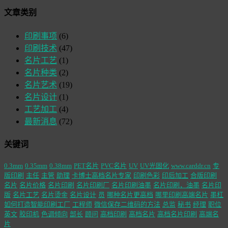
文章类别
印刷事项
(6)
印刷技术
(47)
名片工艺
(1)
名片种类
(2)
名片艺术
(19)
名片设计
(1)
工艺加工
(4)
最新消息
(72)
关键词
0.3mm
0.35mm
0.38mm
PET名片
PVC名片
UV
UV光固化
www.carddr.cn
专
版印刷
主任
主管
助理
卡博士高档名片专家
印刷色彩
印后加工
合版印刷
名片
名片价格
名片印刷
名片印刷厂
名片印刷油墨
名片印刷，油墨
名片印
版
名片工艺
名片烫金
名片设计
员
哪种名片更高档
哪里印刷高端名片
墨杠
如何打造智能印刷工厂
工程师
微信保存二维码的方法
总监
秘书
经理
职位
英文
胶印机
色调倾向
部长
顾问
高档印刷
高档名片
高档名片印刷
高端名
片