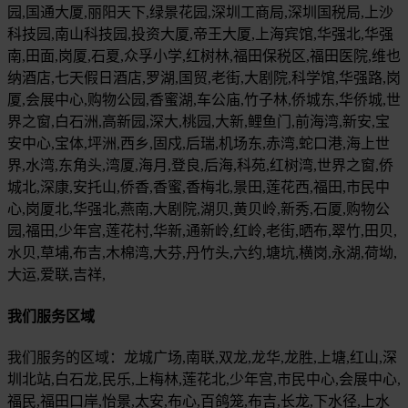
园,国通大厦,丽阳天下,绿景花园,深圳工商局,深圳国税局,上沙
科技园,南山科技园,投资大厦,帝王大厦,上海宾馆,华强北,华强
南,田面,岗厦,石夏,众孚小学,红树林,福田保税区,福田医院,维也
纳酒店,七天假日酒店,罗湖,国贸,老街,大剧院,科学馆,华强路,岗
厦,会展中心,购物公园,香蜜湖,车公庙,竹子林,侨城东,华侨城,世
界之窗,白石洲,高新园,深大,桃园,大新,鲤鱼门,前海湾,新安,宝
安中心,宝体,坪洲,西乡,固戍,后瑞,机场东,赤湾,蛇口港,海上世
界,水湾,东角头,湾厦,海月,登良,后海,科苑,红树湾,世界之窗,侨
城北,深康,安托山,侨香,香蜜,香梅北,景田,莲花西,福田,市民中
心,岗厦北,华强北,燕南,大剧院,湖贝,黄贝岭,新秀,石厦,购物公
园,福田,少年宫,莲花村,华新,通新岭,红岭,老街,晒布,翠竹,田贝,
水贝,草埔,布吉,木棉湾,大芬,丹竹头,六约,塘坑,横岗,永湖,荷坳,
大运,爱联,吉祥,
我们服务区域
我们服务的区域：龙城广场,南联,双龙,龙华,龙胜,上塘,红山,深
圳北站,白石龙,民乐,上梅林,莲花北,少年宫,市民中心,会展中心,
福民,福田口岸,怡景,太安,布心,百鸽笼,布吉,长龙,下水径,上水