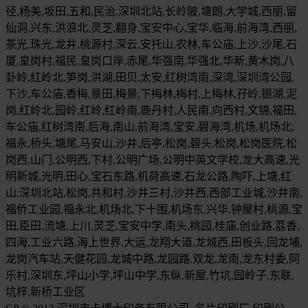
径,杨美,坂田,五和,民治,深圳北站,长岭陂,塘朗,大学城,西丽,留
仙洞,兴东,洪浪北,灵芝,翻身,宝安中心,宝华,临海,前海湾,西丽,
茶光,珠光,龙井,桃源村,深云,安托山,农林,车公庙,上沙,沙尾,石
厦,皇岗村,福民,皇岗口岸,赤尾,华强南,华强北,华新,黄木岗,八
卦岭,红岭北,笋岗,洪湖,田贝,太安,红树湾南,深湾,深圳湾公园,
下沙,车公庙,香梅,景田,梅景,下梅林,梅村,上梅林,孖岭,银湖,泥
岗,红岭北,园岭,红岭,红岭南,鹿丹村,人民南,向西村,文锦,福田,
车公庙,红树湾南,后海,南山,前海湾,宝安,碧海湾,机场,机场北,
福永,桥头,塘尾,马安山,沙井,后亭,松岗,碧头,松岗,松岗医院,松
岗西,山门,公明西,下村,公明广场,公明中英文学校,龙大高速,光
明新城,光明,田心,宝石东路,机荷高速,石龙公路,陶吓,上塘,红
山,深圳北站,松岗,共和村,沙井三村,沙井西,西部工业城,沙井南,
福侨工业园,福永北,机场北,下十围,机场东,兴华,钟屋村,桃源,宝
田,臣田,流塘,上川,灵芝,宝安中学,南头,桃园,桂庙,创业路,荔香,
四海,工业六路,海上世界,大运,龙翔大道,龙城西,田板头,回龙埔,
龙岗汽车站,天健花园,龙城中路,龙园路,双龙,龙南,龙东村委,同
乐村,深圳东,坪山小学,坪山中学,东纵,新屋,竹坑,园岭子,东联,
坑梓,新桥工业区