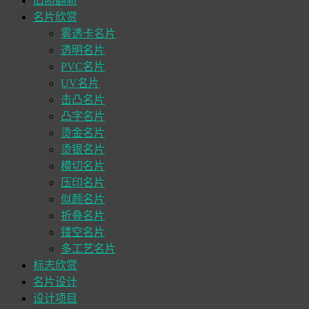
旧照翻新
名片欣赏
雾透卡名片
透明名片
PVC名片
UV名片
击凸名片
凸字名片
烫金名片
烫银名片
模切名片
压印名片
似颜名片
折叠名片
镂空名片
多工艺名片
标志欣赏
名片设计
设计项目