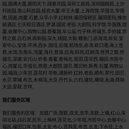
园,国通大厦,丽阳天下,绿景花园,深圳工商局,深圳国税局,上沙
科技园,南山科技园,投资大厦,帝王大厦,上海宾馆,华强北,华强
南,田面,岗厦,石夏,众孚小学,红树林,福田保税区,福田医院,维也
纳酒店,七天假日酒店,罗湖,国贸,老街,大剧院,科学馆,华强路,岗
厦,会展中心,购物公园,香蜜湖,车公庙,竹子林,侨城东,华侨城,世
界之窗,白石洲,高新园,深大,桃园,大新,鲤鱼门,前海湾,新安,宝
安中心,宝体,坪洲,西乡,固戍,后瑞,机场东,赤湾,蛇口港,海上世
界,水湾,东角头,湾厦,海月,登良,后海,科苑,红树湾,世界之窗,侨
城北,深康,安托山,侨香,香蜜,香梅北,景田,莲花西,福田,市民中
心,岗厦北,华强北,燕南,大剧院,湖贝,黄贝岭,新秀,石厦,购物公
园,福田,少年宫,莲花村,华新,通新岭,红岭,老街,晒布,翠竹,田贝,
水贝,草埔,布吉,木棉湾,大芬,丹竹头,六约,塘坑,横岗,永湖,荷坳,
大运,爱联,吉祥,
我们服务区域
我们服务的区域：龙城广场,南联,双龙,龙华,龙胜,上塘,红山,深
圳北站,白石龙,民乐,上梅林,莲花北,少年宫,市民中心,会展中心,
福民,福田口岸,怡景,太安,布心,百鸽笼,布吉,长龙,下水径,上水