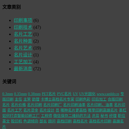
文章类别
印刷事项
(6)
印刷技术
(47)
名片工艺
(1)
名片种类
(2)
名片艺术
(19)
名片设计
(1)
工艺加工
(4)
最新消息
(72)
关键词
0.3mm
0.35mm
0.38mm
PET名片
PVC名片
UV
UV光固化
www.carddr.cn
专
版印刷
主任
主管
助理
卡博士高档名片专家
印刷色彩
印后加工
合版印刷
名片
名片价格
名片印刷
名片印刷厂
名片印刷油墨
名片印刷，油墨
名片印
版
名片工艺
名片烫金
名片设计
员
哪种名片更高档
哪里印刷高端名片
墨杠
如何打造智能印刷工厂
工程师
微信保存二维码的方法
总监
秘书
经理
职位
英文
胶印机
色调倾向
部长
顾问
高档印刷
高档名片
高档名片印刷
高端名
片