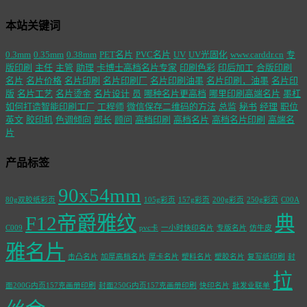
本站关键词
0.3mm
0.35mm
0.38mm
PET名片
PVC名片
UV
UV光固化
www.carddr.cn
专
版印刷
主任
主管
助理
卡博士高档名片专家
印刷色彩
印后加工
合版印刷
名片
名片价格
名片印刷
名片印刷厂
名片印刷油墨
名片印刷，油墨
名片印
版
名片工艺
名片烫金
名片设计
员
哪种名片更高档
哪里印刷高端名片
墨杠
如何打造智能印刷工厂
工程师
微信保存二维码的方法
总监
秘书
经理
职位
英文
胶印机
色调倾向
部长
顾问
高档印刷
高档名片
高档名片印刷
高端名
片
产品标签
90x54mm
80g双胶纸彩页
105g彩页
157g彩页
200g彩页
250g彩页
C00A
F12帝爵雅纹
典
C009
pvc卡
一小时快印名片
专版名片
仿牛皮
雅名片
击凸名片
加厚高档名片
厚卡名片
塑料名片
塑胶名片
复写纸印刷
封
拉
面200G内页157克画册印刷
封面250G内页157克画册印刷
快印名片
批发业联单