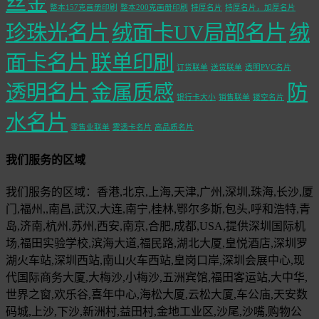
丝金
整本157克画册印刷
整本200克画册印刷
特厚名片
特厚名片，加厚名片
珍珠光名片
绒面卡UV局部名片
绒
面卡名片
联单印刷
订货联单
送货联单
透明PVC名片
透明名片
金属质感
防
银行卡大小
销售联单
镂空名片
水名片
零售业联单
雾透卡名片
高品质名片
我们服务的区域
我们服务的区域：香港,北京,上海,天津,广州,深圳,珠海,长沙,厦
门,福州,,南昌,武汉,大连,南宁,桂林,鄂尔多斯,包头,呼和浩特,青
岛,济南,杭州,苏州,西安,南京,合肥,成都,USA,提供深圳国际机
场,福田实验学校,滨海大道,福民路,湖北大厦,皇悦酒店,深圳罗
湖火车站,深圳西站,南山火车西站,皇岗口岸,深圳会展中心,现
代国际商务大厦,大梅沙,小梅沙,五洲宾馆,福田客运站,大中华,
世界之窗,欢乐谷,喜年中心,海松大厦,云松大厦,车公庙,天安数
码城,上沙,下沙,新洲村,益田村,金地工业区,沙尾,沙嘴,购物公