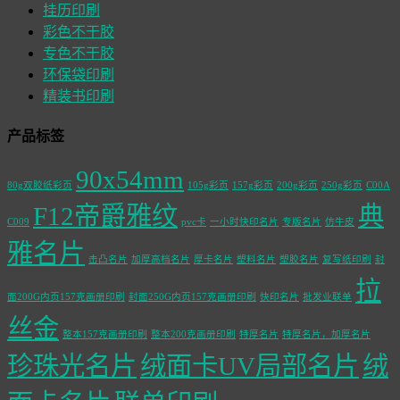
挂历印刷
彩色不干胶
专色不干胶
环保袋印刷
精装书印刷
产品标签
90x54mm
80g双胶纸彩页
105g彩页
157g彩页
200g彩页
250g彩页
C00A
F12帝爵雅纹
典
C009
pvc卡
一小时快印名片
专版名片
仿牛皮
雅名片
击凸名片
加厚高档名片
厚卡名片
塑料名片
塑胶名片
复写纸印刷
封
拉
面200G内页157克画册印刷
封面250G内页157克画册印刷
快印名片
批发业联单
丝金
整本157克画册印刷
整本200克画册印刷
特厚名片
特厚名片，加厚名片
珍珠光名片
绒面卡UV局部名片
绒