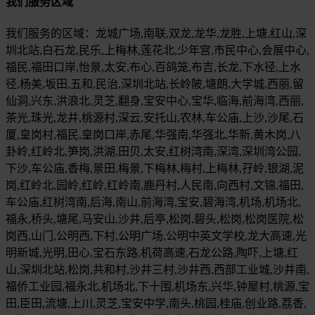
我们服务区域
我们服务的区域：龙城广场,南联,双龙,龙华,龙胜,上塘,红山,深
圳北站,白石龙,民乐,上梅林,莲花北,少年宫,市民中心,会展中心,
福民,福田口岸,怡景,太安,布心,百鸽笼,布吉,长龙,下水径,上水
径,杨美,坂田,五和,民治,深圳北站,长岭陂,塘朗,大学城,西丽,留
仙洞,兴东,洪浪北,灵芝,翻身,宝安中心,宝华,临海,前海湾,西丽,
茶光,珠光,龙井,桃源村,深云,安托山,农林,车公庙,上沙,沙尾,石
厦,皇岗村,福民,皇岗口岸,赤尾,华强南,华强北,华新,黄木岗,八
卦岭,红岭北,笋岗,洪湖,田贝,太安,红树湾南,深湾,深圳湾公园,
下沙,车公庙,香梅,景田,梅景,下梅林,梅村,上梅林,孖岭,银湖,泥
岗,红岭北,园岭,红岭,红岭南,鹿丹村,人民南,向西村,文锦,福田,
车公庙,红树湾南,后海,南山,前海湾,宝安,碧海湾,机场,机场北,
福永,桥头,塘尾,马安山,沙井,后亭,松岗,碧头,松岗,松岗医院,松
岗西,山门,公明西,下村,公明广场,公明中英文学校,龙大高速,光
明新城,光明,田心,宝石东路,机荷高速,石龙公路,陶吓,上塘,红
山,深圳北站,松岗,共和村,沙井三村,沙井西,西部工业城,沙井南,
福侨工业园,福永北,机场北,下十围,机场东,兴华,钟屋村,桃源,宝
田,臣田,流塘,上川,灵芝,宝安中学,南头,桃园,桂庙,创业路,荔香,