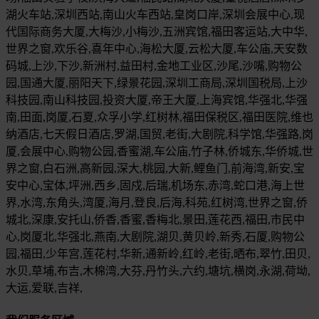
湖火车站,深圳西站,南山火车西站,皇岗口岸,深圳会展中心,现
代国际商务大厦,大梅沙,小梅沙,五洲宾馆,福田客运站,大中华,
世界之窗,欢乐谷,喜年中心,海松大厦,云松大厦,车公庙,天安数
码城,上沙,下沙,新洲村,益田村,金地工业区,沙尾,沙嘴,购物公
园,国通大厦,丽阳天下,绿景花园,深圳工商局,深圳国税局,上沙
科技园,南山科技园,投资大厦,帝王大厦,上海宾馆,华强北,华强
南,田面,岗厦,石夏,众孚小学,红树林,福田保税区,福田医院,维也
纳酒店,七天假日酒店,罗湖,国贸,老街,大剧院,科学馆,华强路,岗
厦,会展中心,购物公园,香蜜湖,车公庙,竹子林,侨城东,华侨城,世
界之窗,白石洲,高新园,深大,桃园,大新,鲤鱼门,前海湾,新安,宝
安中心,宝体,坪洲,西乡,固戍,后瑞,机场东,赤湾,蛇口港,海上世
界,水湾,东角头,湾厦,海月,登良,后海,科苑,红树湾,世界之窗,侨
城北,深康,安托山,侨香,香蜜,香梅北,景田,莲花西,福田,市民中
心,岗厦北,华强北,燕南,大剧院,湖贝,黄贝岭,新秀,石厦,购物公
园,福田,少年宫,莲花村,华新,通新岭,红岭,老街,晒布,翠竹,田贝,
水贝,草埔,布吉,木棉湾,大芬,丹竹头,六约,塘坑,横岗,永湖,荷坳,
大运,爱联,吉祥,