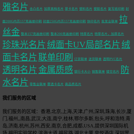
雅名片
击凸名片
加厚高档名片
厚卡名片
塑料名片
塑胶名片
复写纸印刷
封
拉
面200G内页157克画册印刷
封面250G内页157克画册印刷
快印名片
批发业联单
丝金
整本157克画册印刷
整本200克画册印刷
特厚名片
特厚名片，加厚名片
珍珠光名片
绒面卡UV局部名片
绒
面卡名片
联单印刷
订货联单
送货联单
透明PVC名片
透明名片
金属质感
防
银行卡大小
销售联单
镂空名片
水名片
零售业联单
雾透卡名片
高品质名片
我们服务的区域
我们服务的区域：香港,北京,上海,天津,广州,深圳,珠海,长沙,厦
门,福州,,南昌,武汉,大连,南宁,桂林,鄂尔多斯,包头,呼和浩特,青
岛,济南,杭州,苏州,西安,南京,合肥,成都,USA,提供深圳国际机
场,福田实验学校,滨海大道,福民路,湖北大厦,皇悦酒店,深圳罗