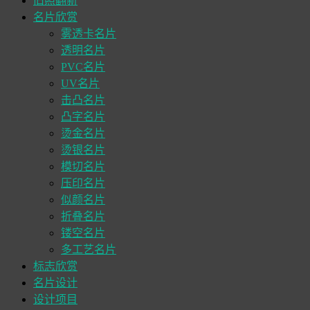
旧照翻新
名片欣赏
雾透卡名片
透明名片
PVC名片
UV名片
击凸名片
凸字名片
烫金名片
烫银名片
模切名片
压印名片
似颜名片
折叠名片
镂空名片
多工艺名片
标志欣赏
名片设计
设计项目