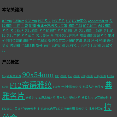
本站关键词
0.3mm
0.35mm
0.38mm
PET名片
PVC名片
UV
UV光固化
www.carddr.cn
专
版印刷
主任
主管
助理
卡博士高档名片专家
印刷色彩
印后加工
合版印刷
名片
名片价格
名片印刷
名片印刷厂
名片印刷油墨
名片印刷，油墨
名片印
版
名片工艺
名片烫金
名片设计
员
哪种名片更高档
哪里印刷高端名片
墨杠
如何打造智能印刷工厂
工程师
微信保存二维码的方法
总监
秘书
经理
职位
英文
胶印机
色调倾向
部长
顾问
高档印刷
高档名片
高档名片印刷
高端名
片
产品标签
90x54mm
80g双胶纸彩页
105g彩页
157g彩页
200g彩页
250g彩页
C00A
F12帝爵雅纹
典
C009
pvc卡
一小时快印名片
专版名片
仿牛皮
雅名片
击凸名片
加厚高档名片
厚卡名片
塑料名片
塑胶名片
复写纸印刷
封
拉
面200G内页157克画册印刷
封面250G内页157克画册印刷
快印名片
批发业联单