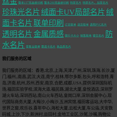
丝金
整本157克画册印刷
整本200克画册印刷
特厚名片
特厚名片，加厚名片
珍珠光名片
绒面卡UV局部名片
绒
面卡名片
联单印刷
订货联单
送货联单
透明PVC名片
透明名片
金属质感
防
银行卡大小
销售联单
镂空名片
水名片
零售业联单
雾透卡名片
高品质名片
我们服务的区域
我们服务的区域：香港,北京,上海,天津,广州,深圳,珠海,长沙,厦
门,福州,,南昌,武汉,大连,南宁,桂林,鄂尔多斯,包头,呼和浩特,青
岛,济南,杭州,苏州,西安,南京,合肥,成都,USA,提供深圳国际机
场,福田实验学校,滨海大道,福民路,湖北大厦,皇悦酒店,深圳罗
湖火车站,深圳西站,南山火车西站,皇岗口岸,深圳会展中心,现
代国际商务大厦,大梅沙,小梅沙,五洲宾馆,福田客运站,大中华,
世界之窗,欢乐谷,喜年中心,海松大厦,云松大厦,车公庙,天安数
码城,上沙,下沙,新洲村,益田村,金地工业区,沙尾,沙嘴,购物公