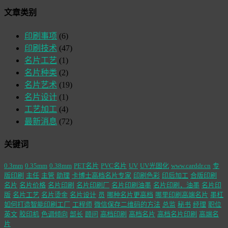
文章类别
印刷事项
(6)
印刷技术
(47)
名片工艺
(1)
名片种类
(2)
名片艺术
(19)
名片设计
(1)
工艺加工
(4)
最新消息
(72)
关键词
0.3mm
0.35mm
0.38mm
PET名片
PVC名片
UV
UV光固化
www.carddr.cn
专
版印刷
主任
主管
助理
卡博士高档名片专家
印刷色彩
印后加工
合版印刷
名片
名片价格
名片印刷
名片印刷厂
名片印刷油墨
名片印刷，油墨
名片印
版
名片工艺
名片烫金
名片设计
员
哪种名片更高档
哪里印刷高端名片
墨杠
如何打造智能印刷工厂
工程师
微信保存二维码的方法
总监
秘书
经理
职位
英文
胶印机
色调倾向
部长
顾问
高档印刷
高档名片
高档名片印刷
高端名
片