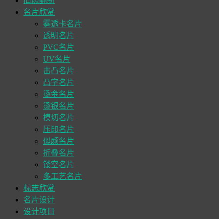
旧照翻新
名片欣赏
雾透卡名片
透明名片
PVC名片
UV名片
击凸名片
凸字名片
烫金名片
烫银名片
模切名片
压印名片
似颜名片
折叠名片
镂空名片
多工艺名片
标志欣赏
名片设计
设计项目