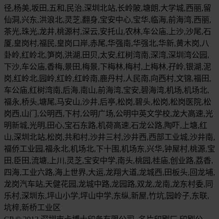
径,杨美,坂田,五和,民治,深圳北站,长岭陂,塘朗,大学城,西丽,留
仙洞,兴东,洪浪北,灵芝,翻身,宝安中心,宝华,临海,前海湾,西丽,
茶光,珠光,龙井,桃源村,深云,安托山,农林,车公庙,上沙,沙尾,石
厦,皇岗村,福民,皇岗口岸,赤尾,华强南,华强北,华新,黄木岗,八
卦岭,红岭北,笋岗,洪湖,田贝,太安,红树湾南,深湾,深圳湾公园,
下沙,车公庙,香梅,景田,梅景,下梅林,梅村,上梅林,孖岭,银湖,泥
岗,红岭北,园岭,红岭,红岭南,鹿丹村,人民南,向西村,文锦,福田,
车公庙,红树湾南,后海,南山,前海湾,宝安,碧海湾,机场,机场北,
福永,桥头,塘尾,马安山,沙井,后亭,松岗,碧头,松岗,松岗医院,松
岗西,山门,公明西,下村,公明广场,公明中英文学校,龙大高速,光
明新城,光明,田心,宝石东路,机荷高速,石龙公路,陶吓,上塘,红
山,深圳北站,松岗,共和村,沙井三村,沙井西,西部工业城,沙井南,
福侨工业园,福永北,机场北,下十围,机场东,兴华,钟屋村,桃源,宝
田,臣田,流塘,上川,灵芝,宝安中学,南头,桃园,桂庙,创业路,荔香,
四海,工业六路,海上世界,大运,龙翔大道,龙城西,田板头,回龙埔,
龙岗汽车站,天健花园,龙城中路,龙园路,双龙,龙南,龙东村委,同
乐村,深圳东,坪山小学,坪山中学,东纵,新屋,竹坑,园岭子,东联,
坑梓,新桥工业区