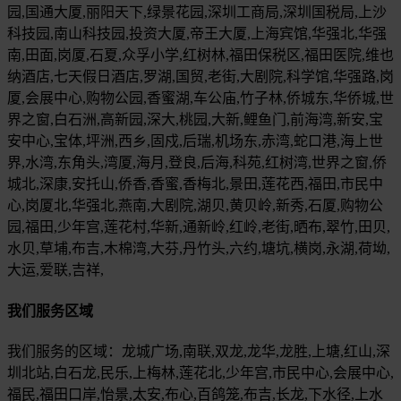
园,国通大厦,丽阳天下,绿景花园,深圳工商局,深圳国税局,上沙
科技园,南山科技园,投资大厦,帝王大厦,上海宾馆,华强北,华强
南,田面,岗厦,石夏,众孚小学,红树林,福田保税区,福田医院,维也
纳酒店,七天假日酒店,罗湖,国贸,老街,大剧院,科学馆,华强路,岗
厦,会展中心,购物公园,香蜜湖,车公庙,竹子林,侨城东,华侨城,世
界之窗,白石洲,高新园,深大,桃园,大新,鲤鱼门,前海湾,新安,宝
安中心,宝体,坪洲,西乡,固戍,后瑞,机场东,赤湾,蛇口港,海上世
界,水湾,东角头,湾厦,海月,登良,后海,科苑,红树湾,世界之窗,侨
城北,深康,安托山,侨香,香蜜,香梅北,景田,莲花西,福田,市民中
心,岗厦北,华强北,燕南,大剧院,湖贝,黄贝岭,新秀,石厦,购物公
园,福田,少年宫,莲花村,华新,通新岭,红岭,老街,晒布,翠竹,田贝,
水贝,草埔,布吉,木棉湾,大芬,丹竹头,六约,塘坑,横岗,永湖,荷坳,
大运,爱联,吉祥,
我们服务区域
我们服务的区域：龙城广场,南联,双龙,龙华,龙胜,上塘,红山,深
圳北站,白石龙,民乐,上梅林,莲花北,少年宫,市民中心,会展中心,
福民,福田口岸,怡景,太安,布心,百鸽笼,布吉,长龙,下水径,上水