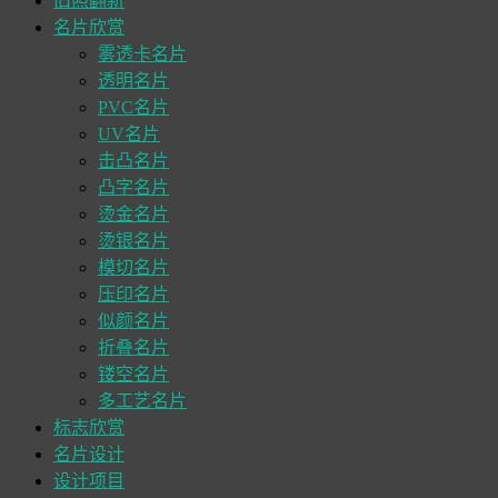
旧照翻新
名片欣赏
雾透卡名片
透明名片
PVC名片
UV名片
击凸名片
凸字名片
烫金名片
烫银名片
模切名片
压印名片
似颜名片
折叠名片
镂空名片
多工艺名片
标志欣赏
名片设计
设计项目