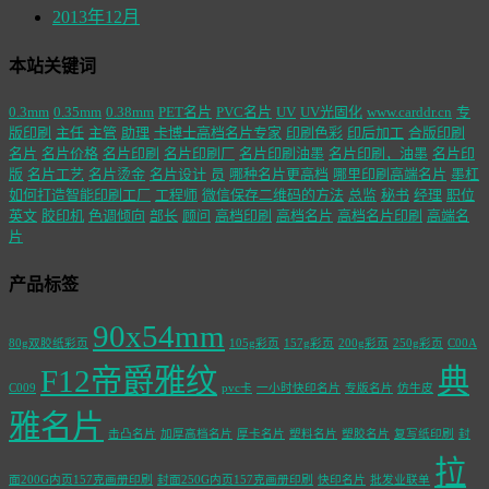
2013年12月
本站关键词
0.3mm
0.35mm
0.38mm
PET名片
PVC名片
UV
UV光固化
www.carddr.cn
专
版印刷
主任
主管
助理
卡博士高档名片专家
印刷色彩
印后加工
合版印刷
名片
名片价格
名片印刷
名片印刷厂
名片印刷油墨
名片印刷，油墨
名片印
版
名片工艺
名片烫金
名片设计
员
哪种名片更高档
哪里印刷高端名片
墨杠
如何打造智能印刷工厂
工程师
微信保存二维码的方法
总监
秘书
经理
职位
英文
胶印机
色调倾向
部长
顾问
高档印刷
高档名片
高档名片印刷
高端名
片
产品标签
90x54mm
80g双胶纸彩页
105g彩页
157g彩页
200g彩页
250g彩页
C00A
F12帝爵雅纹
典
C009
pvc卡
一小时快印名片
专版名片
仿牛皮
雅名片
击凸名片
加厚高档名片
厚卡名片
塑料名片
塑胶名片
复写纸印刷
封
拉
面200G内页157克画册印刷
封面250G内页157克画册印刷
快印名片
批发业联单