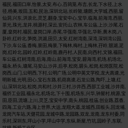
福民,福田口岸,怡景,太安,布心,百鸽笼,布吉,长龙,下水径,上水
径,杨美,坂田,五和,民治,深圳北站,长岭陂,塘朗,大学城,西丽,留
仙洞,兴东,洪浪北,灵芝,翻身,宝安中心,宝华,临海,前海湾,西丽,
茶光,珠光,龙井,桃源村,深云,安托山,农林,车公庙,上沙,沙尾,石
厦,皇岗村,福民,皇岗口岸,赤尾,华强南,华强北,华新,黄木岗,八
卦岭,红岭北,笋岗,洪湖,田贝,太安,红树湾南,深湾,深圳湾公园,
下沙,车公庙,香梅,景田,梅景,下梅林,梅村,上梅林,孖岭,银湖,泥
岗,红岭北,园岭,红岭,红岭南,鹿丹村,人民南,向西村,文锦,福田,
车公庙,红树湾南,后海,南山,前海湾,宝安,碧海湾,机场,机场北,
福永,桥头,塘尾,马安山,沙井,后亭,松岗,碧头,松岗,松岗医院,松
岗西,山门,公明西,下村,公明广场,公明中英文学校,龙大高速,光
明新城,光明,田心,宝石东路,机荷高速,石龙公路,陶吓,上塘,红
山,深圳北站,松岗,共和村,沙井三村,沙井西,西部工业城,沙井南,
福侨工业园,福永北,机场北,下十围,机场东,兴华,钟屋村,桃源,宝
田,臣田,流塘,上川,灵芝,宝安中学,南头,桃园,桂庙,创业路,荔香,
四海,工业六路,海上世界,大运,龙翔大道,龙城西,田板头,回龙埔,
龙岗汽车站,天健花园,龙城中路,龙园路,双龙,龙南,龙东村委,同
乐村,深圳东,坪山小学,坪山中学,东纵,新屋,竹坑,园岭子,东联,
坑梓,新桥工业区