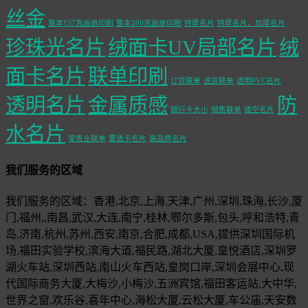
丝金
整本157克画册印刷
整本200克画册印刷
特厚名片
特厚名片，加厚名片
珍珠光名片
绒面卡UV局部名片
绒
面卡名片
联单印刷
订货联单
送货联单
透明PVC名片
透明名片
金属质感
防
银行卡大小
销售联单
镂空名片
水名片
零售业联单
雾透卡名片
高品质名片
我们服务的区域
我们服务的区域：香港,北京,上海,天津,广州,深圳,珠海,长沙,厦
门,福州,,南昌,武汉,大连,南宁,桂林,鄂尔多斯,包头,呼和浩特,青
岛,济南,杭州,苏州,西安,南京,合肥,成都,USA,提供深圳国际机
场,福田实验学校,滨海大道,福民路,湖北大厦,皇悦酒店,深圳罗
湖火车站,深圳西站,南山火车西站,皇岗口岸,深圳会展中心,现
代国际商务大厦,大梅沙,小梅沙,五洲宾馆,福田客运站,大中华,
世界之窗,欢乐谷,喜年中心,海松大厦,云松大厦,车公庙,天安数