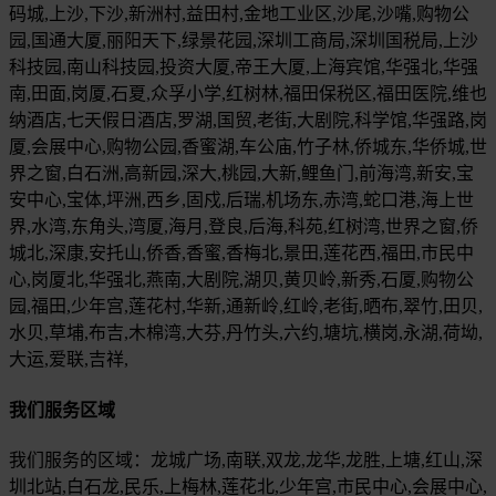
码城,上沙,下沙,新洲村,益田村,金地工业区,沙尾,沙嘴,购物公
园,国通大厦,丽阳天下,绿景花园,深圳工商局,深圳国税局,上沙
科技园,南山科技园,投资大厦,帝王大厦,上海宾馆,华强北,华强
南,田面,岗厦,石夏,众孚小学,红树林,福田保税区,福田医院,维也
纳酒店,七天假日酒店,罗湖,国贸,老街,大剧院,科学馆,华强路,岗
厦,会展中心,购物公园,香蜜湖,车公庙,竹子林,侨城东,华侨城,世
界之窗,白石洲,高新园,深大,桃园,大新,鲤鱼门,前海湾,新安,宝
安中心,宝体,坪洲,西乡,固戍,后瑞,机场东,赤湾,蛇口港,海上世
界,水湾,东角头,湾厦,海月,登良,后海,科苑,红树湾,世界之窗,侨
城北,深康,安托山,侨香,香蜜,香梅北,景田,莲花西,福田,市民中
心,岗厦北,华强北,燕南,大剧院,湖贝,黄贝岭,新秀,石厦,购物公
园,福田,少年宫,莲花村,华新,通新岭,红岭,老街,晒布,翠竹,田贝,
水贝,草埔,布吉,木棉湾,大芬,丹竹头,六约,塘坑,横岗,永湖,荷坳,
大运,爱联,吉祥,
我们服务区域
我们服务的区域：龙城广场,南联,双龙,龙华,龙胜,上塘,红山,深
圳北站,白石龙,民乐,上梅林,莲花北,少年宫,市民中心,会展中心,