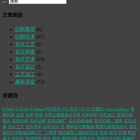
文章类别
印刷事项
(6)
印刷技术
(47)
名片工艺
(1)
名片种类
(2)
名片艺术
(19)
名片设计
(1)
工艺加工
(4)
最新消息
(72)
关键词
0.3mm
0.35mm
0.38mm
PET名片
PVC名片
UV
UV光固化
www.carddr.cn
专
版印刷
主任
主管
助理
卡博士高档名片专家
印刷色彩
印后加工
合版印刷
名片
名片价格
名片印刷
名片印刷厂
名片印刷油墨
名片印刷，油墨
名片印
版
名片工艺
名片烫金
名片设计
员
哪种名片更高档
哪里印刷高端名片
墨杠
如何打造智能印刷工厂
工程师
微信保存二维码的方法
总监
秘书
经理
职位
英文
胶印机
色调倾向
部长
顾问
高档印刷
高档名片
高档名片印刷
高端名