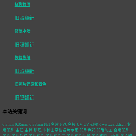
撕裂复原
旧照翻新
修复水渍
旧照翻新
恢复裂缝
旧照翻新
旧照片还原和着色
旧照翻新
本站关键词
0.3mm
0.35mm
0.38mm
PET名片
PVC名片
UV
UV光固化
www.carddr.cn
专
版印刷
主任
主管
助理
卡博士高档名片专家
印刷色彩
印后加工
合版印刷
名片
名片价格
名片印刷
名片印刷厂
名片印刷油墨
名片印刷，油墨
名片印