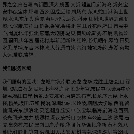
界之窗,白石洲,高新园,深大,桃园,大新,鲤鱼门,前海湾,新安,宝
安中心,宝体,坪洲,西乡,固戍,后瑞,机场东,赤湾,蛇口港,海上世
界,水湾,东角头,湾厦,海月,登良,后海,科苑,红树湾,世界之窗,侨
城北,深康,安托山,侨香,香蜜,香梅北,景田,莲花西,福田,市民中
心,岗厦北,华强北,燕南,大剧院,湖贝,黄贝岭,新秀,石厦,购物公
园,福田,少年宫,莲花村,华新,通新岭,红岭,老街,晒布,翠竹,田贝,
水贝,草埔,布吉,木棉湾,大芬,丹竹头,六约,塘坑,横岗,永湖,荷坳,
大运,爱联,吉祥,
我们服务区域
我们服务的区域：龙城广场,南联,双龙,龙华,龙胜,上塘,红山,深
圳北站,白石龙,民乐,上梅林,莲花北,少年宫,市民中心,会展中心,
福民,福田口岸,怡景,太安,布心,百鸽笼,布吉,长龙,下水径,上水
径,杨美,坂田,五和,民治,深圳北站,长岭陂,塘朗,大学城,西丽,留
仙洞,兴东,洪浪北,灵芝,翻身,宝安中心,宝华,临海,前海湾,西丽,
茶光,珠光,龙井,桃源村,深云,安托山,农林,车公庙,上沙,沙尾,石
厦,皇岗村,福民,皇岗口岸,赤尾,华强南,华强北,华新,黄木岗,八
卦岭,红岭北,笋岗,洪湖,田贝,太安,红树湾南,深湾,深圳湾公园,