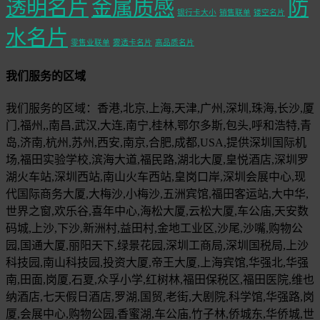
透明名片
金属质感
防
银行卡大小
销售联单
镂空名片
水名片
零售业联单
雾透卡名片
高品质名片
我们服务的区域
我们服务的区域：香港,北京,上海,天津,广州,深圳,珠海,长沙,厦
门,福州,,南昌,武汉,大连,南宁,桂林,鄂尔多斯,包头,呼和浩特,青
岛,济南,杭州,苏州,西安,南京,合肥,成都,USA,提供深圳国际机
场,福田实验学校,滨海大道,福民路,湖北大厦,皇悦酒店,深圳罗
湖火车站,深圳西站,南山火车西站,皇岗口岸,深圳会展中心,现
代国际商务大厦,大梅沙,小梅沙,五洲宾馆,福田客运站,大中华,
世界之窗,欢乐谷,喜年中心,海松大厦,云松大厦,车公庙,天安数
码城,上沙,下沙,新洲村,益田村,金地工业区,沙尾,沙嘴,购物公
园,国通大厦,丽阳天下,绿景花园,深圳工商局,深圳国税局,上沙
科技园,南山科技园,投资大厦,帝王大厦,上海宾馆,华强北,华强
南,田面,岗厦,石夏,众孚小学,红树林,福田保税区,福田医院,维也
纳酒店,七天假日酒店,罗湖,国贸,老街,大剧院,科学馆,华强路,岗
厦,会展中心,购物公园,香蜜湖,车公庙,竹子林,侨城东,华侨城,世