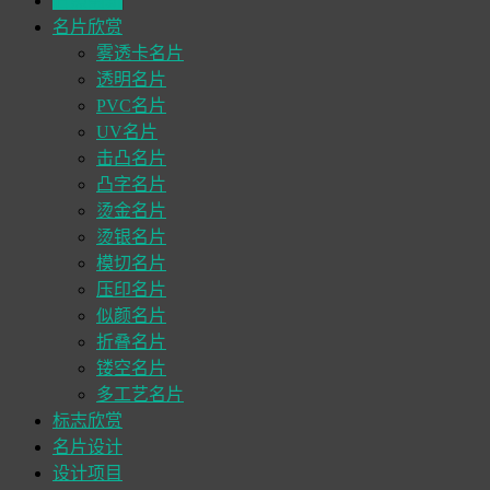
旧照翻新
名片欣赏
雾透卡名片
透明名片
PVC名片
UV名片
击凸名片
凸字名片
烫金名片
烫银名片
模切名片
压印名片
似颜名片
折叠名片
镂空名片
多工艺名片
标志欣赏
名片设计
设计项目