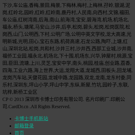
下沙,车公庙,香梅,景田,梅景,下梅林,梅村,上梅林,孖岭,银湖,泥
岗,红岭北,园岭,红岭,红岭南,鹿丹村,人民南,向西村,文锦,福田,
车公庙,红树湾南,后海,南山,前海湾,宝安,碧海湾,机场,机场北,
福永,桥头,塘尾,马安山,沙井,后亭,松岗,碧头,松岗,松岗医院,松
岗西,山门,公明西,下村,公明广场,公明中英文学校,龙大高速,光
明新城,光明,田心,宝石东路,机荷高速,石龙公路,陶吓,上塘,红
山,深圳北站,松岗,共和村,沙井三村,沙井西,西部工业城,沙井南,
福侨工业园,福永北,机场北,下十围,机场东,兴华,钟屋村,桃源,宝
田,臣田,流塘,上川,灵芝,宝安中学,南头,桃园,桂庙,创业路,荔香,
四海,工业六路,海上世界,大运,龙翔大道,龙城西,田板头,回龙埔,
龙岗汽车站,天健花园,龙城中路,龙园路,双龙,龙南,龙东村委,同
乐村,深圳东,坪山小学,坪山中学,东纵,新屋,竹坑,园岭子,东联,
坑梓,新桥工业区
CP © 2013 深圳市卡博士印务有限公司. 名片印刷厂.印刷公
司.CardDr.cn .All Rights Reserved.
卡博士手机新站
邮箱登录
首页