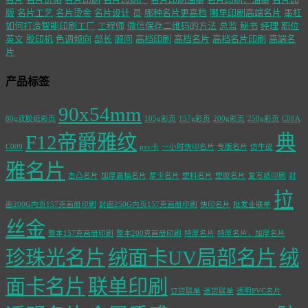
版
名片工艺
名片烫金
名片设计
员
哪种名片更高档
哪里印刷高端名片
墨杠
如何打造智能印刷工厂
工程师
微信保存二维码的方法
总监
秘书
经理
职位
英文
胶印机
色调倾向
部长
顾问
高档印刷
高档名片
高档名片印刷
高端名
片
产品标签
90x54mm
80g双胶纸彩页
105g彩页
157g彩页
200g彩页
250g彩页
C00A
F12帝爵雅纹
典
C009
pvc卡
一小时快印名片
专版名片
仿牛皮
雅名片
击凸名片
加厚高档名片
厚卡名片
塑料名片
塑胶名片
复写纸印刷
封
拉
面200G内页157克画册印刷
封面250G内页157克画册印刷
快印名片
批发业联单
丝金
整本157克画册印刷
整本200克画册印刷
特厚名片
特厚名片，加厚名片
珍珠光名片
绒面卡UV局部名片
绒
面卡名片
联单印刷
订货联单
送货联单
透明PVC名片