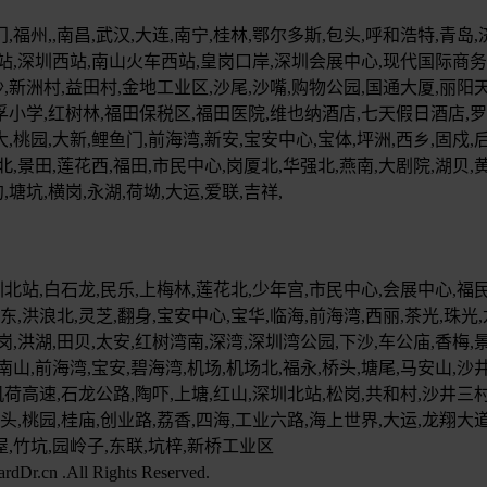
福州,,南昌,武汉,大连,南宁,桂林,鄂尔多斯,包头,呼和浩特,青岛,
站,深圳西站,南山火车西站,皇岗口岸,深圳会展中心,现代国际商务大
沙,新洲村,益田村,金地工业区,沙尾,沙嘴,购物公园,国通大厦,丽阳
孚小学,红树林,福田保税区,福田医院,维也纳酒店,七天假日酒店,罗湖
,桃园,大新,鲤鱼门,前海湾,新安,宝安中心,宝体,坪洲,西乡,固戍,后
北,景田,莲花西,福田,市民中心,岗厦北,华强北,燕南,大剧院,湖贝,
,塘坑,横岗,永湖,荷坳,大运,爱联,吉祥,
北站,白石龙,民乐,上梅林,莲花北,少年宫,市民中心,会展中心,福民,
东,洪浪北,灵芝,翻身,宝安中心,宝华,临海,前海湾,西丽,茶光,珠光,
,洪湖,田贝,太安,红树湾南,深湾,深圳湾公园,下沙,车公庙,香梅,景
南山,前海湾,宝安,碧海湾,机场,机场北,福永,桥头,塘尾,马安山,沙井
荷高速,石龙公路,陶吓,上塘,红山,深圳北站,松岗,共和村,沙井三村
南头,桃园,桂庙,创业路,荔香,四海,工业六路,海上世界,大运,龙翔大
屋,竹坑,园岭子,东联,坑梓,新桥工业区
.All Rights Reserved.