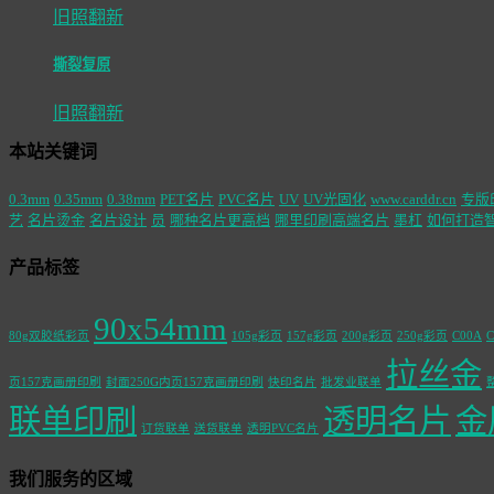
旧照翻新
撕裂复原
旧照翻新
本站关键词
0.3mm
0.35mm
0.38mm
PET名片
PVC名片
UV
UV光固化
www.carddr.cn
专版
艺
名片烫金
名片设计
员
哪种名片更高档
哪里印刷高端名片
墨杠
如何打造
产品标签
90x54mm
80g双胶纸彩页
105g彩页
157g彩页
200g彩页
250g彩页
C00A
C
拉丝金
页157克画册印刷
封面250G内页157克画册印刷
快印名片
批发业联单
联单印刷
透明名片
金
订货联单
送货联单
透明PVC名片
我们服务的区域