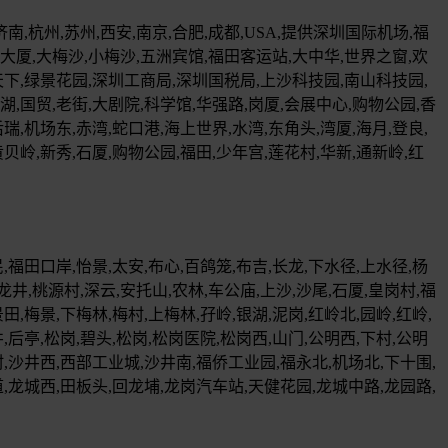
济南,杭州,苏州,西安,南京,合肥,成都,USA,提供深圳国际机场,福
厦,大梅沙,小梅沙,五洲宾馆,福田客运站,大中华,世界之窗,欢
天下,绿景花园,深圳工商局,深圳国税局,上沙科技园,南山科技园,
,国贸,老街,大剧院,科学馆,华强路,岗厦,会展中心,购物公园,香
瑞,机场东,赤湾,蛇口港,海上世界,水湾,东角头,湾厦,海月,登良,
黄贝岭,新秀,石厦,购物公园,福田,少年宫,莲花村,华新,通新岭,红
福田口岸,怡景,太安,布心,百鸽笼,布吉,长龙,下水径,上水径,杨
龙井,桃源村,深云,安托山,农林,车公庙,上沙,沙尾,石厦,皇岗村,福
田,梅景,下梅林,梅村,上梅林,孖岭,银湖,泥岗,红岭北,园岭,红岭,
,后亭,松岗,碧头,松岗,松岗医院,松岗西,山门,公明西,下村,公明
,沙井西,西部工业城,沙井南,福侨工业园,福永北,机场北,下十围,
道,龙城西,田板头,回龙埔,龙岗汽车站,天健花园,龙城中路,龙园路,