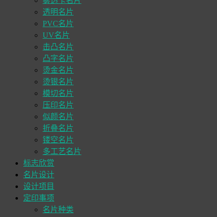
雾透卡名片
透明名片
PVC名片
UV名片
击凸名片
凸字名片
烫金名片
烫银名片
模切名片
压印名片
似颜名片
折叠名片
镂空名片
多工艺名片
标志欣赏
名片设计
设计项目
定印事项
名片种类