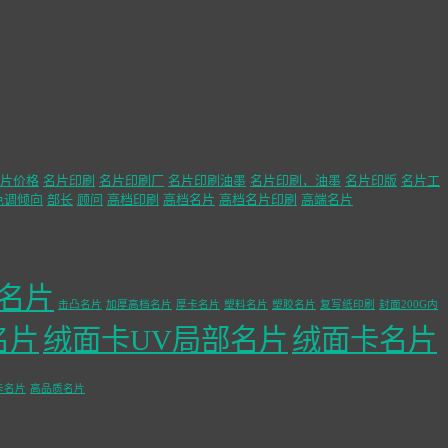
片价格
名片印刷
名片印刷厂
名片印刷油墨
名片印刷，油墨
名片印版
名片工
色调倾向
部长
顾问
高档印刷
高档名片
高档名片印刷
高端名片
名片
击凸名片
加厚高档名片
厚卡名片
塑料名片
塑胶名片
复写纸印刷
封面200G内
名片
绒面卡UV局部名片
绒面卡名片
卡名片
高品质名片