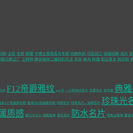
印刷
主任
主管
助理
卡博士高档名片专家
印刷色彩
印后加工
合版印刷
名片
名
智能印刷工厂
工程师
微信保存二维码的方法
总监
秘书
经理
职位英文
胶印机
F12帝爵雅纹
典雅
009
pvc卡
一小时快印名片
专版名片
仿牛皮
珍珠光
整本157克画册印刷
整本200克画册印刷
特厚名片
特厚名片，加厚名片
属质感
防水名片
银行卡大小
销售联单
镂空名片
零售业联单
雾透