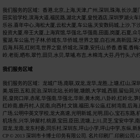
我们服务的区域：香港,北京,上海,天津,广州,深圳,珠海,长沙,厦门,
田实验学校,滨海大道,福民路,湖北大厦,皇悦酒店,深圳罗湖火车
乐谷,喜年中心,海松大厦,云松大厦,车公庙,天安数码城,上沙,下
投资大厦,帝王大厦,上海宾馆,华强北,华强南,田面,岗厦,石夏,众
蜜湖,车公庙,竹子林,侨城东,华侨城,世界之窗,白石洲,高新园,深大
后海,科苑,红树湾,世界之窗,侨城北,深康,安托山,侨香,香蜜,香梅
岭,老街,晒布,翠竹,田贝,水贝,草埔,布吉,木棉湾,大芬,丹竹头,六约
我们服务区域
我们服务的区域：龙城广场,南联,双龙,龙华,龙胜,上塘,红山,深圳
美,坂田,五和,民治,深圳北站,长岭陂,塘朗,大学城,西丽,留仙洞,兴
民,皇岗口岸,赤尾,华强南,华强北,华新,黄木岗,八卦岭,红岭北,笋岗
红岭南,鹿丹村,人民南,向西村,文锦,福田,车公庙,红树湾南,后海,
广场,公明中英文学校,龙大高速,光明新城,光明,田心,宝石东路,机
机场东,兴华,钟屋村,桃源,宝田,臣田,流塘,上川,灵芝,宝安中学,
双龙,龙南,龙东村委,同乐村,深圳东,坪山小学,坪山中学,东纵,新
CP © 2013 深圳市卡博士印务有限公司. 名片印刷厂.印刷公司.CardDr.cn 