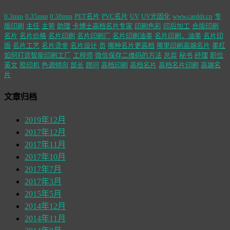
0.3mm
0.35mm
0.38mm
PET名片
PVC名片
UV
UV光固化
www.carddr.cn
专
版印刷
主任
主管
助理
卡博士高档名片专家
印刷色彩
印后加工
合版印刷
名片
名片价格
名片印刷
名片印刷厂
名片印刷油墨
名片印刷，油墨
名片印
版
名片工艺
名片烫金
名片设计
员
哪种名片更高档
哪里印刷高端名片
墨杠
如何打造智能印刷工厂
工程师
微信保存二维码的方法
总监
秘书
经理
职位
英文
胶印机
色调倾向
部长
顾问
高档印刷
高档名片
高档名片印刷
高端名
片
文章归档
2019年12月
2017年12月
2017年11月
2017年10月
2017年7月
2017年3月
2015年5月
2014年12月
2014年11月