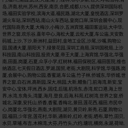
岛,济南,杭州,苏州,西安,南京,合肥,成都,USA,提供深圳国际机
场,福田实验学校,滨海大道,福民路,湖北大厦,皇悦酒店,深圳罗
湖火车站,深圳西站,南山火车西站,皇岗口岸,深圳会展中心,现
代国际商务大厦,大梅沙,小梅沙,五洲宾馆,福田客运站,大中华,
世界之窗,欢乐谷,喜年中心,海松大厦,云松大厦,车公庙,天安数
码城,上沙,下沙,新洲村,益田村,金地工业区,沙尾,沙嘴,购物公
园,国通大厦,丽阳天下,绿景花园,深圳工商局,深圳国税局,上沙
科技园,南山科技园,投资大厦,帝王大厦,上海宾馆,华强北,华强
南,田面,岗厦,石夏,众孚小学,红树林,福田保税区,福田医院,维也
纳酒店,七天假日酒店,罗湖,国贸,老街,大剧院,科学馆,华强路,岗
厦,会展中心,购物公园,香蜜湖,车公庙,竹子林,侨城东,华侨城,世
界之窗,白石洲,高新园,深大,桃园,大新,鲤鱼门,前海湾,新安,宝
安中心,宝体,坪洲,西乡,固戍,后瑞,机场东,赤湾,蛇口港,海上世
界,水湾,东角头,湾厦,海月,登良,后海,科苑,红树湾,世界之窗,侨
城北,深康,安托山,侨香,香蜜,香梅北,景田,莲花西,福田,市民中
心,岗厦北,华强北,燕南,大剧院,湖贝,黄贝岭,新秀,石厦,购物公
园,福田,少年宫,莲花村,华新,通新岭,红岭,老街,晒布,翠竹,田贝,
水贝,草埔,布吉,木棉湾,大芬,丹竹头,六约,塘坑,横岗,永湖,荷坳,