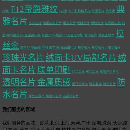
F12帝爵雅纹
典
C009
pvc卡
一小时快印名片
专版名片
仿牛皮
雅名片
击凸名片
加厚高档名片
厚卡名片
塑料名片
塑胶名片
复写纸印刷
封
拉
面200G内页157克画册印刷
封面250G内页157克画册印刷
快印名片
批发业联单
丝金
整本157克画册印刷
整本200克画册印刷
特厚名片
特厚名片，加厚名片
珍珠光名片
绒面卡UV局部名片
绒
面卡名片
联单印刷
订货联单
送货联单
透明PVC名片
透明名片
金属质感
防
银行卡大小
销售联单
镂空名片
水名片
零售业联单
雾透卡名片
高品质名片
我们服务的区域
我们服务的区域：香港,北京,上海,天津,广州,深圳,珠海,长沙,厦
门,福州,,南昌,武汉,大连,南宁,桂林,鄂尔多斯,包头,呼和浩特,青