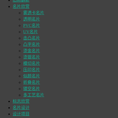
旧照翻新
名片欣赏
雾透卡名片
透明名片
PVC名片
UV名片
击凸名片
凸字名片
烫金名片
烫银名片
模切名片
压印名片
似颜名片
折叠名片
镂空名片
多工艺名片
标志欣赏
名片设计
设计项目