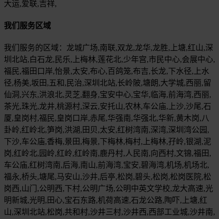
大运,爱联,吉祥,
我们服务区域
我们服务的区域：龙城广场,南联,双龙,龙华,龙胜,上塘,红山,深
圳北站,白石龙,民乐,上梅林,莲花北,少年宫,市民中心,会展中心,
福民,福田口岸,怡景,太安,布心,百鸽笼,布吉,长龙,下水径,上水
径,杨美,坂田,五和,民治,深圳北站,长岭陂,塘朗,大学城,西丽,留
仙洞,兴东,洪浪北,灵芝,翻身,宝安中心,宝华,临海,前海湾,西丽,
茶光,珠光,龙井,桃源村,深云,安托山,农林,车公庙,上沙,沙尾,石
厦,皇岗村,福民,皇岗口岸,赤尾,华强南,华强北,华新,黄木岗,八
卦岭,红岭北,笋岗,洪湖,田贝,太安,红树湾南,深湾,深圳湾公园,
下沙,车公庙,香梅,景田,梅景,下梅林,梅村,上梅林,孖岭,银湖,泥
岗,红岭北,园岭,红岭,红岭南,鹿丹村,人民南,向西村,文锦,福田,
车公庙,红树湾南,后海,南山,前海湾,宝安,碧海湾,机场,机场北,
福永,桥头,塘尾,马安山,沙井,后亭,松岗,碧头,松岗,松岗医院,松
岗西,山门,公明西,下村,公明广场,公明中英文学校,龙大高速,光
明新城,光明,田心,宝石东路,机荷高速,石龙公路,陶吓,上塘,红
山,深圳北站,松岗,共和村,沙井三村,沙井西,西部工业城,沙井南,