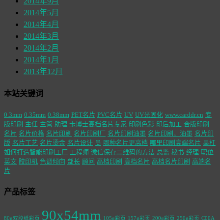
2014年9月
2014年5月
2014年4月
2014年3月
2014年2月
2014年1月
2013年12月
本站关键词
0.3mm
0.35mm
0.38mm
PET名片
PVC名片
UV
UV光固化
www.carddr.cn
专
版印刷
主任
主管
助理
卡博士高档名片专家
印刷色彩
印后加工
合版印刷
名片
名片价格
名片印刷
名片印刷厂
名片印刷油墨
名片印刷，油墨
名片印
版
名片工艺
名片烫金
名片设计
员
哪种名片更高档
哪里印刷高端名片
墨杠
如何打造智能印刷工厂
工程师
微信保存二维码的方法
总监
秘书
经理
职位
英文
胶印机
色调倾向
部长
顾问
高档印刷
高档名片
高档名片印刷
高端名
片
产品标签
90x54mm
80g双胶纸彩页
105g彩页
157g彩页
200g彩页
250g彩页
C00A