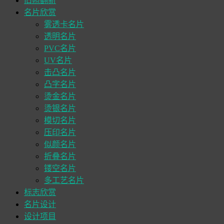
旧照翻新
名片欣赏
雾透卡名片
透明名片
PVC名片
UV名片
击凸名片
凸字名片
烫金名片
烫银名片
模切名片
压印名片
似颜名片
折叠名片
镂空名片
多工艺名片
标志欣赏
名片设计
设计项目