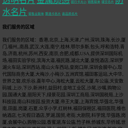
银行卡大小
销售联单
镂空名片
水名片
零售业联单
雾透卡名片
高品质名片
我们服务的区域
我们服务的区域：香港,北京,上海,天津,广州,深圳,珠海,长沙,厦
门,福州,,南昌,武汉,大连,南宁,桂林,鄂尔多斯,包头,呼和浩特,青
岛,济南,杭州,苏州,西安,南京,合肥,成都,USA,提供深圳国际机
场,福田实验学校,滨海大道,福民路,湖北大厦,皇悦酒店,深圳罗
湖火车站,深圳西站,南山火车西站,皇岗口岸,深圳会展中心,现
代国际商务大厦,大梅沙,小梅沙,五洲宾馆,福田客运站,大中华,
世界之窗,欢乐谷,喜年中心,海松大厦,云松大厦,车公庙,天安数
码城,上沙,下沙,新洲村,益田村,金地工业区,沙尾,沙嘴,购物公
园,国通大厦,丽阳天下,绿景花园,深圳工商局,深圳国税局,上沙
科技园,南山科技园,投资大厦,帝王大厦,上海宾馆,华强北,华强
南,田面,岗厦,石夏,众孚小学,红树林,福田保税区,福田医院,维也
纳酒店,七天假日酒店,罗湖,国贸,老街,大剧院,科学馆,华强路,岗
厦,会展中心,购物公园,香蜜湖,车公庙,竹子林,侨城东,华侨城,世