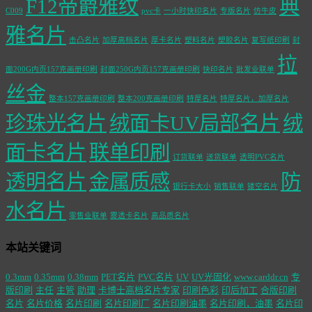
F12帝爵雅纹
典
C009
pvc卡
一小时快印名片
专版名片
仿牛皮
雅名片
击凸名片
加厚高档名片
厚卡名片
塑料名片
塑胶名片
复写纸印刷
封
拉
面200G内页157克画册印刷
封面250G内页157克画册印刷
快印名片
批发业联单
丝金
整本157克画册印刷
整本200克画册印刷
特厚名片
特厚名片，加厚名片
珍珠光名片
绒面卡UV局部名片
绒
面卡名片
联单印刷
订货联单
送货联单
透明PVC名片
透明名片
金属质感
防
银行卡大小
销售联单
镂空名片
水名片
零售业联单
雾透卡名片
高品质名片
本站关键词
0.3mm
0.35mm
0.38mm
PET名片
PVC名片
UV
UV光固化
www.carddr.cn
专
版印刷
主任
主管
助理
卡博士高档名片专家
印刷色彩
印后加工
合版印刷
名片
名片价格
名片印刷
名片印刷厂
名片印刷油墨
名片印刷，油墨
名片印