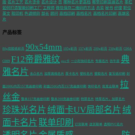
版
名片工艺
名片烫金
名片设计
员
哪种名片更高档
哪里印刷高端名片
墨杠
如何打造智能印刷工厂
工程师
微信保存二维码的方法
总监
秘书
经理
职位
英文
胶印机
色调倾向
部长
顾问
高档印刷
高档名片
高档名片印刷
高端名
片
产品标签
90x54mm
80g双胶纸彩页
105g彩页
157g彩页
200g彩页
250g彩页
C00A
F12帝爵雅纹
典
C009
pvc卡
一小时快印名片
专版名片
仿牛皮
雅名片
击凸名片
加厚高档名片
厚卡名片
塑料名片
塑胶名片
复写纸印刷
封
拉
面200G内页157克画册印刷
封面250G内页157克画册印刷
快印名片
批发业联单
丝金
整本157克画册印刷
整本200克画册印刷
特厚名片
特厚名片，加厚名片
珍珠光名片
绒面卡UV局部名片
绒
面卡名片
联单印刷
订货联单
送货联单
透明PVC名片
透明名片
金属质感
防