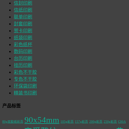
信封印刷
信纸印刷
联单印刷
封套印刷
贺卡印刷
纸袋印刷
彩色纸杯
数码印刷
台历印刷
挂历印刷
彩色不干胶
专色不干胶
环保袋印刷
精装书印刷
产品标签
90x54mm
80g双胶纸彩页
105g彩页
157g彩页
200g彩页
250g彩页
C00A