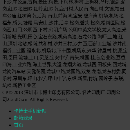
下沙,车公庙,香梅,景田,梅景,下梅林,梅村,上梅林,孖岭,银湖,泥
岗,红岭北,园岭,红岭,红岭南,鹿丹村,人民南,向西村,文锦,福田,
车公庙,红树湾南,后海,南山,前海湾,宝安,碧海湾,机场,机场北,
福永,桥头,塘尾,马安山,沙井,后亭,松岗,碧头,松岗,松岗医院,松
岗西,山门,公明西,下村,公明广场,公明中英文学校,龙大高速,光
明新城,光明,田心,宝石东路,机荷高速,石龙公路,陶吓,上塘,红
山,深圳北站,松岗,共和村,沙井三村,沙井西,西部工业城,沙井南,
福侨工业园,福永北,机场北,下十围,机场东,兴华,钟屋村,桃源,宝
田,臣田,流塘,上川,灵芝,宝安中学,南头,桃园,桂庙,创业路,荔香,
四海,工业六路,海上世界,大运,龙翔大道,龙城西,田板头,回龙埔,
龙岗汽车站,天健花园,龙城中路,龙园路,双龙,龙南,龙东村委,同
乐村,深圳东,坪山小学,坪山中学,东纵,新屋,竹坑,园岭子,东联,
坑梓,新桥工业区
CP © 2013 深圳市卡博士印务有限公司. 名片印刷厂.印刷公
司.CardDr.cn .All Rights Reserved.
卡博士手机新站
邮箱登录
首页