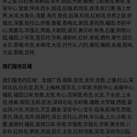
界之窗,白石洲,高新园,深大,桃园,大新,鲤鱼门,前海湾,新安,宝
安中心,宝体,坪洲,西乡,固戍,后瑞,机场东,赤湾,蛇口港,海上世
界,水湾,东角头,湾厦,海月,登良,后海,科苑,红树湾,世界之窗,侨
城北,深康,安托山,侨香,香蜜,香梅北,景田,莲花西,福田,市民中
心,岗厦北,华强北,燕南,大剧院,湖贝,黄贝岭,新秀,石厦,购物公
园,福田,少年宫,莲花村,华新,通新岭,红岭,老街,晒布,翠竹,田贝,
水贝,草埔,布吉,木棉湾,大芬,丹竹头,六约,塘坑,横岗,永湖,荷坳,
大运,爱联,吉祥,
我们服务区域
我们服务的区域：龙城广场,南联,双龙,龙华,龙胜,上塘,红山,深
圳北站,白石龙,民乐,上梅林,莲花北,少年宫,市民中心,会展中心,
福民,福田口岸,怡景,太安,布心,百鸽笼,布吉,长龙,下水径,上水
径,杨美,坂田,五和,民治,深圳北站,长岭陂,塘朗,大学城,西丽,留
仙洞,兴东,洪浪北,灵芝,翻身,宝安中心,宝华,临海,前海湾,西丽,
茶光,珠光,龙井,桃源村,深云,安托山,农林,车公庙,上沙,沙尾,石
厦,皇岗村,福民,皇岗口岸,赤尾,华强南,华强北,华新,黄木岗,八
卦岭,红岭北,笋岗,洪湖,田贝,太安,红树湾南,深湾,深圳湾公园,