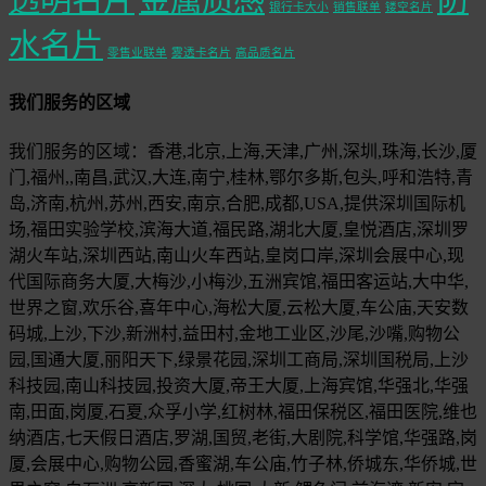
银行卡大小
销售联单
镂空名片
水名片
零售业联单
雾透卡名片
高品质名片
我们服务的区域
我们服务的区域：香港,北京,上海,天津,广州,深圳,珠海,长沙,厦
门,福州,,南昌,武汉,大连,南宁,桂林,鄂尔多斯,包头,呼和浩特,青
岛,济南,杭州,苏州,西安,南京,合肥,成都,USA,提供深圳国际机
场,福田实验学校,滨海大道,福民路,湖北大厦,皇悦酒店,深圳罗
湖火车站,深圳西站,南山火车西站,皇岗口岸,深圳会展中心,现
代国际商务大厦,大梅沙,小梅沙,五洲宾馆,福田客运站,大中华,
世界之窗,欢乐谷,喜年中心,海松大厦,云松大厦,车公庙,天安数
码城,上沙,下沙,新洲村,益田村,金地工业区,沙尾,沙嘴,购物公
园,国通大厦,丽阳天下,绿景花园,深圳工商局,深圳国税局,上沙
科技园,南山科技园,投资大厦,帝王大厦,上海宾馆,华强北,华强
南,田面,岗厦,石夏,众孚小学,红树林,福田保税区,福田医院,维也
纳酒店,七天假日酒店,罗湖,国贸,老街,大剧院,科学馆,华强路,岗
厦,会展中心,购物公园,香蜜湖,车公庙,竹子林,侨城东,华侨城,世