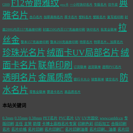
F12帝爵雅纹
典
C009
pvc卡
一小时快印名片
专版名片
仿牛皮
雅名片
击凸名片
加厚高档名片
厚卡名片
塑料名片
塑胶名片
复写纸印刷
封
拉
面200G内页157克画册印刷
封面250G内页157克画册印刷
快印名片
批发业联单
丝金
整本157克画册印刷
整本200克画册印刷
特厚名片
特厚名片，加厚名片
珍珠光名片
绒面卡UV局部名片
绒
面卡名片
联单印刷
订货联单
送货联单
透明PVC名片
透明名片
金属质感
防
银行卡大小
销售联单
镂空名片
水名片
零售业联单
雾透卡名片
高品质名片
本站关键词
0.3mm
0.35mm
0.38mm
PET名片
PVC名片
UV
UV光固化
www.carddr.cn
专
版印刷
主任
主管
助理
卡博士高档名片专家
印刷色彩
印后加工
合版印刷
名片
名片价格
名片印刷
名片印刷厂
名片印刷油墨
名片印刷，油墨
名片印