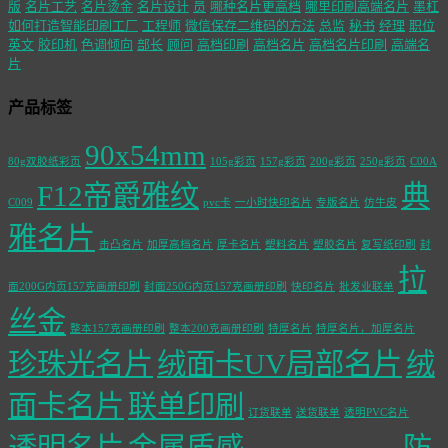
版
名片工艺
名片烫金
名片设计
员
哪种名片更高档
哪里印刷高端名片
墨杠
如何打造智能印刷工厂
工程师
微信保存二维码的方法
总监
秘书
经理
职位
英文
胶印机
色调倾向
部长
顾问
高档印刷
高档名片
高档名片印刷
高端名
片
产品标签
90x54mm
80g双胶纸彩页
105g彩页
157g彩页
200g彩页
250g彩页
C00A
F12帝爵雅纹
典
C009
pvc卡
一小时快印名片
专版名片
仿牛皮
雅名片
击凸名片
加厚高档名片
厚卡名片
塑料名片
塑胶名片
复写纸印刷
封
拉
面200G内页157克画册印刷
封面250G内页157克画册印刷
快印名片
批发业联单
丝金
整本157克画册印刷
整本200克画册印刷
特厚名片
特厚名片，加厚名片
珍珠光名片
绒面卡UV局部名片
绒
面卡名片
联单印刷
订货联单
送货联单
透明PVC名片
透明名片
金属质感
防