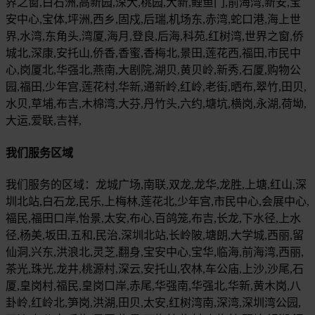
界之窗,白石洲,高新园,深大,桃园,大新,鲤鱼门,前海湾,新安,宝
安中心,宝体,坪洲,西乡,固戍,后瑞,机场东,赤湾,蛇口港,海上世
界,水湾,东角头,湾厦,海月,登良,后海,科苑,红树湾,世界之窗,侨
城北,深康,安托山,侨香,香蜜,香梅北,景田,莲花西,福田,市民中
心,岗厦北,华强北,燕南,大剧院,湖贝,黄贝岭,新秀,石厦,购物公
园,福田,少年宫,莲花村,华新,通新岭,红岭,老街,晒布,翠竹,田贝,
水贝,草埔,布吉,木棉湾,大芬,丹竹头,六约,塘坑,横岗,永湖,荷坳,
大运,爱联,吉祥,
我们服务区域
我们服务的区域：龙城广场,南联,双龙,龙华,龙胜,上塘,红山,深
圳北站,白石龙,民乐,上梅林,莲花北,少年宫,市民中心,会展中心,
福民,福田口岸,怡景,太安,布心,百鸽笼,布吉,长龙,下水径,上水
径,杨美,坂田,五和,民治,深圳北站,长岭陂,塘朗,大学城,西丽,留
仙洞,兴东,洪浪北,灵芝,翻身,宝安中心,宝华,临海,前海湾,西丽,
茶光,珠光,龙井,桃源村,深云,安托山,农林,车公庙,上沙,沙尾,石
厦,皇岗村,福民,皇岗口岸,赤尾,华强南,华强北,华新,黄木岗,八
卦岭,红岭北,笋岗,洪湖,田贝,太安,红树湾南,深湾,深圳湾公园,