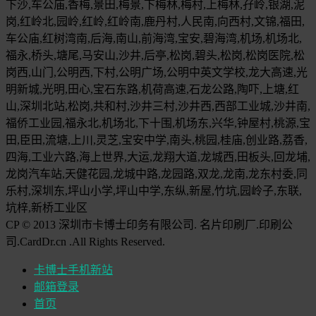
下沙,车公庙,香梅,景田,梅景,下梅林,梅村,上梅林,孖岭,银湖,泥
岗,红岭北,园岭,红岭,红岭南,鹿丹村,人民南,向西村,文锦,福田,
车公庙,红树湾南,后海,南山,前海湾,宝安,碧海湾,机场,机场北,
福永,桥头,塘尾,马安山,沙井,后亭,松岗,碧头,松岗,松岗医院,松
岗西,山门,公明西,下村,公明广场,公明中英文学校,龙大高速,光
明新城,光明,田心,宝石东路,机荷高速,石龙公路,陶吓,上塘,红
山,深圳北站,松岗,共和村,沙井三村,沙井西,西部工业城,沙井南,
福侨工业园,福永北,机场北,下十围,机场东,兴华,钟屋村,桃源,宝
田,臣田,流塘,上川,灵芝,宝安中学,南头,桃园,桂庙,创业路,荔香,
四海,工业六路,海上世界,大运,龙翔大道,龙城西,田板头,回龙埔,
龙岗汽车站,天健花园,龙城中路,龙园路,双龙,龙南,龙东村委,同
乐村,深圳东,坪山小学,坪山中学,东纵,新屋,竹坑,园岭子,东联,
坑梓,新桥工业区
CP © 2013 深圳市卡博士印务有限公司. 名片印刷厂.印刷公
司.CardDr.cn .All Rights Reserved.
卡博士手机新站
邮箱登录
首页