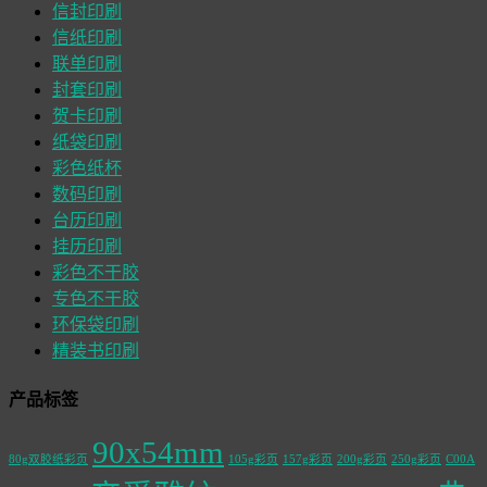
信封印刷
信纸印刷
联单印刷
封套印刷
贺卡印刷
纸袋印刷
彩色纸杯
数码印刷
台历印刷
挂历印刷
彩色不干胶
专色不干胶
环保袋印刷
精装书印刷
产品标签
90x54mm
80g双胶纸彩页
105g彩页
157g彩页
200g彩页
250g彩页
C00A