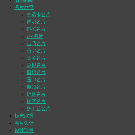
旧照翻新
名片欣赏
雾透卡名片
透明名片
PVC名片
UV名片
击凸名片
凸字名片
烫金名片
烫银名片
模切名片
压印名片
似颜名片
折叠名片
镂空名片
多工艺名片
标志欣赏
名片设计
设计项目