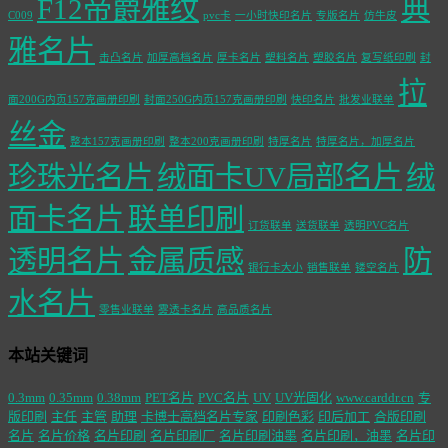
F12帝爵雅纹
典
C009
pvc卡
一小时快印名片
专版名片
仿牛皮
雅名片
击凸名片
加厚高档名片
厚卡名片
塑料名片
塑胶名片
复写纸印刷
封
拉
面200G内页157克画册印刷
封面250G内页157克画册印刷
快印名片
批发业联单
丝金
整本157克画册印刷
整本200克画册印刷
特厚名片
特厚名片，加厚名片
珍珠光名片
绒面卡UV局部名片
绒
面卡名片
联单印刷
订货联单
送货联单
透明PVC名片
透明名片
金属质感
防
银行卡大小
销售联单
镂空名片
水名片
零售业联单
雾透卡名片
高品质名片
本站关键词
0.3mm
0.35mm
0.38mm
PET名片
PVC名片
UV
UV光固化
www.carddr.cn
专
版印刷
主任
主管
助理
卡博士高档名片专家
印刷色彩
印后加工
合版印刷
名片
名片价格
名片印刷
名片印刷厂
名片印刷油墨
名片印刷，油墨
名片印