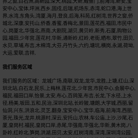
界之窗,白石洲,高新园,深大,桃园,大新,鲤鱼门,前海湾,新安,宝
安中心,宝体,坪洲,西乡,固戍,后瑞,机场东,赤湾,蛇口港,海上世
界,水湾,东角头,湾厦,海月,登良,后海,科苑,红树湾,世界之窗,侨
城北,深康,安托山,侨香,香蜜,香梅北,景田,莲花西,福田,市民中
心,岗厦北,华强北,燕南,大剧院,湖贝,黄贝岭,新秀,石厦,购物公
园,福田,少年宫,莲花村,华新,通新岭,红岭,老街,晒布,翠竹,田贝,
水贝,草埔,布吉,木棉湾,大芬,丹竹头,六约,塘坑,横岗,永湖,荷坳,
大运,爱联,吉祥,
我们服务区域
我们服务的区域：龙城广场,南联,双龙,龙华,龙胜,上塘,红山,深
圳北站,白石龙,民乐,上梅林,莲花北,少年宫,市民中心,会展中心,
福民,福田口岸,怡景,太安,布心,百鸽笼,布吉,长龙,下水径,上水
径,杨美,坂田,五和,民治,深圳北站,长岭陂,塘朗,大学城,西丽,留
仙洞,兴东,洪浪北,灵芝,翻身,宝安中心,宝华,临海,前海湾,西丽,
茶光,珠光,龙井,桃源村,深云,安托山,农林,车公庙,上沙,沙尾,石
厦,皇岗村,福民,皇岗口岸,赤尾,华强南,华强北,华新,黄木岗,八
卦岭,红岭北,笋岗,洪湖,田贝,太安,红树湾南,深湾,深圳湾公园,