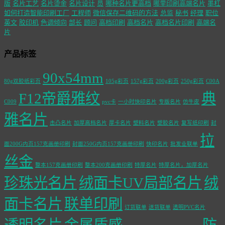
版
名片工艺
名片烫金
名片设计
员
哪种名片更高档
哪里印刷高端名片
墨杠
如何打造智能印刷工厂
工程师
微信保存二维码的方法
总监
秘书
经理
职位
英文
胶印机
色调倾向
部长
顾问
高档印刷
高档名片
高档名片印刷
高端名
片
产品标签
90x54mm
80g双胶纸彩页
105g彩页
157g彩页
200g彩页
250g彩页
C00A
F12帝爵雅纹
典
C009
pvc卡
一小时快印名片
专版名片
仿牛皮
雅名片
击凸名片
加厚高档名片
厚卡名片
塑料名片
塑胶名片
复写纸印刷
封
拉
面200G内页157克画册印刷
封面250G内页157克画册印刷
快印名片
批发业联单
丝金
整本157克画册印刷
整本200克画册印刷
特厚名片
特厚名片，加厚名片
珍珠光名片
绒面卡UV局部名片
绒
面卡名片
联单印刷
订货联单
送货联单
透明PVC名片
透明名片
金属质感
防