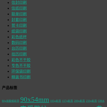
信封印刷
信纸印刷
联单印刷
封套印刷
贺卡印刷
纸袋印刷
彩色纸杯
数码印刷
台历印刷
挂历印刷
彩色不干胶
专色不干胶
环保袋印刷
精装书印刷
产品标签
90x54mm
80g双胶纸彩页
105g彩页
157g彩页
200g彩页
250g彩页
C00A