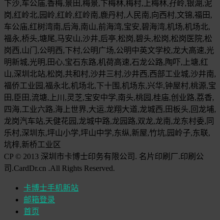
下沙,车公庙,香梅,景田,梅景,下梅林,梅村,上梅林,孖岭,银湖,泥
岗,红岭北,园岭,红岭,红岭南,鹿丹村,人民南,向西村,文锦,福田,
车公庙,红树湾南,后海,南山,前海湾,宝安,碧海湾,机场,机场北,
福永,桥头,塘尾,马安山,沙井,后亭,松岗,碧头,松岗,松岗医院,松
岗西,山门,公明西,下村,公明广场,公明中英文学校,龙大高速,光
明新城,光明,田心,宝石东路,机荷高速,石龙公路,陶吓,上塘,红
山,深圳北站,松岗,共和村,沙井三村,沙井西,西部工业城,沙井南,
福侨工业园,福永北,机场北,下十围,机场东,兴华,钟屋村,桃源,宝
田,臣田,流塘,上川,灵芝,宝安中学,南头,桃园,桂庙,创业路,荔香,
四海,工业六路,海上世界,大运,龙翔大道,龙城西,田板头,回龙埔,
龙岗汽车站,天健花园,龙城中路,龙园路,双龙,龙南,龙东村委,同
乐村,深圳东,坪山小学,坪山中学,东纵,新屋,竹坑,园岭子,东联,
坑梓,新桥工业区
CP © 2013 深圳市卡博士印务有限公司. 名片印刷厂.印刷公
司.CardDr.cn .All Rights Reserved.
卡博士手机新站
邮箱登录
首页