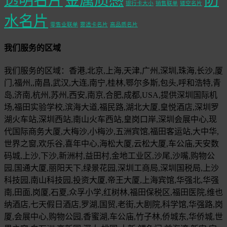
银行卡大小
销售联单
镂空名片
水名片
零售业联单
雾透卡名片
高品质名片
我们服务的区域
我们服务的区域：香港,北京,上海,天津,广州,深圳,珠海,长沙,厦
门,福州,,南昌,武汉,大连,南宁,桂林,鄂尔多斯,包头,呼和浩特,青
岛,济南,杭州,苏州,西安,南京,合肥,成都,USA,提供深圳国际机
场,福田实验学校,滨海大道,福民路,湖北大厦,皇悦酒店,深圳罗
湖火车站,深圳西站,南山火车西站,皇岗口岸,深圳会展中心,现
代国际商务大厦,大梅沙,小梅沙,五洲宾馆,福田客运站,大中华,
世界之窗,欢乐谷,喜年中心,海松大厦,云松大厦,车公庙,天安数
码城,上沙,下沙,新洲村,益田村,金地工业区,沙尾,沙嘴,购物公
园,国通大厦,丽阳天下,绿景花园,深圳工商局,深圳国税局,上沙
科技园,南山科技园,投资大厦,帝王大厦,上海宾馆,华强北,华强
南,田面,岗厦,石夏,众孚小学,红树林,福田保税区,福田医院,维也
纳酒店,七天假日酒店,罗湖,国贸,老街,大剧院,科学馆,华强路,岗
厦,会展中心,购物公园,香蜜湖,车公庙,竹子林,侨城东,华侨城,世