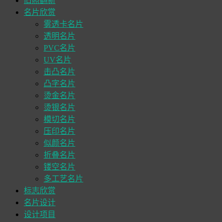
旧照翻新
名片欣赏
雾透卡名片
透明名片
PVC名片
UV名片
击凸名片
凸字名片
烫金名片
烫银名片
模切名片
压印名片
似颜名片
折叠名片
镂空名片
多工艺名片
标志欣赏
名片设计
设计项目