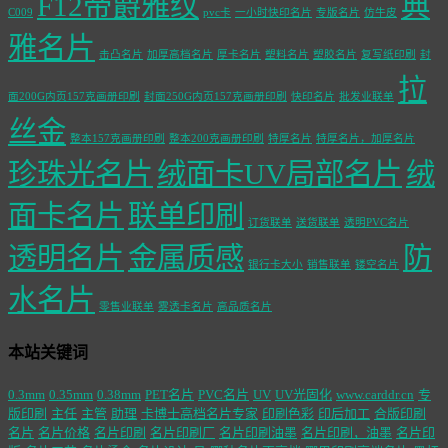
F12帝爵雅纹
典
C009
pvc卡
一小时快印名片
专版名片
仿牛皮
雅名片
击凸名片
加厚高档名片
厚卡名片
塑料名片
塑胶名片
复写纸印刷
封
拉
面200G内页157克画册印刷
封面250G内页157克画册印刷
快印名片
批发业联单
丝金
整本157克画册印刷
整本200克画册印刷
特厚名片
特厚名片，加厚名片
珍珠光名片
绒面卡UV局部名片
绒
面卡名片
联单印刷
订货联单
送货联单
透明PVC名片
透明名片
金属质感
防
银行卡大小
销售联单
镂空名片
水名片
零售业联单
雾透卡名片
高品质名片
本站关键词
0.3mm
0.35mm
0.38mm
PET名片
PVC名片
UV
UV光固化
www.carddr.cn
专
版印刷
主任
主管
助理
卡博士高档名片专家
印刷色彩
印后加工
合版印刷
名片
名片价格
名片印刷
名片印刷厂
名片印刷油墨
名片印刷，油墨
名片印