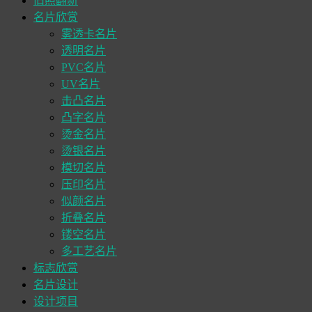
旧照翻新
名片欣赏
雾透卡名片
透明名片
PVC名片
UV名片
击凸名片
凸字名片
烫金名片
烫银名片
模切名片
压印名片
似颜名片
折叠名片
镂空名片
多工艺名片
标志欣赏
名片设计
设计项目