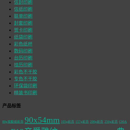
信封印刷
信纸印刷
联单印刷
封套印刷
贺卡印刷
纸袋印刷
彩色纸杯
数码印刷
台历印刷
挂历印刷
彩色不干胶
专色不干胶
环保袋印刷
精装书印刷
产品标签
90x54mm
80g双胶纸彩页
105g彩页
157g彩页
200g彩页
250g彩页
C00A