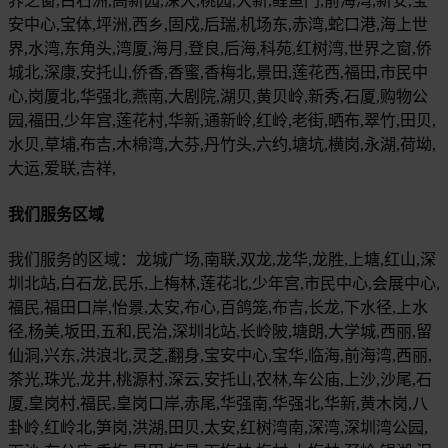
界之窗,白石洲,高新园,深大,桃园,大新,鲤鱼门,前海湾,新安,宝
安中心,宝体,坪洲,西乡,固戍,后瑞,机场东,赤湾,蛇口港,海上世
界,水湾,东角头,湾厦,海月,登良,后海,科苑,红树湾,世界之窗,侨
城北,深康,安托山,侨香,香蜜,香梅北,景田,莲花西,福田,市民中
心,岗厦北,华强北,燕南,大剧院,湖贝,黄贝岭,新秀,石厦,购物公
园,福田,少年宫,莲花村,华新,通新岭,红岭,老街,晒布,翠竹,田贝,
水贝,草埔,布吉,木棉湾,大芬,丹竹头,六约,塘坑,横岗,永湖,荷坳,
大运,爱联,吉祥,
我们服务区域
我们服务的区域：龙城广场,南联,双龙,龙华,龙胜,上塘,红山,深
圳北站,白石龙,民乐,上梅林,莲花北,少年宫,市民中心,会展中心,
福民,福田口岸,怡景,太安,布心,百鸽笼,布吉,长龙,下水径,上水
径,杨美,坂田,五和,民治,深圳北站,长岭陂,塘朗,大学城,西丽,留
仙洞,兴东,洪浪北,灵芝,翻身,宝安中心,宝华,临海,前海湾,西丽,
茶光,珠光,龙井,桃源村,深云,安托山,农林,车公庙,上沙,沙尾,石
厦,皇岗村,福民,皇岗口岸,赤尾,华强南,华强北,华新,黄木岗,八
卦岭,红岭北,笋岗,洪湖,田贝,太安,红树湾南,深湾,深圳湾公园,