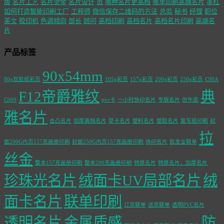
版
名片工艺
名片烫金
名片设计
员
哪种名片更高档
哪里印刷高端名片
墨杠
如何打造智能印刷工厂
工程师
微信保存二维码的方法
总监
秘书
经理
职位
英文
胶印机
色调倾向
部长
顾问
高档印刷
高档名片
高档名片印刷
高端名
片
产品标签
90x54mm
80g双胶纸彩页
105g彩页
157g彩页
200g彩页
250g彩页
C00A
F12帝爵雅纹
典
C009
pvc卡
一小时快印名片
专版名片
仿牛皮
雅名片
击凸名片
加厚高档名片
厚卡名片
塑料名片
塑胶名片
复写纸印刷
封
拉
面200G内页157克画册印刷
封面250G内页157克画册印刷
快印名片
批发业联单
丝金
整本157克画册印刷
整本200克画册印刷
特厚名片
特厚名片，加厚名片
珍珠光名片
绒面卡UV局部名片
绒
面卡名片
联单印刷
订货联单
送货联单
透明PVC名片
透明名片
金属质感
防