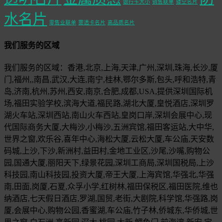
银行卡大小
销售联单
镂空名片
水名片
零售业联单
雾透卡名片
高品质名片
我们服务的区域
我们服务的区域：香港,北京,上海,天津,广州,深圳,珠海,长沙,厦
门,福州,,南昌,武汉,大连,南宁,桂林,鄂尔多斯,包头,呼和浩特,青
岛,济南,杭州,苏州,西安,南京,合肥,成都,USA,提供深圳国际机
场,福田实验学校,滨海大道,福民路,湖北大厦,皇悦酒店,深圳罗
湖火车站,深圳西站,南山火车西站,皇岗口岸,深圳会展中心,现
代国际商务大厦,大梅沙,小梅沙,五洲宾馆,福田客运站,大中华,
世界之窗,欢乐谷,喜年中心,海松大厦,云松大厦,车公庙,天安数
码城,上沙,下沙,新洲村,益田村,金地工业区,沙尾,沙嘴,购物公
园,国通大厦,丽阳天下,绿景花园,深圳工商局,深圳国税局,上沙
科技园,南山科技园,投资大厦,帝王大厦,上海宾馆,华强北,华强
南,田面,岗厦,石夏,众孚小学,红树林,福田保税区,福田医院,维也
纳酒店,七天假日酒店,罗湖,国贸,老街,大剧院,科学馆,华强路,岗
厦,会展中心,购物公园,香蜜湖,车公庙,竹子林,侨城东,华侨城,世