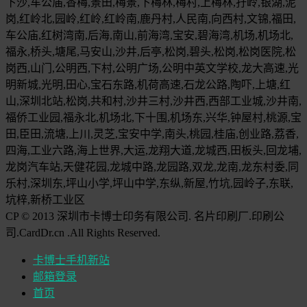
下沙,车公庙,香梅,景田,梅景,下梅林,梅村,上梅林,孖岭,银湖,泥
岗,红岭北,园岭,红岭,红岭南,鹿丹村,人民南,向西村,文锦,福田,
车公庙,红树湾南,后海,南山,前海湾,宝安,碧海湾,机场,机场北,
福永,桥头,塘尾,马安山,沙井,后亭,松岗,碧头,松岗,松岗医院,松
岗西,山门,公明西,下村,公明广场,公明中英文学校,龙大高速,光
明新城,光明,田心,宝石东路,机荷高速,石龙公路,陶吓,上塘,红
山,深圳北站,松岗,共和村,沙井三村,沙井西,西部工业城,沙井南,
福侨工业园,福永北,机场北,下十围,机场东,兴华,钟屋村,桃源,宝
田,臣田,流塘,上川,灵芝,宝安中学,南头,桃园,桂庙,创业路,荔香,
四海,工业六路,海上世界,大运,龙翔大道,龙城西,田板头,回龙埔,
龙岗汽车站,天健花园,龙城中路,龙园路,双龙,龙南,龙东村委,同
乐村,深圳东,坪山小学,坪山中学,东纵,新屋,竹坑,园岭子,东联,
坑梓,新桥工业区
CP © 2013 深圳市卡博士印务有限公司. 名片印刷厂.印刷公
司.CardDr.cn .All Rights Reserved.
卡博士手机新站
邮箱登录
首页