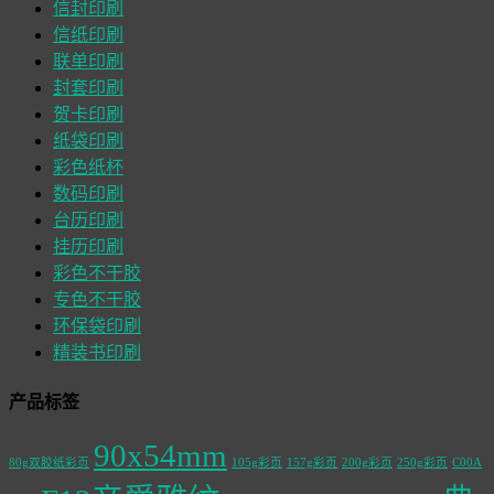
信封印刷
信纸印刷
联单印刷
封套印刷
贺卡印刷
纸袋印刷
彩色纸杯
数码印刷
台历印刷
挂历印刷
彩色不干胶
专色不干胶
环保袋印刷
精装书印刷
产品标签
90x54mm
80g双胶纸彩页
105g彩页
157g彩页
200g彩页
250g彩页
C00A