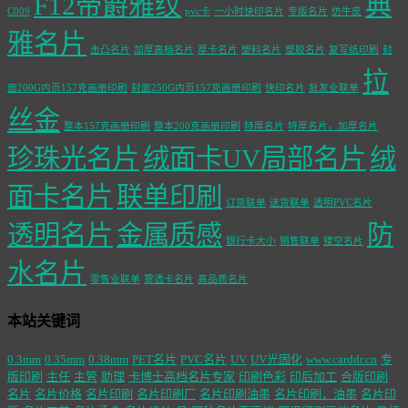
F12帝爵雅纹
典
C009
pvc卡
一小时快印名片
专版名片
仿牛皮
雅名片
击凸名片
加厚高档名片
厚卡名片
塑料名片
塑胶名片
复写纸印刷
封
拉
面200G内页157克画册印刷
封面250G内页157克画册印刷
快印名片
批发业联单
丝金
整本157克画册印刷
整本200克画册印刷
特厚名片
特厚名片，加厚名片
珍珠光名片
绒面卡UV局部名片
绒
面卡名片
联单印刷
订货联单
送货联单
透明PVC名片
透明名片
金属质感
防
银行卡大小
销售联单
镂空名片
水名片
零售业联单
雾透卡名片
高品质名片
本站关键词
0.3mm
0.35mm
0.38mm
PET名片
PVC名片
UV
UV光固化
www.carddr.cn
专
版印刷
主任
主管
助理
卡博士高档名片专家
印刷色彩
印后加工
合版印刷
名片
名片价格
名片印刷
名片印刷厂
名片印刷油墨
名片印刷，油墨
名片印