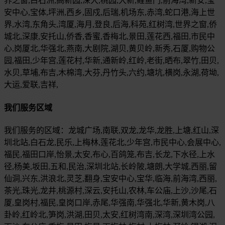
界之窗,白石洲,高新园,深大,桃园,大新,鲤鱼门,前海湾,新安,宝
安中心,宝体,坪洲,西乡,固戍,后瑞,机场东,赤湾,蛇口港,海上世
界,水湾,东角头,湾厦,海月,登良,后海,科苑,红树湾,世界之窗,侨
城北,深康,安托山,侨香,香蜜,香梅北,景田,莲花西,福田,市民中
心,岗厦北,华强北,燕南,大剧院,湖贝,黄贝岭,新秀,石厦,购物公
园,福田,少年宫,莲花村,华新,通新岭,红岭,老街,晒布,翠竹,田贝,
水贝,草埔,布吉,木棉湾,大芬,丹竹头,六约,塘坑,横岗,永湖,荷坳,
大运,爱联,吉祥,
我们服务区域
我们服务的区域：龙城广场,南联,双龙,龙华,龙胜,上塘,红山,深
圳北站,白石龙,民乐,上梅林,莲花北,少年宫,市民中心,会展中心,
福民,福田口岸,怡景,太安,布心,百鸽笼,布吉,长龙,下水径,上水
径,杨美,坂田,五和,民治,深圳北站,长岭陂,塘朗,大学城,西丽,留
仙洞,兴东,洪浪北,灵芝,翻身,宝安中心,宝华,临海,前海湾,西丽,
茶光,珠光,龙井,桃源村,深云,安托山,农林,车公庙,上沙,沙尾,石
厦,皇岗村,福民,皇岗口岸,赤尾,华强南,华强北,华新,黄木岗,八
卦岭,红岭北,笋岗,洪湖,田贝,太安,红树湾南,深湾,深圳湾公园,