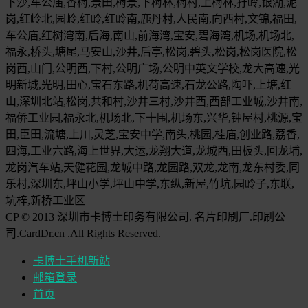
下沙,车公庙,香梅,景田,梅景,下梅林,梅村,上梅林,孖岭,银湖,泥
岗,红岭北,园岭,红岭,红岭南,鹿丹村,人民南,向西村,文锦,福田,
车公庙,红树湾南,后海,南山,前海湾,宝安,碧海湾,机场,机场北,
福永,桥头,塘尾,马安山,沙井,后亭,松岗,碧头,松岗,松岗医院,松
岗西,山门,公明西,下村,公明广场,公明中英文学校,龙大高速,光
明新城,光明,田心,宝石东路,机荷高速,石龙公路,陶吓,上塘,红
山,深圳北站,松岗,共和村,沙井三村,沙井西,西部工业城,沙井南,
福侨工业园,福永北,机场北,下十围,机场东,兴华,钟屋村,桃源,宝
田,臣田,流塘,上川,灵芝,宝安中学,南头,桃园,桂庙,创业路,荔香,
四海,工业六路,海上世界,大运,龙翔大道,龙城西,田板头,回龙埔,
龙岗汽车站,天健花园,龙城中路,龙园路,双龙,龙南,龙东村委,同
乐村,深圳东,坪山小学,坪山中学,东纵,新屋,竹坑,园岭子,东联,
坑梓,新桥工业区
CP © 2013 深圳市卡博士印务有限公司. 名片印刷厂.印刷公
司.CardDr.cn .All Rights Reserved.
卡博士手机新站
邮箱登录
首页