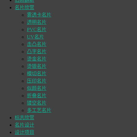
旧照翻新
名片欣赏
雾透卡名片
透明名片
PVC名片
UV名片
击凸名片
凸字名片
烫金名片
烫银名片
模切名片
压印名片
似颜名片
折叠名片
镂空名片
多工艺名片
标志欣赏
名片设计
设计项目