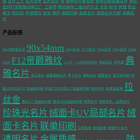
版
名片工艺
名片烫金
名片设计
员
哪种名片更高档
哪里印刷高端名片
墨杠
如何打造智能印刷工厂
工程师
微信保存二维码的方法
总监
秘书
经理
职位
英文
胶印机
色调倾向
部长
顾问
高档印刷
高档名片
高档名片印刷
高端名
片
产品标签
90x54mm
80g双胶纸彩页
105g彩页
157g彩页
200g彩页
250g彩页
C00A
F12帝爵雅纹
典
C009
pvc卡
一小时快印名片
专版名片
仿牛皮
雅名片
击凸名片
加厚高档名片
厚卡名片
塑料名片
塑胶名片
复写纸印刷
封
拉
面200G内页157克画册印刷
封面250G内页157克画册印刷
快印名片
批发业联单
丝金
整本157克画册印刷
整本200克画册印刷
特厚名片
特厚名片，加厚名片
珍珠光名片
绒面卡UV局部名片
绒
面卡名片
联单印刷
订货联单
送货联单
透明PVC名片
透明名片
金属质感
防