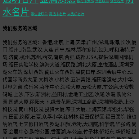
银行卡大小
销售联单
镂空名片
水名片
零售业联单
雾透卡名片
高品质名片
我们服务的区域
我们服务的区域：香港,北京,上海,天津,广州,深圳,珠海,长沙,厦
门,福州,,南昌,武汉,大连,南宁,桂林,鄂尔多斯,包头,呼和浩特,青
岛,济南,杭州,苏州,西安,南京,合肥,成都,USA,提供深圳国际机
场,福田实验学校,滨海大道,福民路,湖北大厦,皇悦酒店,深圳罗
湖火车站,深圳西站,南山火车西站,皇岗口岸,深圳会展中心,现
代国际商务大厦,大梅沙,小梅沙,五洲宾馆,福田客运站,大中华,
世界之窗,欢乐谷,喜年中心,海松大厦,云松大厦,车公庙,天安数
码城,上沙,下沙,新洲村,益田村,金地工业区,沙尾,沙嘴,购物公
园,国通大厦,丽阳天下,绿景花园,深圳工商局,深圳国税局,上沙
科技园,南山科技园,投资大厦,帝王大厦,上海宾馆,华强北,华强
南,田面,岗厦,石夏,众孚小学,红树林,福田保税区,福田医院,维也
纳酒店,七天假日酒店,罗湖,国贸,老街,大剧院,科学馆,华强路,岗
厦,会展中心,购物公园,香蜜湖,车公庙,竹子林,侨城东,华侨城,世