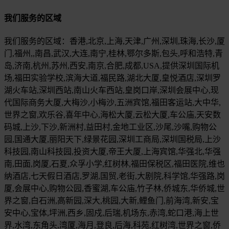
我们服务的区域
我们服务的区域：香港,北京,上海,天津,广州,深圳,珠海,长沙,厦
门,福州,,南昌,武汉,大连,南宁,桂林,鄂尔多斯,包头,呼和浩特,青
岛,济南,杭州,苏州,西安,南京,合肥,成都,USA,提供深圳国际机
场,福田实验学校,滨海大道,福民路,湖北大厦,皇悦酒店,深圳罗
湖火车站,深圳西站,南山火车西站,皇岗口岸,深圳会展中心,现
代国际商务大厦,大梅沙,小梅沙,五洲宾馆,福田客运站,大中华,
世界之窗,欢乐谷,喜年中心,海松大厦,云松大厦,车公庙,天安数
码城,上沙,下沙,新洲村,益田村,金地工业区,沙尾,沙嘴,购物公
园,国通大厦,丽阳天下,绿景花园,深圳工商局,深圳国税局,上沙
科技园,南山科技园,投资大厦,帝王大厦,上海宾馆,华强北,华强
南,田面,岗厦,石夏,众孚小学,红树林,福田保税区,福田医院,维也
纳酒店,七天假日酒店,罗湖,国贸,老街,大剧院,科学馆,华强路,岗
厦,会展中心,购物公园,香蜜湖,车公庙,竹子林,侨城东,华侨城,世
界之窗,白石洲,高新园,深大,桃园,大新,鲤鱼门,前海湾,新安,宝
安中心,宝体,坪洲,西乡,固戍,后瑞,机场东,赤湾,蛇口港,海上世
界,水湾,东角头,湾厦,海月,登良,后海,科苑,红树湾,世界之窗,侨