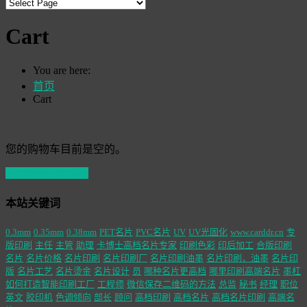
Cart
You are here:
首页
Cart
您的购物车目前是空的。
← Return To Shop
本站关键词
0.3mm
0.35mm
0.38mm
PET名片
PVC名片
UV
UV光固化
www.carddr.cn
专
版印刷
主任
主管
助理
卡博士高档名片专家
印刷色彩
印后加工
合版印刷
名片
名片价格
名片印刷
名片印刷厂
名片印刷油墨
名片印刷，油墨
名片印
版
名片工艺
名片烫金
名片设计
员
哪种名片更高档
哪里印刷高端名片
墨杠
如何打造智能印刷工厂
工程师
微信保存二维码的方法
总监
秘书
经理
职位
英文
胶印机
色调倾向
部长
顾问
高档印刷
高档名片
高档名片印刷
高端名