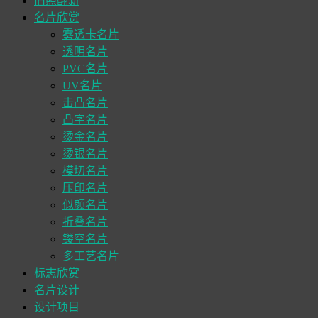
旧照翻新
名片欣赏
雾透卡名片
透明名片
PVC名片
UV名片
击凸名片
凸字名片
烫金名片
烫银名片
模切名片
压印名片
似颜名片
折叠名片
镂空名片
多工艺名片
标志欣赏
名片设计
设计项目