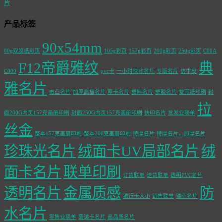
片
产品标签
90x54mm
80g双胶纸彩页
105g彩页
157g彩页
200g彩页
250g彩页
C00A
F12帝爵雅纹
典
C009
pvc卡
一小时快印名片
专版名片
仿牛皮
雅名片
击凸名片
加厚高档名片
厚卡名片
塑料名片
塑胶名片
复写纸印刷
封
拉
面200G内页157克画册印刷
封面250G内页157克画册印刷
快印名片
批发业联单
丝金
整本157克画册印刷
整本200克画册印刷
特厚名片
特厚名片，加厚名片
珍珠光名片
绒面卡UV局部名片
绒
面卡名片
联单印刷
订货联单
送货联单
透明PVC名片
透明名片
金属质感
防
银行卡大小
销售联单
镂空名片
水名片
零售业联单
雾透卡名片
高品质名片