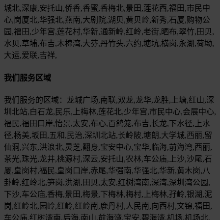
城北,深康,安托山,侨香,香蜜,香梅北,景田,莲花西,福田,市民中
心,岗厦北,华强北,燕南,大剧院,湖贝,黄贝岭,新秀,石厦,购物公
园,福田,少年宫,莲花村,华新,通新岭,红岭,老街,晒布,翠竹,田贝,
水贝,草埔,布吉,木棉湾,大芬,丹竹头,六约,塘坑,横岗,永湖,荷坳,
大运,爱联,吉祥,
我们服务区域
我们服务的区域：龙城广场,南联,双龙,龙华,龙胜,上塘,红山,深
圳北站,白石龙,民乐,上梅林,莲花北,少年宫,市民中心,会展中心,
福民,福田口岸,怡景,太安,布心,百鸽笼,布吉,长龙,下水径,上水
径,杨美,坂田,五和,民治,深圳北站,长岭陂,塘朗,大学城,西丽,留
仙洞,兴东,洪浪北,灵芝,翻身,宝安中心,宝华,临海,前海湾,西丽,
茶光,珠光,龙井,桃源村,深云,安托山,农林,车公庙,上沙,沙尾,石
厦,皇岗村,福民,皇岗口岸,赤尾,华强南,华强北,华新,黄木岗,八
卦岭,红岭北,笋岗,洪湖,田贝,太安,红树湾南,深湾,深圳湾公园,
下沙,车公庙,香梅,景田,梅景,下梅林,梅村,上梅林,孖岭,银湖,泥
岗,红岭北,园岭,红岭,红岭南,鹿丹村,人民南,向西村,文锦,福田,
车公庙,红树湾南,后海,南山,前海湾,宝安,碧海湾,机场,机场北,