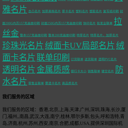
雅名片
击凸名片
加厚高档名片
厚卡名片
塑料名片
塑胶名片
复写纸印刷
封
拉
面200G内页157克画册印刷
封面250G内页157克画册印刷
快印名片
批发业联单
丝金
整本157克画册印刷
整本200克画册印刷
特厚名片
特厚名片，加厚名片
珍珠光名片
绒面卡UV局部名片
绒
面卡名片
联单印刷
订货联单
送货联单
透明PVC名片
透明名片
金属质感
防
银行卡大小
销售联单
镂空名片
水名片
零售业联单
雾透卡名片
高品质名片
我们服务的区域
我们服务的区域：香港,北京,上海,天津,广州,深圳,珠海,长沙,厦
门,福州,,南昌,武汉,大连,南宁,桂林,鄂尔多斯,包头,呼和浩特,青
岛,济南,杭州,苏州,西安,南京,合肥,成都,USA,提供深圳国际机