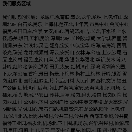
我们服务区域
我们服务的区域：龙城广场,南联,双龙,龙华,龙胜,上塘,红山,深
圳北站,白石龙,民乐,上梅林,莲花北,少年宫,市民中心,会展中心,
福民,福田口岸,怡景,太安,布心,百鸽笼,布吉,长龙,下水径,上水
径,杨美,坂田,五和,民治,深圳北站,长岭陂,塘朗,大学城,西丽,留
仙洞,兴东,洪浪北,灵芝,翻身,宝安中心,宝华,临海,前海湾,西丽,
茶光,珠光,龙井,桃源村,深云,安托山,农林,车公庙,上沙,沙尾,石
厦,皇岗村,福民,皇岗口岸,赤尾,华强南,华强北,华新,黄木岗,八
卦岭,红岭北,笋岗,洪湖,田贝,太安,红树湾南,深湾,深圳湾公园,
下沙,车公庙,香梅,景田,梅景,下梅林,梅村,上梅林,孖岭,银湖,泥
岗,红岭北,园岭,红岭,红岭南,鹿丹村,人民南,向西村,文锦,福田,
车公庙,红树湾南,后海,南山,前海湾,宝安,碧海湾,机场,机场北,
福永,桥头,塘尾,马安山,沙井,后亭,松岗,碧头,松岗,松岗医院,松
岗西,山门,公明西,下村,公明广场,公明中英文学校,龙大高速,光
明新城,光明,田心,宝石东路,机荷高速,石龙公路,陶吓,上塘,红
山,深圳北站,松岗,共和村,沙井三村,沙井西,西部工业城,沙井南,
福侨工业园,福永北,机场北,下十围,机场东,兴华,钟屋村,桃源,宝
田,臣田,流塘,上川,灵芝,宝安中学,南头,桃园,桂庙,创业路,荔香,