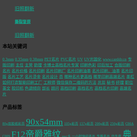
旧照翻新
撕裂复原
旧照翻新
本站关键词
0.3mm
0.35mm
0.38mm
PET名片
PVC名片
UV
UV光固化
www.carddr.cn
专
版印刷
主任
主管
助理
卡博士高档名片专家
印刷色彩
印后加工
合版印刷
名片
名片价格
名片印刷
名片印刷厂
名片印刷油墨
名片印刷，油墨
名片印
版
名片工艺
名片烫金
名片设计
员
哪种名片更高档
哪里印刷高端名片
墨杠
如何打造智能印刷工厂
工程师
微信保存二维码的方法
总监
秘书
经理
职位
英文
胶印机
色调倾向
部长
顾问
高档印刷
高档名片
高档名片印刷
高端名
片
产品标签
90x54mm
80g双胶纸彩页
105g彩页
157g彩页
200g彩页
250g彩页
C00A
F12帝爵雅纹
典
C009
pvc卡
一小时快印名片
专版名片
仿牛皮