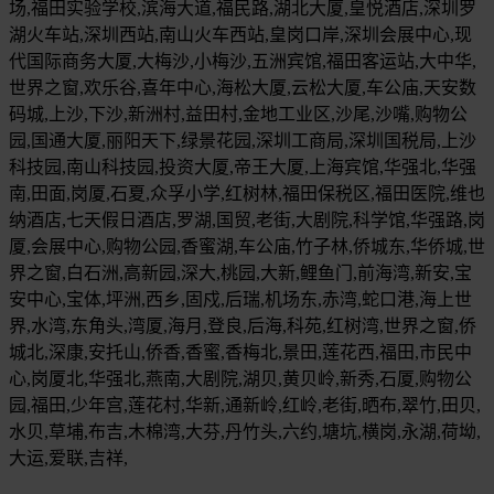
场,福田实验学校,滨海大道,福民路,湖北大厦,皇悦酒店,深圳罗
湖火车站,深圳西站,南山火车西站,皇岗口岸,深圳会展中心,现
代国际商务大厦,大梅沙,小梅沙,五洲宾馆,福田客运站,大中华,
世界之窗,欢乐谷,喜年中心,海松大厦,云松大厦,车公庙,天安数
码城,上沙,下沙,新洲村,益田村,金地工业区,沙尾,沙嘴,购物公
园,国通大厦,丽阳天下,绿景花园,深圳工商局,深圳国税局,上沙
科技园,南山科技园,投资大厦,帝王大厦,上海宾馆,华强北,华强
南,田面,岗厦,石夏,众孚小学,红树林,福田保税区,福田医院,维也
纳酒店,七天假日酒店,罗湖,国贸,老街,大剧院,科学馆,华强路,岗
厦,会展中心,购物公园,香蜜湖,车公庙,竹子林,侨城东,华侨城,世
界之窗,白石洲,高新园,深大,桃园,大新,鲤鱼门,前海湾,新安,宝
安中心,宝体,坪洲,西乡,固戍,后瑞,机场东,赤湾,蛇口港,海上世
界,水湾,东角头,湾厦,海月,登良,后海,科苑,红树湾,世界之窗,侨
城北,深康,安托山,侨香,香蜜,香梅北,景田,莲花西,福田,市民中
心,岗厦北,华强北,燕南,大剧院,湖贝,黄贝岭,新秀,石厦,购物公
园,福田,少年宫,莲花村,华新,通新岭,红岭,老街,晒布,翠竹,田贝,
水贝,草埔,布吉,木棉湾,大芬,丹竹头,六约,塘坑,横岗,永湖,荷坳,
大运,爱联,吉祥,