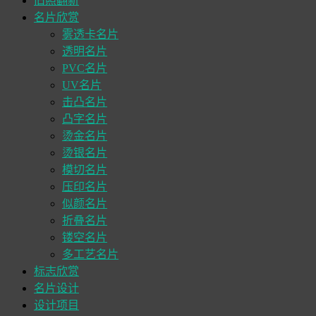
旧照翻新
名片欣赏
雾透卡名片
透明名片
PVC名片
UV名片
击凸名片
凸字名片
烫金名片
烫银名片
模切名片
压印名片
似颜名片
折叠名片
镂空名片
多工艺名片
标志欣赏
名片设计
设计项目