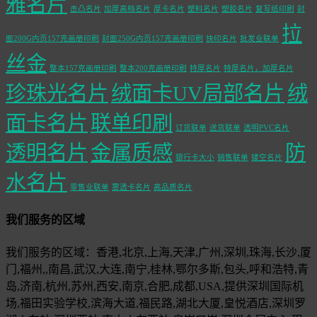
雅名片
击凸名片
加厚高档名片
厚卡名片
塑料名片
塑胶名片
复写纸印刷
封
拉
面200G内页157克画册印刷
封面250G内页157克画册印刷
快印名片
批发业联单
丝金
整本157克画册印刷
整本200克画册印刷
特厚名片
特厚名片，加厚名片
珍珠光名片
绒面卡UV局部名片
绒
面卡名片
联单印刷
订货联单
送货联单
透明PVC名片
透明名片
金属质感
防
银行卡大小
销售联单
镂空名片
水名片
零售业联单
雾透卡名片
高品质名片
我们服务的区域
我们服务的区域：香港,北京,上海,天津,广州,深圳,珠海,长沙,厦
门,福州,,南昌,武汉,大连,南宁,桂林,鄂尔多斯,包头,呼和浩特,青
岛,济南,杭州,苏州,西安,南京,合肥,成都,USA,提供深圳国际机
场,福田实验学校,滨海大道,福民路,湖北大厦,皇悦酒店,深圳罗