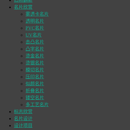
旧照翻新
名片欣赏
雾透卡名片
透明名片
PVC名片
UV名片
击凸名片
凸字名片
烫金名片
烫银名片
模切名片
压印名片
似颜名片
折叠名片
镂空名片
多工艺名片
标志欣赏
名片设计
设计项目