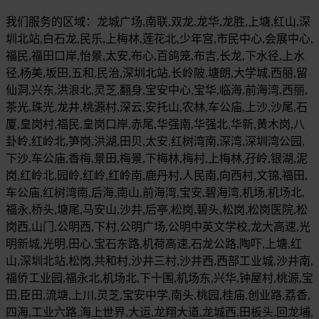
我们服务的区域：龙城广场,南联,双龙,龙华,龙胜,上塘,红山,深
圳北站,白石龙,民乐,上梅林,莲花北,少年宫,市民中心,会展中心,
福民,福田口岸,怡景,太安,布心,百鸽笼,布吉,长龙,下水径,上水
径,杨美,坂田,五和,民治,深圳北站,长岭陂,塘朗,大学城,西丽,留
仙洞,兴东,洪浪北,灵芝,翻身,宝安中心,宝华,临海,前海湾,西丽,
茶光,珠光,龙井,桃源村,深云,安托山,农林,车公庙,上沙,沙尾,石
厦,皇岗村,福民,皇岗口岸,赤尾,华强南,华强北,华新,黄木岗,八
卦岭,红岭北,笋岗,洪湖,田贝,太安,红树湾南,深湾,深圳湾公园,
下沙,车公庙,香梅,景田,梅景,下梅林,梅村,上梅林,孖岭,银湖,泥
岗,红岭北,园岭,红岭,红岭南,鹿丹村,人民南,向西村,文锦,福田,
车公庙,红树湾南,后海,南山,前海湾,宝安,碧海湾,机场,机场北,
福永,桥头,塘尾,马安山,沙井,后亭,松岗,碧头,松岗,松岗医院,松
岗西,山门,公明西,下村,公明广场,公明中英文学校,龙大高速,光
明新城,光明,田心,宝石东路,机荷高速,石龙公路,陶吓,上塘,红
山,深圳北站,松岗,共和村,沙井三村,沙井西,西部工业城,沙井南,
福侨工业园,福永北,机场北,下十围,机场东,兴华,钟屋村,桃源,宝
田,臣田,流塘,上川,灵芝,宝安中学,南头,桃园,桂庙,创业路,荔香,
四海,工业六路,海上世界,大运,龙翔大道,龙城西,田板头,回龙埔,