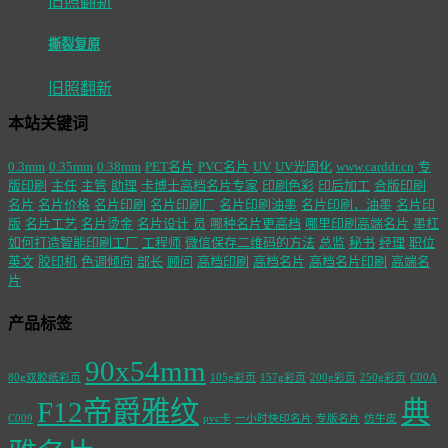
旧照翻新
撕裂复原
旧照翻新
本站关键词
0.3mm
0.35mm
0.38mm
PET名片
PVC名片
UV
UV光固化
www.carddr.cn
专
版印刷
主任
主管
助理
卡博士高档名片专家
印刷色彩
印后加工
合版印刷
名片
名片价格
名片印刷
名片印刷厂
名片印刷油墨
名片印刷，油墨
名片印
版
名片工艺
名片烫金
名片设计
员
哪种名片更高档
哪里印刷高端名片
墨杠
如何打造智能印刷工厂
工程师
微信保存二维码的方法
总监
秘书
经理
职位
英文
胶印机
色调倾向
部长
顾问
高档印刷
高档名片
高档名片印刷
高端名
片
产品标签
90x54mm
80g双胶纸彩页
105g彩页
157g彩页
200g彩页
250g彩页
C00A
F12帝爵雅纹
典
C009
pvc卡
一小时快印名片
专版名片
仿牛皮