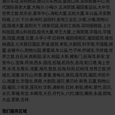
湖火车站,深圳西站,南山火车西站,皇岗口岸,深圳会展中心,现
代国际商务大厦,大梅沙,小梅沙,五洲宾馆,福田客运站,大中华,
世界之窗,欢乐谷,喜年中心,海松大厦,云松大厦,车公庙,天安数
码城,上沙,下沙,新洲村,益田村,金地工业区,沙尾,沙嘴,购物公
园,国通大厦,丽阳天下,绿景花园,深圳工商局,深圳国税局,上沙
科技园,南山科技园,投资大厦,帝王大厦,上海宾馆,华强北,华强
南,田面,岗厦,石夏,众孚小学,红树林,福田保税区,福田医院,维也
纳酒店,七天假日酒店,罗湖,国贸,老街,大剧院,科学馆,华强路,岗
厦,会展中心,购物公园,香蜜湖,车公庙,竹子林,侨城东,华侨城,世
界之窗,白石洲,高新园,深大,桃园,大新,鲤鱼门,前海湾,新安,宝
安中心,宝体,坪洲,西乡,固戍,后瑞,机场东,赤湾,蛇口港,海上世
界,水湾,东角头,湾厦,海月,登良,后海,科苑,红树湾,世界之窗,侨
城北,深康,安托山,侨香,香蜜,香梅北,景田,莲花西,福田,市民中
心,岗厦北,华强北,燕南,大剧院,湖贝,黄贝岭,新秀,石厦,购物公
园,福田,少年宫,莲花村,华新,通新岭,红岭,老街,晒布,翠竹,田贝,
水贝,草埔,布吉,木棉湾,大芬,丹竹头,六约,塘坑,横岗,永湖,荷坳,
大运,爱联,吉祥,
我们服务区域