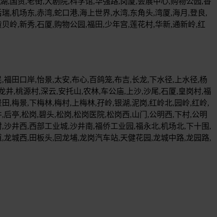
,国贸,老街,大剧院,科学馆,华强路,岗厦,会展中心,购物公园,香
瑞,机场东,赤湾,蛇口港,海上世界,水湾,东角头,湾厦,海月,登良,
黄贝岭,新秀,石厦,购物公园,福田,少年宫,莲花村,华新,通新岭,红
福田口岸,怡景,太安,布心,百鸽笼,布吉,长龙,下水径,上水径,杨
龙井,桃源村,深云,安托山,农林,车公庙,上沙,沙尾,石厦,皇岗村,福
田,梅景,下梅林,梅村,上梅林,孖岭,银湖,泥岗,红岭北,园岭,红岭,
,后亭,松岗,碧头,松岗,松岗医院,松岗西,山门,公明西,下村,公明
,沙井西,西部工业城,沙井南,福侨工业园,福永北,机场北,下十围,
道,龙城西,田板头,回龙埔,龙岗汽车站,天健花园,龙城中路,龙园路,