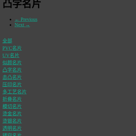
凸字名片
←
Previous
Next
→
全部
PVC名片
UV名片
似颜名片
凸字名片
击凸名片
压印名片
多工艺名片
折叠名片
模切名片
烫金名片
烫银名片
透明名片
镂空名片