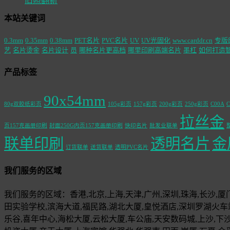
旧照翻新
本站关键词
0.3mm
0.35mm
0.38mm
PET名片
PVC名片
UV
UV光固化
www.carddr.cn
专版
艺
名片烫金
名片设计
员
哪种名片更高档
哪里印刷高端名片
墨杠
如何打造
产品标签
90x54mm
80g双胶纸彩页
105g彩页
157g彩页
200g彩页
250g彩页
C00A
C
拉丝金
页157克画册印刷
封面250G内页157克画册印刷
快印名片
批发业联单
联单印刷
透明名片
金
订货联单
送货联单
透明PVC名片
我们服务的区域
我们服务的区域：香港,北京,上海,天津,广州,深圳,珠海,长沙,厦门,
田实验学校,滨海大道,福民路,湖北大厦,皇悦酒店,深圳罗湖火车
乐谷,喜年中心,海松大厦,云松大厦,车公庙,天安数码城,上沙,下