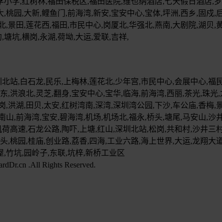
孚小学,红树林,福田保税区,福田医院,维也纳酒店,七天假日酒店,罗湖
,桃园,大新,鲤鱼门,前海湾,新安,宝安中心,宝体,坪洲,西乡,固戍,后
北,景田,莲花西,福田,市民中心,岗厦北,华强北,燕南,大剧院,湖贝,
,塘坑,横岗,永湖,荷坳,大运,爱联,吉祥,
北站,白石龙,民乐,上梅林,莲花北,少年宫,市民中心,会展中心,福民,
东,洪浪北,灵芝,翻身,宝安中心,宝华,临海,前海湾,西丽,茶光,珠光,
,洪湖,田贝,太安,红树湾南,深湾,深圳湾公园,下沙,车公庙,香梅,景
南山,前海湾,宝安,碧海湾,机场,机场北,福永,桥头,塘尾,马安山,沙井
荷高速,石龙公路,陶吓,上塘,红山,深圳北站,松岗,共和村,沙井三村
南头,桃园,桂庙,创业路,荔香,四海,工业六路,海上世界,大运,龙翔大
屋,竹坑,园岭子,东联,坑梓,新桥工业区
.All Rights Reserved.