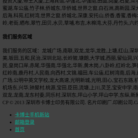
投资大厦,帝王大厦,上海宾馆,华强北,华强南,田面,岗厦,石夏,众
蜜湖,车公庙,竹子林,侨城东,华侨城,世界之窗,白石洲,高新园,深大
后海,科苑,红树湾,世界之窗,侨城北,深康,安托山,侨香,香蜜,香梅
岭,老街,晒布,翠竹,田贝,水贝,草埔,布吉,木棉湾,大芬,丹竹头,六约
我们服务区域
我们服务的区域：龙城广场,南联,双龙,龙华,龙胜,上塘,红山,深圳
美,坂田,五和,民治,深圳北站,长岭陂,塘朗,大学城,西丽,留仙洞,兴
民,皇岗口岸,赤尾,华强南,华强北,华新,黄木岗,八卦岭,红岭北,笋岗
红岭南,鹿丹村,人民南,向西村,文锦,福田,车公庙,红树湾南,后海,
广场,公明中英文学校,龙大高速,光明新城,光明,田心,宝石东路,机
机场东,兴华,钟屋村,桃源,宝田,臣田,流塘,上川,灵芝,宝安中学,
双龙,龙南,龙东村委,同乐村,深圳东,坪山小学,坪山中学,东纵,新
CP © 2013 深圳市卡博士印务有限公司. 名片印刷厂.印刷公司.CardDr.cn 
卡博士手机新站
邮箱登录
首页