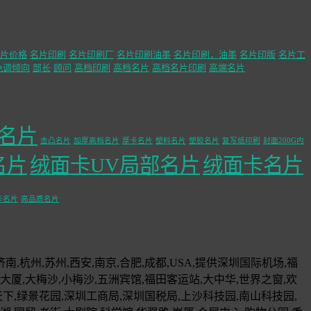
片价格
名片印刷
名片印刷厂
名片印刷油墨
名片印刷，油墨
名片印版
名片工
色调倾向
部长
顾问
高档印刷
高档名片
高档名片印刷
高端名片
名片
击凸名片
加厚高档名片
厚卡名片
塑料名片
塑胶名片
复写纸印刷
封面200G内
名片
绒面卡UV局部名片
绒面卡名片
卡名片
高品质名片
济南,杭州,苏州,西安,南京,合肥,成都,USA,提供深圳国际机场,福
厦,大梅沙,小梅沙,五洲宾馆,福田客运站,大中华,世界之窗,欢
天下,绿景花园,深圳工商局,深圳国税局,上沙科技园,南山科技园,