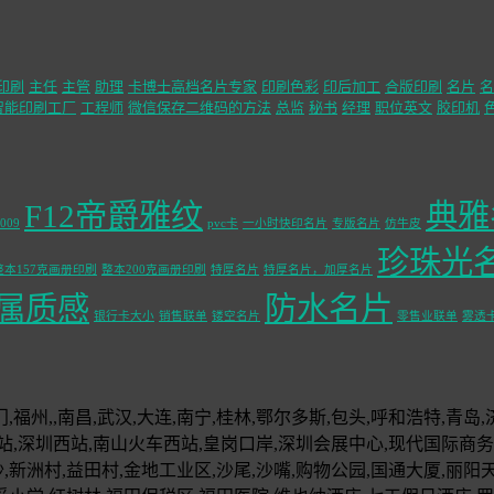
印刷
主任
主管
助理
卡博士高档名片专家
印刷色彩
印后加工
合版印刷
名片
名
智能印刷工厂
工程师
微信保存二维码的方法
总监
秘书
经理
职位英文
胶印机
F12帝爵雅纹
典雅
009
pvc卡
一小时快印名片
专版名片
仿牛皮
珍珠光
整本157克画册印刷
整本200克画册印刷
特厚名片
特厚名片，加厚名片
属质感
防水名片
银行卡大小
销售联单
镂空名片
零售业联单
雾透
福州,,南昌,武汉,大连,南宁,桂林,鄂尔多斯,包头,呼和浩特,青岛,
站,深圳西站,南山火车西站,皇岗口岸,深圳会展中心,现代国际商务大
沙,新洲村,益田村,金地工业区,沙尾,沙嘴,购物公园,国通大厦,丽阳