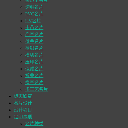
雾透卡名片
透明名片
PVC名片
UV名片
击凸名片
凸字名片
烫金名片
烫银名片
模切名片
压印名片
似颜名片
折叠名片
镂空名片
多工艺名片
标志欣赏
名片设计
设计项目
定印事项
名片种类