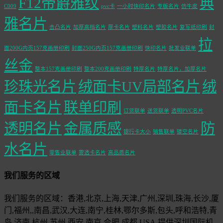
F12帝爵雅纹
典
C009
pvc卡
一小时快印名片
专版名片
仿牛皮
雅名片
击凸名片
加厚高档名片
厚卡名片
塑料名片
塑胶名片
复写纸印刷
封
拉
面200G内页157克画册印刷
封面250G内页157克画册印刷
快印名片
批发业联单
丝金
整本157克画册印刷
整本200克画册印刷
特厚名片
特厚名片，加厚名片
珍珠光名片
绒面卡UV局部名片
绒
面卡名片
联单印刷
订货联单
送货联单
透明PVC名片
透明名片
金属质感
防
银行卡大小
销售联单
镂空名片
水名片
零售业联单
雾透卡名片
高品质名片
我们服务的区域
我们服务的区域：香港,北京,上海,天津,广州,深圳,珠海,长沙,厦
门,福州,,南昌,武汉,大连,南宁,桂林,鄂尔多斯,包头,呼和浩特,青
岛,济南,杭州,苏州,西安,南京,合肥,成都,USA,提供深圳国际机