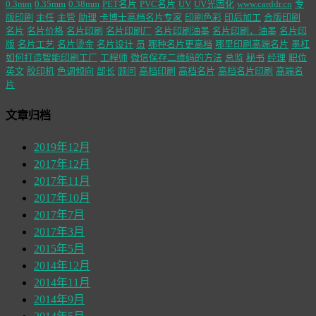
0.3mm
0.35mm
0.38mm
PET名片
PVC名片
UV
UV光固化
www.carddr.cn
专
版印刷
主任
主管
助理
卡博士高档名片专家
印刷色彩
印后加工
合版印刷
名片
名片价格
名片印刷
名片印刷厂
名片印刷油墨
名片印刷，油墨
名片印
版
名片工艺
名片烫金
名片设计
员
哪种名片更高档
哪里印刷高端名片
墨杠
如何打造智能印刷工厂
工程师
微信保存二维码的方法
总监
秘书
经理
职位
英文
胶印机
色调倾向
部长
顾问
高档印刷
高档名片
高档名片印刷
高端名
片
文章归档
2019年12月
2017年12月
2017年11月
2017年10月
2017年7月
2017年3月
2015年5月
2014年12月
2014年11月
2014年9月