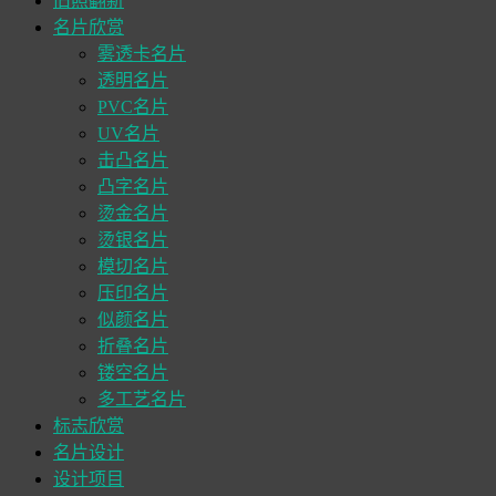
旧照翻新
名片欣赏
雾透卡名片
透明名片
PVC名片
UV名片
击凸名片
凸字名片
烫金名片
烫银名片
模切名片
压印名片
似颜名片
折叠名片
镂空名片
多工艺名片
标志欣赏
名片设计
设计项目