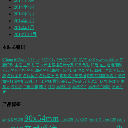
2014年5月
2014年4月
2014年3月
2014年2月
2014年1月
2013年12月
本站关键词
0.3mm
0.35mm
0.38mm
PET名片
PVC名片
UV
UV光固化
www.carddr.cn
专
版印刷
主任
主管
助理
卡博士高档名片专家
印刷色彩
印后加工
合版印刷
名片
名片价格
名片印刷
名片印刷厂
名片印刷油墨
名片印刷，油墨
名片印
版
名片工艺
名片烫金
名片设计
员
哪种名片更高档
哪里印刷高端名片
墨杠
如何打造智能印刷工厂
工程师
微信保存二维码的方法
总监
秘书
经理
职位
英文
胶印机
色调倾向
部长
顾问
高档印刷
高档名片
高档名片印刷
高端名
片
产品标签
90x54mm
80g双胶纸彩页
105g彩页
157g彩页
200g彩页
250g彩页
C00A