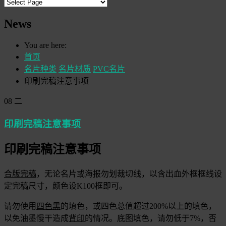
News
You are here:
首页
名片种类
名片材质
PVC名片
印刷完稿注意事项
08
二
印刷完稿注意事项
印刷完稿注意事项
合版完稿
，无论名片或海报勿划裁切线，以含出血外框框线设
定完稿尺寸，颜色设K100框即可。
请勿使用
四色黑
的填色，或四色总值超过200%以上的填色，
以免油墨慢干造成
背印
的情况。底图填色，请勿低于7%，否