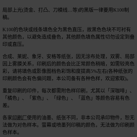
局部上光(烫金、打凸、刀模线…等)的黑版一律要用K100制
稿。
K100的色块或线条填色全为黑色直压，故黑色色块不可衬有
其他颜色，以避免造成叠色，其他颜色填色属性切勿设定到叠
印或直压。
合成、莱妮、象牙、安格等纸张，因无涂布处理，双雾、局部
因上雾膜关系，印刷后的颜色会比正常颜色稍暗，如需较亮色
彩，请将填色或影像图档色彩饱和度提高5%左右(各种纸张的
印刷颜色会有色偏问题，本公司备有各种色样，欢迎索取)。
重复印刷的印件，每次都需附色​​样印刷，尤其以「深咖啡」、
「橘色」、「紫色」、「绿色」、「蓝色」等颜色容易有色
差。
各家
印刷厂
使用的油墨、纸张不同，非本公司承印物件，恕无
法做为对色样本。萤幕或喷墨列印稿的颜色，无法做为印刷颜
色样本。