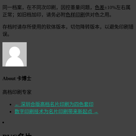
同一档案，在不同次印刷，因控墨量问题，
色差
±10%左右属
正常；如旧档加印，请务必附
色样印刷
供对色之用。
存档时请存所使用的软体​​版本，切勿降转版本，以避免印刷错
误。
About 卡博士
高档印刷专家
←
深圳合版高档名片印刷为四色套印
数字印刷技术为名片印刷带来新起点
→