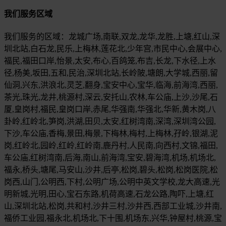
我们服务区域
我们服务的区域：龙城广场,南联,双龙,龙华,龙胜,上塘,红山,深
圳北站,白石龙,民乐,上梅林,莲花北,少年宫,市民中心,会展中心,
福民,福田口岸,怡景,太安,布心,百鸽笼,布吉,长龙,下水径,上水
径,杨美,坂田,五和,民治,深圳北站,长岭陂,塘朗,大学城,西丽,留
仙洞,兴东,洪浪北,灵芝,翻身,宝安中心,宝华,临海,前海湾,西丽,
茶光,珠光,龙井,桃源村,深云,安托山,农林,车公庙,上沙,沙尾,石
厦,皇岗村,福民,皇岗口岸,赤尾,华强南,华强北,华新,黄木岗,八
卦岭,红岭北,笋岗,洪湖,田贝,太安,红树湾南,深湾,深圳湾公园,
下沙,车公庙,香梅,景田,梅景,下梅林,梅村,上梅林,孖岭,银湖,泥
岗,红岭北,园岭,红岭,红岭南,鹿丹村,人民南,向西村,文锦,福田,
车公庙,红树湾南,后海,南山,前海湾,宝安,碧海湾,机场,机场北,
福永,桥头,塘尾,马安山,沙井,后亭,松岗,碧头,松岗,松岗医院,松
岗西,山门,公明西,下村,公明广场,公明中英文学校,龙大高速,光
明新城,光明,田心,宝石东路,机荷高速,石龙公路,陶吓,上塘,红
山,深圳北站,松岗,共和村,沙井三村,沙井西,西部工业城,沙井南,
福侨工业园,福永北,机场北,下十围,机场东,兴华,钟屋村,桃源,宝