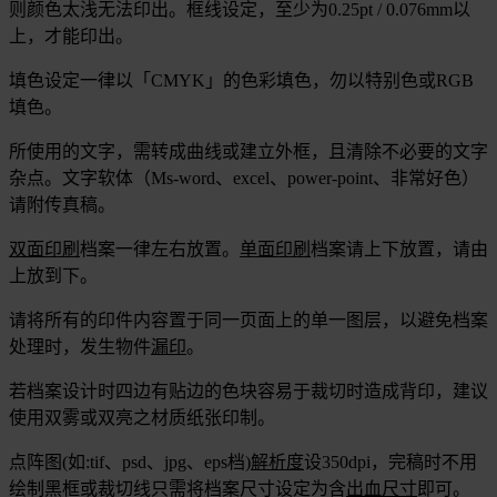
则颜色太浅无法印出。框线设定，至少为0.25pt / 0.076mm以
上，才能印出。
填色设定一律以「CMYK」的色彩填色，勿以特别色或RGB
填色。
所使用的文字，需转成曲线或建立外框，且清除不必要的文字
杂点。文字软体（Ms-word、excel、power-point、非常好色）
请附传真稿。
双面印刷
档案一律左右放置。
单面印刷
档案请上下放置，请由
上放到下。
请将所有的印件内容置于同一页面上的单一图层，以避免档案
处理时，发生物件
漏印
。
若档案设计时四边有贴边的​​色块容易于裁切时造成背印，建议
使用双雾或双亮之材质纸张印制。
点阵图(如:tif、psd、jpg、eps档)
解析度
设350dpi，完稿时不用
绘制黑框或裁切线只需将档案尺寸设定为含
出血尺寸
即可。