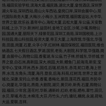
场,福田实验学校,滨海大道,福民路,湖北大厦,皇悦酒店,深圳罗
湖火车站,深圳西站,南山火车西站,皇岗口岸,深圳会展中心,现
代国际商务大厦,大梅沙,小梅沙,五洲宾馆,福田客运站,大中华,
世界之窗,欢乐谷,喜年中心,海松大厦,云松大厦,车公庙,天安数
码城,上沙,下沙,新洲村,益田村,金地工业区,沙尾,沙嘴,购物公
园,国通大厦,丽阳天下,绿景花园,深圳工商局,深圳国税局,上沙
科技园,南山科技园,投资大厦,帝王大厦,上海宾馆,华强北,华强
南,田面,岗厦,石夏,众孚小学,红树林,福田保税区,福田医院,维也
纳酒店,七天假日酒店,罗湖,国贸,老街,大剧院,科学馆,华强路,岗
厦,会展中心,购物公园,香蜜湖,车公庙,竹子林,侨城东,华侨城,世
界之窗,白石洲,高新园,深大,桃园,大新,鲤鱼门,前海湾,新安,宝
安中心,宝体,坪洲,西乡,固戍,后瑞,机场东,赤湾,蛇口港,海上世
界,水湾,东角头,湾厦,海月,登良,后海,科苑,红树湾,世界之窗,侨
城北,深康,安托山,侨香,香蜜,香梅北,景田,莲花西,福田,市民中
心,岗厦北,华强北,燕南,大剧院,湖贝,黄贝岭,新秀,石厦,购物公
园,福田,少年宫,莲花村,华新,通新岭,红岭,老街,晒布,翠竹,田贝,
水贝,草埔,布吉,木棉湾,大芬,丹竹头,六约,塘坑,横岗,永湖,荷坳,
大运,爱联,吉祥,