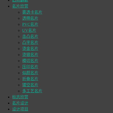
旧照翻新
名片欣赏
雾透卡名片
透明名片
PVC名片
UV名片
击凸名片
凸字名片
烫金名片
烫银名片
模切名片
压印名片
似颜名片
折叠名片
镂空名片
多工艺名片
标志欣赏
名片设计
设计项目