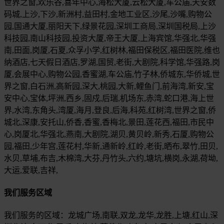
世界之窗,欢乐谷,喜年中心,海松大厦,云松大厦,车公庙,天安数
码城,上沙,下沙,新洲村,益田村,金地工业区,沙尾,沙嘴,购物公
园,国通大厦,丽阳天下,绿景花园,深圳工商局,深圳国税局,上沙
科技园,南山科技园,投资大厦,帝王大厦,上海宾馆,华强北,华强
南,田面,岗厦,石夏,众孚小学,红树林,福田保税区,福田医院,维也
纳酒店,七天假日酒店,罗湖,国贸,老街,大剧院,科学馆,华强路,岗
厦,会展中心,购物公园,香蜜湖,车公庙,竹子林,侨城东,华侨城,世
界之窗,白石洲,高新园,深大,桃园,大新,鲤鱼门,前海湾,新安,宝
安中心,宝体,坪洲,西乡,固戍,后瑞,机场东,赤湾,蛇口港,海上世
界,水湾,东角头,湾厦,海月,登良,后海,科苑,红树湾,世界之窗,侨
城北,深康,安托山,侨香,香蜜,香梅北,景田,莲花西,福田,市民中
心,岗厦北,华强北,燕南,大剧院,湖贝,黄贝岭,新秀,石厦,购物公
园,福田,少年宫,莲花村,华新,通新岭,红岭,老街,晒布,翠竹,田贝,
水贝,草埔,布吉,木棉湾,大芬,丹竹头,六约,塘坑,横岗,永湖,荷坳,
大运,爱联,吉祥,
我们服务区域
我们服务的区域：龙城广场,南联,双龙,龙华,龙胜,上塘,红山,深