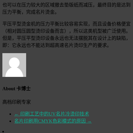
也可以在压力较大的区域撤去垫版纸而减压，最终目的是达到
压力平衡，完成名片烫金。
平压平型烫金机的压力平衡比较容易实现，而且设备价格便宜
（相对圆压圆型烫印设备而言），所以这类机型被广泛使用。
但是，平压平型烫印设备永远也无法摆脱其在设计上的缺陷，
即：它永远也不能达到超高速名片烫印生产的要求。
About 卡博士
高档印刷专家
←
印刷工艺中的UV名片冷烫印技术
名片印刷用CMYK色彩模式的原因
→