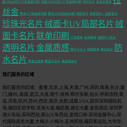
拉
面200G内页157克画册印刷
封面250G内页157克画册印刷
快印名片
批发业联单
丝金
整本157克画册印刷
整本200克画册印刷
特厚名片
特厚名片，加厚名片
珍珠光名片
绒面卡UV局部名片
绒
面卡名片
联单印刷
订货联单
送货联单
透明PVC名片
透明名片
金属质感
防
银行卡大小
销售联单
镂空名片
水名片
零售业联单
雾透卡名片
高品质名片
我们服务的区域
我们服务的区域：香港,北京,上海,天津,广州,深圳,珠海,长沙,厦
门,福州,,南昌,武汉,大连,南宁,桂林,鄂尔多斯,包头,呼和浩特,青
岛,济南,杭州,苏州,西安,南京,合肥,成都,USA,提供深圳国际机
场,福田实验学校,滨海大道,福民路,湖北大厦,皇悦酒店,深圳罗
湖火车站,深圳西站,南山火车西站,皇岗口岸,深圳会展中心,现
代国际商务大厦,大梅沙,小梅沙,五洲宾馆,福田客运站,大中华,