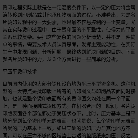
烫印过程实际上就是在一定温度条件下，以一定的压力将金属
箔转移到印刷品或其他承印物表面的过程。不难看出，力是名
片烫印过程中的一大要素，也是最不容易控制的一个变量。尤
其在实际烫印过程中，由于烫印面的不平整性，使得力的平衡
关系比较复杂。要把这些复杂的问题分析清楚，并不是一件简
单的事情，需要技术人员认真思考，发挥主观能动性，在实际
生产中发现问题，分析问题，最终达到解决问题的目的。下面
就名片烫印中的力，从３个方面进行一些简单的分析。
平压平烫印技术
目前国内使用的大部分烫印设备均为平压平型烫金机。这种机
型的一大特点是烫印版上所有的凸印图文与印刷品表面同时接
触，也就是整个烫印表面所有的烫印图文均处在同一个平面
上，是一种面接触式烫印方式。在机器合压的一瞬间，名片烫
印版表面各个部位都处于受压状态下，此时，压力基本上是平
均分配到每个烫印单元的表面，也就是说，每个烫印单元表面
所受的压力基本上一致。如果某处的烫印压力与其他地方不
同，可以在压力不够的区域垫上合适的垫版纸来加压；反之，