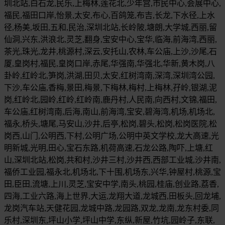
圳北站,白石龙,民乐,上梅林,莲花北,少年宫,市民中心,会展中心,
福民,福田口岸,怡景,太安,布心,百鸽笼,布吉,长龙,下水径,上水
径,杨美,坂田,五和,民治,深圳北站,长岭陂,塘朗,大学城,西丽,留
仙洞,兴东,洪浪北,灵芝,翻身,宝安中心,宝华,临海,前海湾,西丽,
茶光,珠光,龙井,桃源村,深云,安托山,农林,车公庙,上沙,沙尾,石
厦,皇岗村,福民,皇岗口岸,赤尾,华强南,华强北,华新,黄木岗,八
卦岭,红岭北,笋岗,洪湖,田贝,太安,红树湾南,深湾,深圳湾公园,
下沙,车公庙,香梅,景田,梅景,下梅林,梅村,上梅林,孖岭,银湖,泥
岗,红岭北,园岭,红岭,红岭南,鹿丹村,人民南,向西村,文锦,福田,
车公庙,红树湾南,后海,南山,前海湾,宝安,碧海湾,机场,机场北,
福永,桥头,塘尾,马安山,沙井,后亭,松岗,碧头,松岗,松岗医院,松
岗西,山门,公明西,下村,公明广场,公明中英文学校,龙大高速,光
明新城,光明,田心,宝石东路,机荷高速,石龙公路,陶吓,上塘,红
山,深圳北站,松岗,共和村,沙井三村,沙井西,西部工业城,沙井南,
福侨工业园,福永北,机场北,下十围,机场东,兴华,钟屋村,桃源,宝
田,臣田,流塘,上川,灵芝,宝安中学,南头,桃园,桂庙,创业路,荔香,
四海,工业六路,海上世界,大运,龙翔大道,龙城西,田板头,回龙埔,
龙岗汽车站,天健花园,龙城中路,龙园路,双龙,龙南,龙东村委,同
乐村,深圳东,坪山小学,坪山中学,东纵,新屋,竹坑,园岭子,东联,