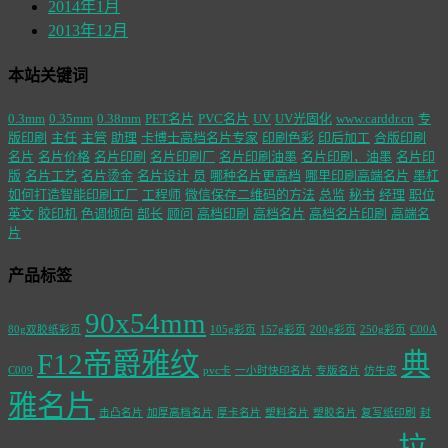
2014年1月
2013年12月
本站关键词
0.3mm
0.35mm
0.38mm
PET名片
PVC名片
UV
UV光固化
www.carddr.cn
专
版印刷
主任
主管
助理
卡博士高档名片专家
印刷色彩
印后加工
合版印刷
名片
名片价格
名片印刷
名片印刷厂
名片印刷油墨
名片印刷，油墨
名片印
版
名片工艺
名片烫金
名片设计
员
哪种名片更高档
哪里印刷高端名片
墨杠
如何打造智能印刷工厂
工程师
微信保存二维码的方法
总监
秘书
经理
职位
英文
胶印机
色调倾向
部长
顾问
高档印刷
高档名片
高档名片印刷
高端名
片
产品标签
90x54mm
80g双胶纸彩页
105g彩页
157g彩页
200g彩页
250g彩页
C00A
F12帝爵雅纹
典
C009
pvc卡
一小时快印名片
专版名片
仿牛皮
雅名片
击凸名片
加厚高档名片
厚卡名片
塑料名片
塑胶名片
复写纸印刷
封