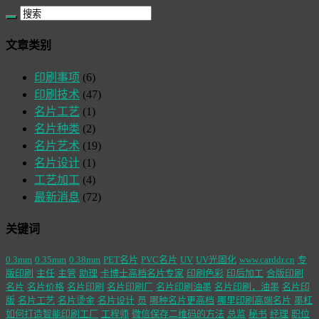
文章类别
印刷事项
(6)
印刷技术
(47)
名片工艺
(1)
名片种类
(2)
名片艺术
(19)
名片设计
(1)
工艺加工
(4)
最新消息
(72)
关键词
0.3mm
0.35mm
0.38mm
PET名片
PVC名片
UV
UV光固化
www.carddr.cn
专
版印刷
主任
主管
助理
卡博士高档名片专家
印刷色彩
印后加工
合版印刷
名片
名片价格
名片印刷
名片印刷厂
名片印刷油墨
名片印刷，油墨
名片印
版
名片工艺
名片烫金
名片设计
员
哪种名片更高档
哪里印刷高端名片
墨杠
如何打造智能印刷工厂
工程师
微信保存二维码的方法
总监
秘书
经理
职位