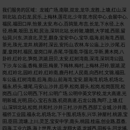
我们服务的区域：龙城广场,南联,双龙,龙华,龙胜,上塘,红山,深
圳北站,白石龙,民乐,上梅林,莲花北,少年宫,市民中心,会展中心,
福民,福田口岸,怡景,太安,布心,百鸽笼,布吉,长龙,下水径,上水
径,杨美,坂田,五和,民治,深圳北站,长岭陂,塘朗,大学城,西丽,留
仙洞,兴东,洪浪北,灵芝,翻身,宝安中心,宝华,临海,前海湾,西丽,
茶光,珠光,龙井,桃源村,深云,安托山,农林,车公庙,上沙,沙尾,石
厦,皇岗村,福民,皇岗口岸,赤尾,华强南,华强北,华新,黄木岗,八
卦岭,红岭北,笋岗,洪湖,田贝,太安,红树湾南,深湾,深圳湾公园,
下沙,车公庙,香梅,景田,梅景,下梅林,梅村,上梅林,孖岭,银湖,泥
岗,红岭北,园岭,红岭,红岭南,鹿丹村,人民南,向西村,文锦,福田,
车公庙,红树湾南,后海,南山,前海湾,宝安,碧海湾,机场,机场北,
福永,桥头,塘尾,马安山,沙井,后亭,松岗,碧头,松岗,松岗医院,松
岗西,山门,公明西,下村,公明广场,公明中英文学校,龙大高速,光
明新城,光明,田心,宝石东路,机荷高速,石龙公路,陶吓,上塘,红
山,深圳北站,松岗,共和村,沙井三村,沙井西,西部工业城,沙井南,
福侨工业园,福永北,机场北,下十围,机场东,兴华,钟屋村,桃源,宝
田,臣田,流塘,上川,灵芝,宝安中学,南头,桃园,桂庙,创业路,荔香,
四海,工业六路,海上世界,大运,龙翔大道,龙城西,田板头,回龙埔,