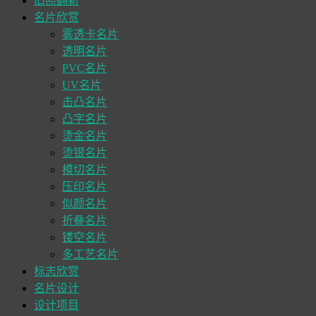
旧照翻新
名片欣赏
雾透卡名片
透明名片
PVC名片
UV名片
击凸名片
凸字名片
烫金名片
烫银名片
模切名片
压印名片
似颜名片
折叠名片
镂空名片
多工艺名片
标志欣赏
名片设计
设计项目