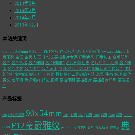
2014年3月
2014年2月
2014年1月
2013年12月
本站关键词
0.3mm
0.35mm
0.38mm
PET名片
PVC名片
UV
UV光固化
www.carddr.cn
专
版印刷
主任
主管
助理
卡博士高档名片专家
印刷色彩
印后加工
合版印刷
名片
名片价格
名片印刷
名片印刷厂
名片印刷油墨
名片印刷，油墨
名片印
版
名片工艺
名片烫金
名片设计
员
哪种名片更高档
哪里印刷高端名片
墨杠
如何打造智能印刷工厂
工程师
微信保存二维码的方法
总监
秘书
经理
职位
英文
胶印机
色调倾向
部长
顾问
高档印刷
高档名片
高档名片印刷
高端名
片
产品标签
90x54mm
80g双胶纸彩页
105g彩页
157g彩页
200g彩页
250g彩页
C00A
F12帝爵雅纹
典
C009
pvc卡
一小时快印名片
专版名片
仿牛皮