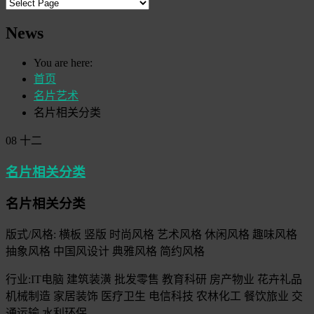
News
You are here:
首页
名片艺术
名片相关分类
08
十二
名片相关分类
名片相关分类
版式/风格: 横板 竖版 时尚风格 艺术风格 休闲风格 趣味风格
抽象风格 中国风设计 典雅风格 简约风格
行业:IT电脑 建筑装潢 批发零售 教育科研 房产物业 花卉礼品
机械制造 家居装饰 医疗卫生 电信科技 农林化工 餐饮旅业 交
通运输 水利环保