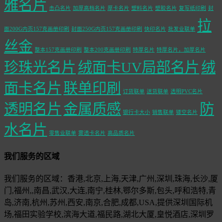
雅名片
击凸名片
加厚高档名片
厚卡名片
塑料名片
塑胶名片
复写纸印刷
封
拉
面200G内页157克画册印刷
封面250G内页157克画册印刷
快印名片
批发业联单
丝金
整本157克画册印刷
整本200克画册印刷
特厚名片
特厚名片，加厚名片
珍珠光名片
绒面卡UV局部名片
绒
面卡名片
联单印刷
订货联单
送货联单
透明PVC名片
透明名片
金属质感
防
银行卡大小
销售联单
镂空名片
水名片
零售业联单
雾透卡名片
高品质名片
我们服务的区域
我们服务的区域：香港,北京,上海,天津,广州,深圳,珠海,长沙,厦
门,福州,,南昌,武汉,大连,南宁,桂林,鄂尔多斯,包头,呼和浩特,青
岛,济南,杭州,苏州,西安,南京,合肥,成都,USA,提供深圳国际机
场,福田实验学校,滨海大道,福民路,湖北大厦,皇悦酒店,深圳罗