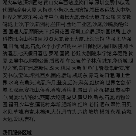
湖火车站,深圳西站,南山火车西站,皇岗口岸,深圳会展中心,现
代国际商务大厦,大梅沙,小梅沙,五洲宾馆,福田客运站,大中华,
世界之窗,欢乐谷,喜年中心,海松大厦,云松大厦,车公庙,天安数
码城,上沙,下沙,新洲村,益田村,金地工业区,沙尾,沙嘴,购物公
园,国通大厦,丽阳天下,绿景花园,深圳工商局,深圳国税局,上沙
科技园,南山科技园,投资大厦,帝王大厦,上海宾馆,华强北,华强
南,田面,岗厦,石夏,众孚小学,红树林,福田保税区,福田医院,维也
纳酒店,七天假日酒店,罗湖,国贸,老街,大剧院,科学馆,华强路,岗
厦,会展中心,购物公园,香蜜湖,车公庙,竹子林,侨城东,华侨城,世
界之窗,白石洲,高新园,深大,桃园,大新,鲤鱼门,前海湾,新安,宝
安中心,宝体,坪洲,西乡,固戍,后瑞,机场东,赤湾,蛇口港,海上世
界,水湾,东角头,湾厦,海月,登良,后海,科苑,红树湾,世界之窗,侨
城北,深康,安托山,侨香,香蜜,香梅北,景田,莲花西,福田,市民中
心,岗厦北,华强北,燕南,大剧院,湖贝,黄贝岭,新秀,石厦,购物公
园,福田,少年宫,莲花村,华新,通新岭,红岭,老街,晒布,翠竹,田贝,
水贝,草埔,布吉,木棉湾,大芬,丹竹头,六约,塘坑,横岗,永湖,荷坳,
大运,爱联,吉祥,
我们服务区域