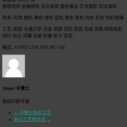
美容妆饰 金融保险 文化体育 服务事业 艺术摄影 司法律政
色系: 红色 橙色 黄色 绿色 蓝色 紫色 黑色 白色 灰色 色彩斑斓
工艺: 起鼓 水晶凸字 烫金 烫银 烫红 烫蓝 烫绿 烫黑 特殊色彩
烫印 击凸 浮雕 压痕 折叠 折卡 异型
格式: AI PSD CDR EPS JPG GIF
About 卡博士
高档印刷专家
←
卡博士名片工艺
击凸工艺的方式
→