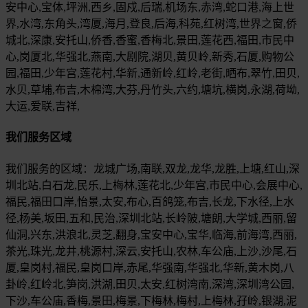
安中心,宝体,坪洲,西乡,固戍,后瑞,机场东,赤湾,蛇口港,海上世
界,水湾,东角头,湾厦,海月,登良,后海,科苑,红树湾,世界之窗,侨
城北,深康,安托山,侨香,香蜜,香梅北,景田,莲花西,福田,市民中
心,岗厦北,华强北,燕南,大剧院,湖贝,黄贝岭,新秀,石厦,购物公
园,福田,少年宫,莲花村,华新,通新岭,红岭,老街,晒布,翠竹,田贝,
水贝,草埔,布吉,木棉湾,大芬,丹竹头,六约,塘坑,横岗,永湖,荷坳,
大运,爱联,吉祥,
我们服务区域
我们服务的区域：龙城广场,南联,双龙,龙华,龙胜,上塘,红山,深
圳北站,白石龙,民乐,上梅林,莲花北,少年宫,市民中心,会展中心,
福民,福田口岸,怡景,太安,布心,百鸽笼,布吉,长龙,下水径,上水
径,杨美,坂田,五和,民治,深圳北站,长岭陂,塘朗,大学城,西丽,留
仙洞,兴东,洪浪北,灵芝,翻身,宝安中心,宝华,临海,前海湾,西丽,
茶光,珠光,龙井,桃源村,深云,安托山,农林,车公庙,上沙,沙尾,石
厦,皇岗村,福民,皇岗口岸,赤尾,华强南,华强北,华新,黄木岗,八
卦岭,红岭北,笋岗,洪湖,田贝,太安,红树湾南,深湾,深圳湾公园,
下沙,车公庙,香梅,景田,梅景,下梅林,梅村,上梅林,孖岭,银湖,泥