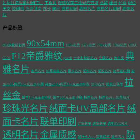
如何打造智能印刷工厂
工程师
微信保存二维码的方法
总监
秘书
经理
职位
英文
胶印机
色调倾向
部长
顾问
高档印刷
高档名片
高档名片印刷
高端名
片
产品标签
90x54mm
80g双胶纸彩页
105g彩页
157g彩页
200g彩页
250g彩页
C00A
F12帝爵雅纹
典
C009
pvc卡
一小时快印名片
专版名片
仿牛皮
雅名片
击凸名片
加厚高档名片
厚卡名片
塑料名片
塑胶名片
复写纸印刷
封
拉
面200G内页157克画册印刷
封面250G内页157克画册印刷
快印名片
批发业联单
丝金
整本157克画册印刷
整本200克画册印刷
特厚名片
特厚名片，加厚名片
珍珠光名片
绒面卡UV局部名片
绒
面卡名片
联单印刷
订货联单
送货联单
透明PVC名片
透明名片
金属质感
防
银行卡大小
销售联单
镂空名片