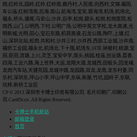
岗,红岭北,园岭,红岭,红岭南,鹿丹村,人民南,向西村,文锦,福田,
车公庙,红树湾南,后海,南山,前海湾,宝安,碧海湾,机场,机场北,
福永,桥头,塘尾,马安山,沙井,后亭,松岗,碧头,松岗,松岗医院,松
岗西,山门,公明西,下村,公明广场,公明中英文学校,龙大高速,光
明新城,光明,田心,宝石东路,机荷高速,石龙公路,陶吓,上塘,红
山,深圳北站,松岗,共和村,沙井三村,沙井西,西部工业城,沙井南,
福侨工业园,福永北,机场北,下十围,机场东,兴华,钟屋村,桃源,宝
田,臣田,流塘,上川,灵芝,宝安中学,南头,桃园,桂庙,创业路,荔香,
四海,工业六路,海上世界,大运,龙翔大道,龙城西,田板头,回龙埔,
龙岗汽车站,天健花园,龙城中路,龙园路,双龙,龙南,龙东村委,同
乐村,深圳东,坪山小学,坪山中学,东纵,新屋,竹坑,园岭子,东联,
坑梓,新桥工业区
CP © 2013 深圳市卡博士印务有限公司. 名片印刷厂.印刷公
司.CardDr.cn .All Rights Reserved.
卡博士手机新站
邮箱登录
首页