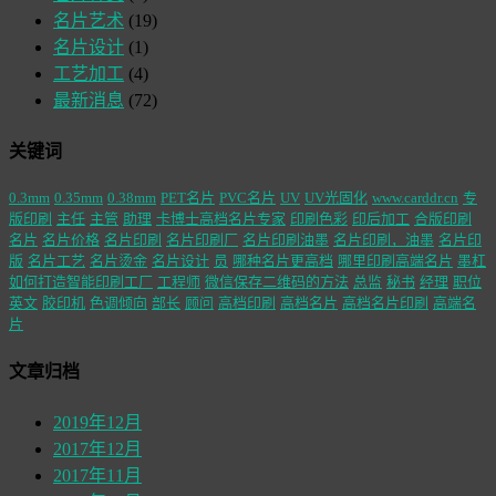
名片艺术
(19)
名片设计
(1)
工艺加工
(4)
最新消息
(72)
关键词
0.3mm
0.35mm
0.38mm
PET名片
PVC名片
UV
UV光固化
www.carddr.cn
专
版印刷
主任
主管
助理
卡博士高档名片专家
印刷色彩
印后加工
合版印刷
名片
名片价格
名片印刷
名片印刷厂
名片印刷油墨
名片印刷，油墨
名片印
版
名片工艺
名片烫金
名片设计
员
哪种名片更高档
哪里印刷高端名片
墨杠
如何打造智能印刷工厂
工程师
微信保存二维码的方法
总监
秘书
经理
职位
英文
胶印机
色调倾向
部长
顾问
高档印刷
高档名片
高档名片印刷
高端名
片
文章归档
2019年12月
2017年12月
2017年11月