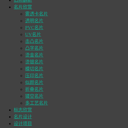
旧照翻新
名片欣赏
雾透卡名片
透明名片
PVC名片
UV名片
击凸名片
凸字名片
烫金名片
烫银名片
模切名片
压印名片
似颜名片
折叠名片
镂空名片
多工艺名片
标志欣赏
名片设计
设计项目