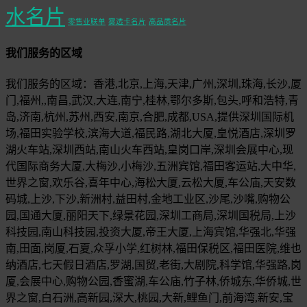
水名片
零售业联单
雾透卡名片
高品质名片
我们服务的区域
我们服务的区域：香港,北京,上海,天津,广州,深圳,珠海,长沙,厦
门,福州,,南昌,武汉,大连,南宁,桂林,鄂尔多斯,包头,呼和浩特,青
岛,济南,杭州,苏州,西安,南京,合肥,成都,USA,提供深圳国际机
场,福田实验学校,滨海大道,福民路,湖北大厦,皇悦酒店,深圳罗
湖火车站,深圳西站,南山火车西站,皇岗口岸,深圳会展中心,现
代国际商务大厦,大梅沙,小梅沙,五洲宾馆,福田客运站,大中华,
世界之窗,欢乐谷,喜年中心,海松大厦,云松大厦,车公庙,天安数
码城,上沙,下沙,新洲村,益田村,金地工业区,沙尾,沙嘴,购物公
园,国通大厦,丽阳天下,绿景花园,深圳工商局,深圳国税局,上沙
科技园,南山科技园,投资大厦,帝王大厦,上海宾馆,华强北,华强
南,田面,岗厦,石夏,众孚小学,红树林,福田保税区,福田医院,维也
纳酒店,七天假日酒店,罗湖,国贸,老街,大剧院,科学馆,华强路,岗
厦,会展中心,购物公园,香蜜湖,车公庙,竹子林,侨城东,华侨城,世
界之窗,白石洲,高新园,深大,桃园,大新,鲤鱼门,前海湾,新安,宝