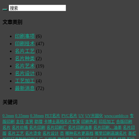
文章类别
印刷事项
(6)
印刷技术
(47)
名片工艺
(1)
名片种类
(2)
名片艺术
(19)
名片设计
(1)
工艺加工
(4)
最新消息
(72)
关键词
0.3mm
0.35mm
0.38mm
PET名片
PVC名片
UV
UV光固化
www.carddr.cn
专
版印刷
主任
主管
助理
卡博士高档名片专家
印刷色彩
印后加工
合版印刷
名片
名片价格
名片印刷
名片印刷厂
名片印刷油墨
名片印刷，油墨
名片印
版
名片工艺
名片烫金
名片设计
员
哪种名片更高档
哪里印刷高端名片
墨杠