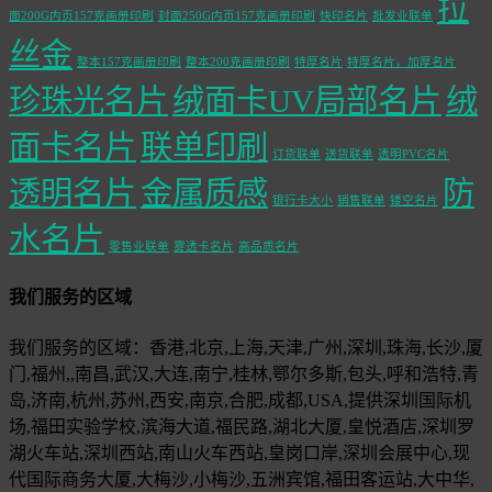
拉
面200G内页157克画册印刷
封面250G内页157克画册印刷
快印名片
批发业联单
丝金
整本157克画册印刷
整本200克画册印刷
特厚名片
特厚名片，加厚名片
珍珠光名片
绒面卡UV局部名片
绒
面卡名片
联单印刷
订货联单
送货联单
透明PVC名片
透明名片
金属质感
防
银行卡大小
销售联单
镂空名片
水名片
零售业联单
雾透卡名片
高品质名片
我们服务的区域
我们服务的区域：香港,北京,上海,天津,广州,深圳,珠海,长沙,厦
门,福州,,南昌,武汉,大连,南宁,桂林,鄂尔多斯,包头,呼和浩特,青
岛,济南,杭州,苏州,西安,南京,合肥,成都,USA,提供深圳国际机
场,福田实验学校,滨海大道,福民路,湖北大厦,皇悦酒店,深圳罗
湖火车站,深圳西站,南山火车西站,皇岗口岸,深圳会展中心,现
代国际商务大厦,大梅沙,小梅沙,五洲宾馆,福田客运站,大中华,