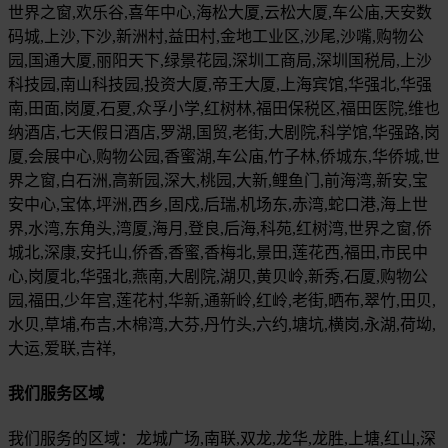
世界之窗,欢乐谷,喜年中心,海松大厦,云松大厦,车公庙,天安数
码城,上沙,下沙,新洲村,益田村,金地工业区,沙尾,沙嘴,购物公
园,国通大厦,丽阳天下,绿景花园,深圳工商局,深圳国税局,上沙
科技园,南山科技园,投资大厦,帝王大厦,上海宾馆,华强北,华强
南,田面,岗厦,石夏,众孚小学,红树林,福田保税区,福田医院,维也
纳酒店,七天假日酒店,罗湖,国贸,老街,大剧院,科学馆,华强路,岗
厦,会展中心,购物公园,香蜜湖,车公庙,竹子林,侨城东,华侨城,世
界之窗,白石洲,高新园,深大,桃园,大新,鲤鱼门,前海湾,新安,宝
安中心,宝体,坪洲,西乡,固戍,后瑞,机场东,赤湾,蛇口港,海上世
界,水湾,东角头,湾厦,海月,登良,后海,科苑,红树湾,世界之窗,侨
城北,深康,安托山,侨香,香蜜,香梅北,景田,莲花西,福田,市民中
心,岗厦北,华强北,燕南,大剧院,湖贝,黄贝岭,新秀,石厦,购物公
园,福田,少年宫,莲花村,华新,通新岭,红岭,老街,晒布,翠竹,田贝,
水贝,草埔,布吉,木棉湾,大芬,丹竹头,六约,塘坑,横岗,永湖,荷坳,
大运,爱联,吉祥,
我们服务区域
我们服务的区域：龙城广场,南联,双龙,龙华,龙胜,上塘,红山,深