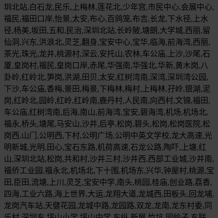
圳北站,白石龙,民乐,上梅林,莲花北,少年宫,市民中心,会展中心,
福民,福田口岸,怡景,太安,布心,百鸽笼,布吉,长龙,下水径,上水
径,杨美,坂田,五和,民治,深圳北站,长岭陂,塘朗,大学城,西丽,留
仙洞,兴东,洪浪北,灵芝,翻身,宝安中心,宝华,临海,前海湾,西丽,
茶光,珠光,龙井,桃源村,深云,安托山,农林,车公庙,上沙,沙尾,石
厦,皇岗村,福民,皇岗口岸,赤尾,华强南,华强北,华新,黄木岗,八
卦岭,红岭北,笋岗,洪湖,田贝,太安,红树湾南,深湾,深圳湾公园,
下沙,车公庙,香梅,景田,梅景,下梅林,梅村,上梅林,孖岭,银湖,泥
岗,红岭北,园岭,红岭,红岭南,鹿丹村,人民南,向西村,文锦,福田,
车公庙,红树湾南,后海,南山,前海湾,宝安,碧海湾,机场,机场北,
福永,桥头,塘尾,马安山,沙井,后亭,松岗,碧头,松岗,松岗医院,松
岗西,山门,公明西,下村,公明广场,公明中英文学校,龙大高速,光
明新城,光明,田心,宝石东路,机荷高速,石龙公路,陶吓,上塘,红
山,深圳北站,松岗,共和村,沙井三村,沙井西,西部工业城,沙井南,
福侨工业园,福永北,机场北,下十围,机场东,兴华,钟屋村,桃源,宝
田,臣田,流塘,上川,灵芝,宝安中学,南头,桃园,桂庙,创业路,荔香,
四海,工业六路,海上世界,大运,龙翔大道,龙城西,田板头,回龙埔,
龙岗汽车站,天健花园,龙城中路,龙园路,双龙,龙南,龙东村委,同
乐村,深圳东,坪山小学,坪山中学,东纵,新屋,竹坑,园岭子,东联,