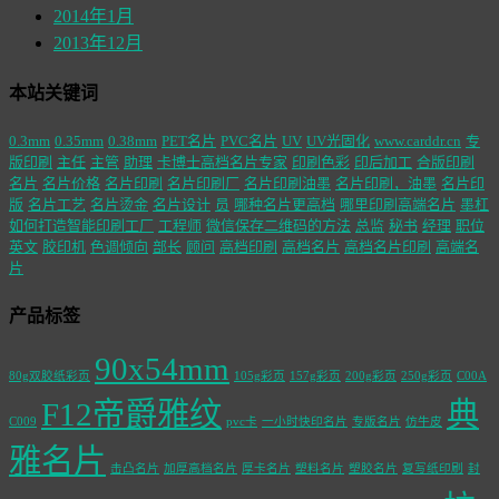
2014年1月
2013年12月
本站关键词
0.3mm
0.35mm
0.38mm
PET名片
PVC名片
UV
UV光固化
www.carddr.cn
专
版印刷
主任
主管
助理
卡博士高档名片专家
印刷色彩
印后加工
合版印刷
名片
名片价格
名片印刷
名片印刷厂
名片印刷油墨
名片印刷，油墨
名片印
版
名片工艺
名片烫金
名片设计
员
哪种名片更高档
哪里印刷高端名片
墨杠
如何打造智能印刷工厂
工程师
微信保存二维码的方法
总监
秘书
经理
职位
英文
胶印机
色调倾向
部长
顾问
高档印刷
高档名片
高档名片印刷
高端名
片
产品标签
90x54mm
80g双胶纸彩页
105g彩页
157g彩页
200g彩页
250g彩页
C00A
F12帝爵雅纹
典
C009
pvc卡
一小时快印名片
专版名片
仿牛皮
雅名片
击凸名片
加厚高档名片
厚卡名片
塑料名片
塑胶名片
复写纸印刷
封