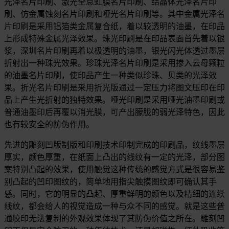
光泽名片印刷、激光全息虹膜名片印刷、结晶体光泽名片印
刷、仿金属蚀刻名片印刷和哑光名片印刷等。其中金属光泽名
片印刷是采用铝箔类金属复合纸，着以较透明的油墨，在印品
上形成特殊金属光泽效果。珠光印刷是在印品表面首先着以银
浆，深圳名片印刷再着以极透明的油墨，银光闪光体透过墨层
折射出一种珠光效果。珍珠光泽名片印刷是采用掺入云母颗粒
的油墨名片印刷，使印品产生一种类似珍珠、贝类的光泽效
果。折光名片印刷是采用折光版通过一定压力将图文压印在印
品上产生光折射的独特效果。哑光印刷是采用哑光油墨印刷或
普通油墨印后再覆以消光膜，可产出朦胧的弱光泽特色，因此
也有较安全的防伪作用。
先进的雕刻凹版制版和印刷技术印制完成的印刷品，纹线墨层
厚实，颜色厚重，在纸面上凸出的线纹有一定的光泽，部分图
案特别凸起的效果，使用触觉这种传统的感觉方式是很容易鉴
别凸起的凹印图纹的，简单地用指尖触摸图纹即可确认其手
感。同时，它的明显的凸起、厚重鲜明的颜色以及精细的连续
线纹，都会给人的视觉造成一种与众不同的感觉。就是这些普
通胶印无法复制的外观效果体现了其防伪价值之所在。雕刻凹