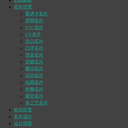
旧照翻新
名片欣赏
雾透卡名片
透明名片
PVC名片
UV名片
击凸名片
凸字名片
烫金名片
烫银名片
模切名片
压印名片
似颜名片
折叠名片
镂空名片
多工艺名片
标志欣赏
名片设计
设计项目