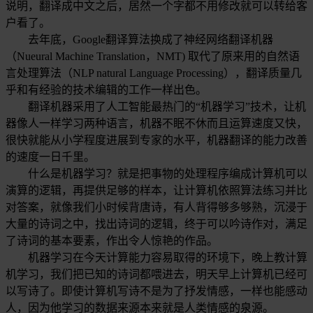
说明，翻译成中文之后，居然一个字都不用修改就可以转给客
户看了。
去年底，Google翻译算法换成了神经网络翻译机器
（Nueural Machine Translation，NMT) 取代了原来用的自然语
言处理算法（NLP natural Language Processing），翻译质量几
乎和有经验的技术编辑的工作一样出色。
翻译机器采用了人工智能最热门的“机器学习”技术，让机
器像人一样学习两种语言，机器不眠不休而且运算速度又快，
很快就能从小学程度进展到专家的水平，机器翻译的能力改善
的速度一日千里。
什么是机器学习？就是把事物的处理程序编成计算机可以
演算的逻辑，再提供足够的样本，让计算机依照算法练习并比
对答案，就像我们小时候背唐诗，有人背得够多够熟，沉浸于
大量的诗词之中，找出诗词的逻辑，终于可以吟诗作对，满足
了诗词的基本要素，作出令人惊艳的作品。
机器学习在今天计算能力容易取得的环境下，晚上教计算
机学习，我们把已知的诗词都喂进去，明天早上计算机已经可
以写诗了。即使计算机写诗不是为了抒发情感，一样也能感动
人，因为他学习的数据来源本来就是人类情感的泉源。