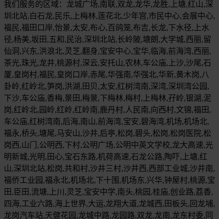
我们服务的区域：龙城广场,南联,双龙,龙华,龙胜,上塘,红山,深
圳北站,白石龙,民乐,上梅林,莲花北,少年宫,市民中心,会展中心,
福民,福田口岸,怡景,太安,布心,百鸽笼,布吉,长龙,下水径,上水
径,杨美,坂田,五和,民治,深圳北站,长岭陂,塘朗,大学城,西丽,留
仙洞,兴东,洪浪北,灵芝,翻身,宝安中心,宝华,临海,前海湾,西丽,
茶光,珠光,龙井,桃源村,深云,安托山,农林,车公庙,上沙,沙尾,石
厦,皇岗村,福民,皇岗口岸,赤尾,华强南,华强北,华新,黄木岗,八
卦岭,红岭北,笋岗,洪湖,田贝,太安,红树湾南,深湾,深圳湾公园,
下沙,车公庙,香梅,景田,梅景,下梅林,梅村,上梅林,孖岭,银湖,泥
岗,红岭北,园岭,红岭,红岭南,鹿丹村,人民南,向西村,文锦,福田,
车公庙,红树湾南,后海,南山,前海湾,宝安,碧海湾,机场,机场北,
福永,桥头,塘尾,马安山,沙井,后亭,松岗,碧头,松岗,松岗医院,松
岗西,山门,公明西,下村,公明广场,公明中英文学校,龙大高速,光
明新城,光明,田心,宝石东路,机荷高速,石龙公路,陶吓,上塘,红
山,深圳北站,松岗,共和村,沙井三村,沙井西,西部工业城,沙井南,
福侨工业园,福永北,机场北,下十围,机场东,兴华,钟屋村,桃源,宝
田,臣田,流塘,上川,灵芝,宝安中学,南头,桃园,桂庙,创业路,荔香,
四海,工业六路,海上世界,大运,龙翔大道,龙城西,田板头,回龙埔,
龙岗汽车站,天健花园,龙城中路,龙园路,双龙,龙南,龙东村委,同