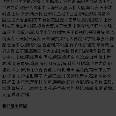
代国际商务大厦,大梅沙,小梅沙,五洲宾馆,福田客运站,大中华,
世界之窗,欢乐谷,喜年中心,海松大厦,云松大厦,车公庙,天安数
码城,上沙,下沙,新洲村,益田村,金地工业区,沙尾,沙嘴,购物公
园,国通大厦,丽阳天下,绿景花园,深圳工商局,深圳国税局,上沙
科技园,南山科技园,投资大厦,帝王大厦,上海宾馆,华强北,华强
南,田面,岗厦,石夏,众孚小学,红树林,福田保税区,福田医院,维也
纳酒店,七天假日酒店,罗湖,国贸,老街,大剧院,科学馆,华强路,岗
厦,会展中心,购物公园,香蜜湖,车公庙,竹子林,侨城东,华侨城,世
界之窗,白石洲,高新园,深大,桃园,大新,鲤鱼门,前海湾,新安,宝
安中心,宝体,坪洲,西乡,固戍,后瑞,机场东,赤湾,蛇口港,海上世
界,水湾,东角头,湾厦,海月,登良,后海,科苑,红树湾,世界之窗,侨
城北,深康,安托山,侨香,香蜜,香梅北,景田,莲花西,福田,市民中
心,岗厦北,华强北,燕南,大剧院,湖贝,黄贝岭,新秀,石厦,购物公
园,福田,少年宫,莲花村,华新,通新岭,红岭,老街,晒布,翠竹,田贝,
水贝,草埔,布吉,木棉湾,大芬,丹竹头,六约,塘坑,横岗,永湖,荷坳,
大运,爱联,吉祥,
我们服务区域