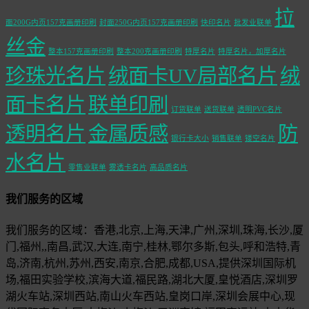
拉
面200G内页157克画册印刷
封面250G内页157克画册印刷
快印名片
批发业联单
丝金
整本157克画册印刷
整本200克画册印刷
特厚名片
特厚名片，加厚名片
珍珠光名片
绒面卡UV局部名片
绒
面卡名片
联单印刷
订货联单
送货联单
透明PVC名片
透明名片
金属质感
防
银行卡大小
销售联单
镂空名片
水名片
零售业联单
雾透卡名片
高品质名片
我们服务的区域
我们服务的区域：香港,北京,上海,天津,广州,深圳,珠海,长沙,厦
门,福州,,南昌,武汉,大连,南宁,桂林,鄂尔多斯,包头,呼和浩特,青
岛,济南,杭州,苏州,西安,南京,合肥,成都,USA,提供深圳国际机
场,福田实验学校,滨海大道,福民路,湖北大厦,皇悦酒店,深圳罗
湖火车站,深圳西站,南山火车西站,皇岗口岸,深圳会展中心,现