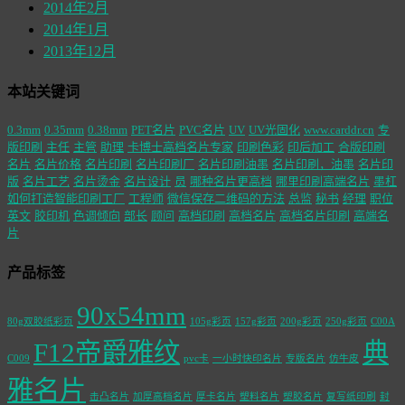
2014年2月
2014年1月
2013年12月
本站关键词
0.3mm
0.35mm
0.38mm
PET名片
PVC名片
UV
UV光固化
www.carddr.cn
专
版印刷
主任
主管
助理
卡博士高档名片专家
印刷色彩
印后加工
合版印刷
名片
名片价格
名片印刷
名片印刷厂
名片印刷油墨
名片印刷，油墨
名片印
版
名片工艺
名片烫金
名片设计
员
哪种名片更高档
哪里印刷高端名片
墨杠
如何打造智能印刷工厂
工程师
微信保存二维码的方法
总监
秘书
经理
职位
英文
胶印机
色调倾向
部长
顾问
高档印刷
高档名片
高档名片印刷
高端名
片
产品标签
90x54mm
80g双胶纸彩页
105g彩页
157g彩页
200g彩页
250g彩页
C00A
F12帝爵雅纹
典
C009
pvc卡
一小时快印名片
专版名片
仿牛皮
雅名片
击凸名片
加厚高档名片
厚卡名片
塑料名片
塑胶名片
复写纸印刷
封