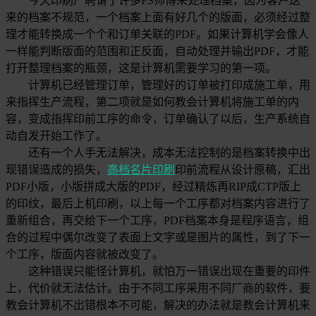
今天印刷厂聘请了许多PS师傅来处理档案，因为客户送
来的档案不规范，一个档案上面有好几个的版面，必须经过整
理才能转换成一个个和订单关联的PDF。如果计算机学会像人
一样能判断版面的范围和正反面，自动处理并输出PDF，才能
打开整理档案的瓶颈，这是计算机需要学习的第一项。
计算机已经管理订单，管理好的订单被打印成施工单，用
来指挥生产流程，第二项就是如何教会计算机将施工单的内
容，变成指挥印前工序的命令，订单确认了以后，生产系统自
动自发开始工作了。
还有一个人手无法解决，成本无法控制的是档案转换中出
现错误造成的损失，
高档名片印刷
印前流程从设计原稿，汇出
PDF小版，小版拼成大版的PDF，经过精炼再RIP成CTP版上
的印纹，最后上机印刷，以上每一个工序都对档案内容进行了
重新组合，再交给下一个工序，PDF档案本身是程序语言，组
合的过程中偶尔改变了表面上文字或是图片的属性，到了下一
个工序，版面内容就被改变了。
这种错误只能怪计算机，就怕万一错误出现在重要的印件
上，代价就无法估计。由于不同工序采用不同厂商的软件，要
教会计算机不出错根本不可能，解决的办法就是教会计算机来