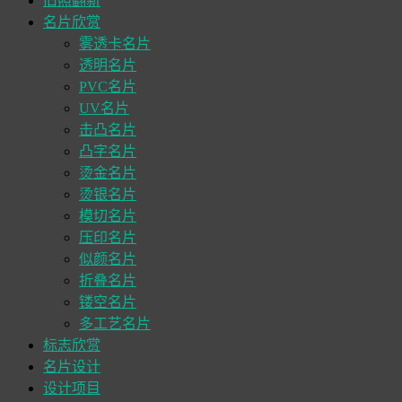
旧照翻新
名片欣赏
雾透卡名片
透明名片
PVC名片
UV名片
击凸名片
凸字名片
烫金名片
烫银名片
模切名片
压印名片
似颜名片
折叠名片
镂空名片
多工艺名片
标志欣赏
名片设计
设计项目