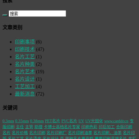
搜索
文章类别
印刷事项
(6)
印刷技术
(47)
名片工艺
(1)
名片种类
(2)
名片艺术
(19)
名片设计
(1)
工艺加工
(4)
最新消息
(72)
关键词
0.3mm
0.35mm
0.38mm
PET名片
PVC名片
UV
UV光固化
www.carddr.cn
专
版印刷
主任
主管
助理
卡博士高档名片专家
印刷色彩
印后加工
合版印刷
名片
名片价格
名片印刷
名片印刷厂
名片印刷油墨
名片印刷，油墨
名片印
版
名片工艺
名片烫金
名片设计
员
哪种名片更高档
哪里印刷高端名片
墨杠