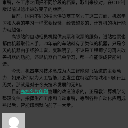
审稿，在工序之间把不同阶段的档案，取出来校对，在CTP制
版以前过滤出被改变了的版面。
目前，国内不同的技术供货商正努力于这三方面，机器学
习和人类的学习一样需要经验，经验越多的，计算机的执行能
力就越强。
高铁站的自动柜员机提供卖票和取票的服务，进站检票也
都由机器取代人手，20年前的车站就有了类似的机器，只是今
天的机器由于经验丰富，变聪明了，不论是工程师学习再去改
善机器的功能，还是机器自己会学习，都一样能促成智能制
造。
今天，机器学习技术念成为人工智能突飞猛进的主要动
力，如果我们以为人工智能只会发生在特定的领域和印刷行业
无关，那就是对于今天技术发展的无知。
目前
高档名片印刷
管理的改造追求的，正是教计算机学习
整理文件，指挥生产工序和自动审稿，等到各种自动化应用成
熟以后，智能印刷就向前了一大步。