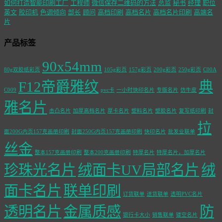
如何打造智能印刷工厂
工程师
微信保存二维码的方法
总监
秘书
经理
职位
英文
胶印机
色调倾向
部长
顾问
高档印刷
高档名片
高档名片印刷
高端名
片
产品标签
90x54mm
80g双胶纸彩页
105g彩页
157g彩页
200g彩页
250g彩页
C00A
F12帝爵雅纹
典
C009
pvc卡
一小时快印名片
专版名片
仿牛皮
雅名片
击凸名片
加厚高档名片
厚卡名片
塑料名片
塑胶名片
复写纸印刷
封
拉
面200G内页157克画册印刷
封面250G内页157克画册印刷
快印名片
批发业联单
丝金
整本157克画册印刷
整本200克画册印刷
特厚名片
特厚名片，加厚名片
珍珠光名片
绒面卡UV局部名片
绒
面卡名片
联单印刷
订货联单
送货联单
透明PVC名片
透明名片
金属质感
防
银行卡大小
销售联单
镂空名片