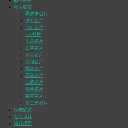
旧照翻新
名片欣赏
雾透卡名片
透明名片
PVC名片
UV名片
击凸名片
凸字名片
烫金名片
烫银名片
模切名片
压印名片
似颜名片
折叠名片
镂空名片
多工艺名片
标志欣赏
名片设计
设计项目