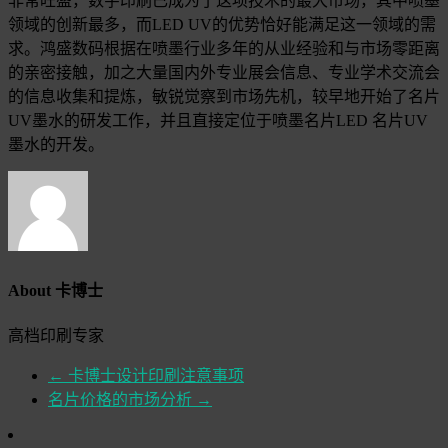
非常旺盛，数字印刷已成为了这项技术的最大市场，其中喷墨
领域的创新最多，而LED UV的优势恰好能满足这一领域的需
求。鸿盛数码根据在喷墨行业多年的从业经验和与市场零距离
的亲密接触，加之大量国内外专业展会信息、专业学术交流会
的信息收集和提炼，敏锐觉察到市场先机，较早地开始了名片
UV墨水的研发工作，并且直接定位于喷墨名片LED 名片UV
墨水的开发。
About 卡博士
高档印刷专家
←
卡博士设计印刷注意事项
名片价格的市场分析
→