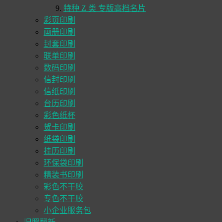
特种 Z 类 专版高档名片
彩页印刷
画册印刷
封套印刷
联单印刷
数码印刷
信封印刷
信纸印刷
台历印刷
彩色纸杯
贺卡印刷
纸袋印刷
挂历印刷
环保袋印刷
精装书印刷
彩色不干胶
专色不干胶
小企业服务包