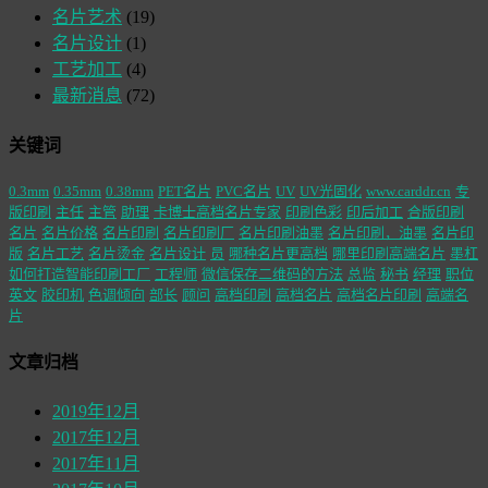
名片艺术
(19)
名片设计
(1)
工艺加工
(4)
最新消息
(72)
关键词
0.3mm
0.35mm
0.38mm
PET名片
PVC名片
UV
UV光固化
www.carddr.cn
专
版印刷
主任
主管
助理
卡博士高档名片专家
印刷色彩
印后加工
合版印刷
名片
名片价格
名片印刷
名片印刷厂
名片印刷油墨
名片印刷，油墨
名片印
版
名片工艺
名片烫金
名片设计
员
哪种名片更高档
哪里印刷高端名片
墨杠
如何打造智能印刷工厂
工程师
微信保存二维码的方法
总监
秘书
经理
职位
英文
胶印机
色调倾向
部长
顾问
高档印刷
高档名片
高档名片印刷
高端名
片
文章归档
2019年12月
2017年12月
2017年11月