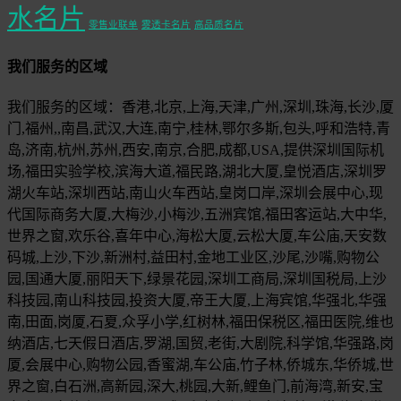
水名片
零售业联单
雾透卡名片
高品质名片
我们服务的区域
我们服务的区域：香港,北京,上海,天津,广州,深圳,珠海,长沙,厦
门,福州,,南昌,武汉,大连,南宁,桂林,鄂尔多斯,包头,呼和浩特,青
岛,济南,杭州,苏州,西安,南京,合肥,成都,USA,提供深圳国际机
场,福田实验学校,滨海大道,福民路,湖北大厦,皇悦酒店,深圳罗
湖火车站,深圳西站,南山火车西站,皇岗口岸,深圳会展中心,现
代国际商务大厦,大梅沙,小梅沙,五洲宾馆,福田客运站,大中华,
世界之窗,欢乐谷,喜年中心,海松大厦,云松大厦,车公庙,天安数
码城,上沙,下沙,新洲村,益田村,金地工业区,沙尾,沙嘴,购物公
园,国通大厦,丽阳天下,绿景花园,深圳工商局,深圳国税局,上沙
科技园,南山科技园,投资大厦,帝王大厦,上海宾馆,华强北,华强
南,田面,岗厦,石夏,众孚小学,红树林,福田保税区,福田医院,维也
纳酒店,七天假日酒店,罗湖,国贸,老街,大剧院,科学馆,华强路,岗
厦,会展中心,购物公园,香蜜湖,车公庙,竹子林,侨城东,华侨城,世
界之窗,白石洲,高新园,深大,桃园,大新,鲤鱼门,前海湾,新安,宝