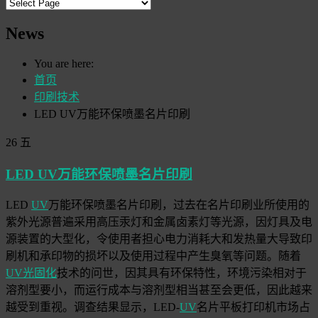
News
You are here:
首页
印刷技术
LED UV万能环保喷墨名片印刷
26
五
LED UV万能环保喷墨名片印刷
LED
UV
万能环保喷墨名片印刷，过去在名片印刷业所使用的
紫外光源普遍采用高压汞灯和金属卤素灯等光源，因灯具及电
源装置的大型化，令使用者担心电力消耗大和发热量大导致印
刷机和承印物的损坏以及使用过程中产生臭氧等问题。随着
UV光固化
技术的问世，因其具有环保特性，环境污染相对于
溶剂型要小，而运行成本与溶剂型相当甚至会更低，因此越来
越受到重视。调查结果显示，LED-
UV
名片平板打印机市场占