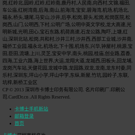
岗,红岭北,园岭,红岭,红岭南,鹿丹村,人民南,向西村,文锦,福田,
车公庙,红树湾南,后海,南山,前海湾,宝安,碧海湾,机场,机场北,
福永,桥头,塘尾,马安山,沙井,后亭,松岗,碧头,松岗,松岗医院,松
岗西,山门,公明西,下村,公明广场,公明中英文学校,龙大高速,光
明新城,光明,田心,宝石东路,机荷高速,石龙公路,陶吓,上塘,红
山,深圳北站,松岗,共和村,沙井三村,沙井西,西部工业城,沙井南,
福侨工业园,福永北,机场北,下十围,机场东,兴华,钟屋村,桃源,宝
田,臣田,流塘,上川,灵芝,宝安中学,南头,桃园,桂庙,创业路,荔香,
四海,工业六路,海上世界,大运,龙翔大道,龙城西,田板头,回龙埔,
龙岗汽车站,天健花园,龙城中路,龙园路,双龙,龙南,龙东村委,同
乐村,深圳东,坪山小学,坪山中学,东纵,新屋,竹坑,园岭子,东联,
坑梓,新桥工业区
CP © 2013 深圳市卡博士印务有限公司. 名片印刷厂.印刷公
司.CardDr.cn .All Rights Reserved.
卡博士手机新站
邮箱登录
首页