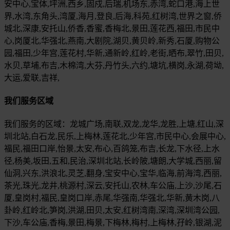
安中心,宝体,坪洲,西乡,固戍,后瑞,机场东,赤湾,蛇口港,海上世
界,水湾,东角头,湾厦,海月,登良,后海,科苑,红树湾,世界之窗,侨
城北,深康,安托山,侨香,香蜜,香梅北,景田,莲花西,福田,市民中
心,岗厦北,华强北,燕南,大剧院,湖贝,黄贝岭,新秀,石厦,购物公
园,福田,少年宫,莲花村,华新,通新岭,红岭,老街,晒布,翠竹,田贝,
水贝,草埔,布吉,木棉湾,大芬,丹竹头,六约,塘坑,横岗,永湖,荷坳,
大运,爱联,吉祥,
我们服务区域
我们服务的区域：龙城广场,南联,双龙,龙华,龙胜,上塘,红山,深
圳北站,白石龙,民乐,上梅林,莲花北,少年宫,市民中心,会展中心,
福民,福田口岸,怡景,太安,布心,百鸽笼,布吉,长龙,下水径,上水
径,杨美,坂田,五和,民治,深圳北站,长岭陂,塘朗,大学城,西丽,留
仙洞,兴东,洪浪北,灵芝,翻身,宝安中心,宝华,临海,前海湾,西丽,
茶光,珠光,龙井,桃源村,深云,安托山,农林,车公庙,上沙,沙尾,石
厦,皇岗村,福民,皇岗口岸,赤尾,华强南,华强北,华新,黄木岗,八
卦岭,红岭北,笋岗,洪湖,田贝,太安,红树湾南,深湾,深圳湾公园,
下沙,车公庙,香梅,景田,梅景,下梅林,梅村,上梅林,孖岭,银湖,泥