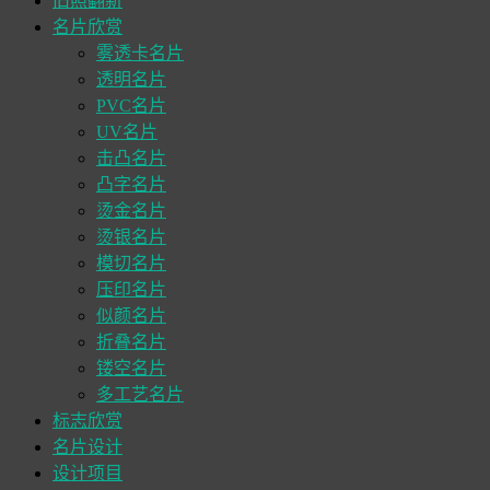
旧照翻新
名片欣赏
雾透卡名片
透明名片
PVC名片
UV名片
击凸名片
凸字名片
烫金名片
烫银名片
模切名片
压印名片
似颜名片
折叠名片
镂空名片
多工艺名片
标志欣赏
名片设计
设计项目