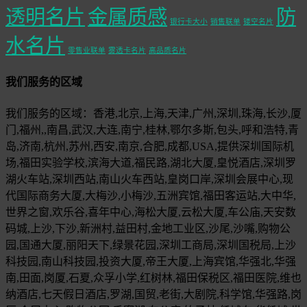
透明名片
金属质感
防
银行卡大小
销售联单
镂空名片
水名片
零售业联单
雾透卡名片
高品质名片
我们服务的区域
我们服务的区域：香港,北京,上海,天津,广州,深圳,珠海,长沙,厦
门,福州,,南昌,武汉,大连,南宁,桂林,鄂尔多斯,包头,呼和浩特,青
岛,济南,杭州,苏州,西安,南京,合肥,成都,USA,提供深圳国际机
场,福田实验学校,滨海大道,福民路,湖北大厦,皇悦酒店,深圳罗
湖火车站,深圳西站,南山火车西站,皇岗口岸,深圳会展中心,现
代国际商务大厦,大梅沙,小梅沙,五洲宾馆,福田客运站,大中华,
世界之窗,欢乐谷,喜年中心,海松大厦,云松大厦,车公庙,天安数
码城,上沙,下沙,新洲村,益田村,金地工业区,沙尾,沙嘴,购物公
园,国通大厦,丽阳天下,绿景花园,深圳工商局,深圳国税局,上沙
科技园,南山科技园,投资大厦,帝王大厦,上海宾馆,华强北,华强
南,田面,岗厦,石夏,众孚小学,红树林,福田保税区,福田医院,维也
纳酒店,七天假日酒店,罗湖,国贸,老街,大剧院,科学馆,华强路,岗