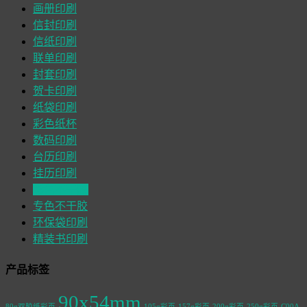
画册印刷
信封印刷
信纸印刷
联单印刷
封套印刷
贺卡印刷
纸袋印刷
彩色纸杯
数码印刷
台历印刷
挂历印刷
彩色不干胶
专色不干胶
环保袋印刷
精装书印刷
产品标签
90x54mm
80g双胶纸彩页
105g彩页
157g彩页
200g彩页
250g彩页
C00A