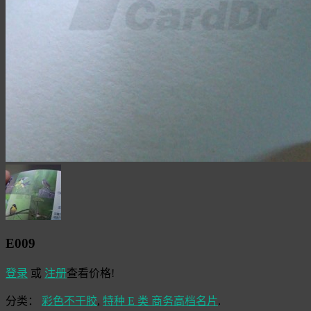
E009
登录
或
注册
查看价格!
分类：
彩色不干胶
,
特种 E 类 商务高档名片
.