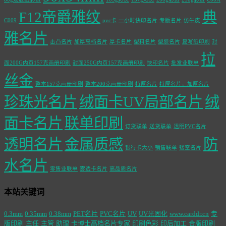
F12帝爵雅纹
典
C009
pvc卡
一小时快印名片
专版名片
仿牛皮
雅名片
击凸名片
加厚高档名片
厚卡名片
塑料名片
塑胶名片
复写纸印刷
封
拉
面200G内页157克画册印刷
封面250G内页157克画册印刷
快印名片
批发业联单
丝金
整本157克画册印刷
整本200克画册印刷
特厚名片
特厚名片，加厚名片
珍珠光名片
绒面卡UV局部名片
绒
面卡名片
联单印刷
订货联单
送货联单
透明PVC名片
透明名片
金属质感
防
银行卡大小
销售联单
镂空名片
水名片
零售业联单
雾透卡名片
高品质名片
本站关键词
0.3mm
0.35mm
0.38mm
PET名片
PVC名片
UV
UV光固化
www.carddr.cn
专
版印刷
主任
主管
助理
卡博士高档名片专家
印刷色彩
印后加工
合版印刷