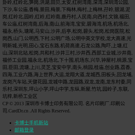
卦岭,红岭北,笋岗,洪湖,田贝,太安,红树湾南,深湾,深圳湾公园,
下沙,车公庙,香梅,景田,梅景,下梅林,梅村,上梅林,孖岭,银湖,泥
岗,红岭北,园岭,红岭,红岭南,鹿丹村,人民南,向西村,文锦,福田,
车公庙,红树湾南,后海,南山,前海湾,宝安,碧海湾,机场,机场北,
福永,桥头,塘尾,马安山,沙井,后亭,松岗,碧头,松岗,松岗医院,松
岗西,山门,公明西,下村,公明广场,公明中英文学校,龙大高速,光
明新城,光明,田心,宝石东路,机荷高速,石龙公路,陶吓,上塘,红
山,深圳北站,松岗,共和村,沙井三村,沙井西,西部工业城,沙井南,
福侨工业园,福永北,机场北,下十围,机场东,兴华,钟屋村,桃源,宝
田,臣田,流塘,上川,灵芝,宝安中学,南头,桃园,桂庙,创业路,荔香,
四海,工业六路,海上世界,大运,龙翔大道,龙城西,田板头,回龙埔,
龙岗汽车站,天健花园,龙城中路,龙园路,双龙,龙南,龙东村委,同
乐村,深圳东,坪山小学,坪山中学,东纵,新屋,竹坑,园岭子,东联,
坑梓,新桥工业区
CP © 2013 深圳市卡博士印务有限公司. 名片印刷厂.印刷公
司.CardDr.cn .All Rights Reserved.
卡博士手机新站
邮箱登录