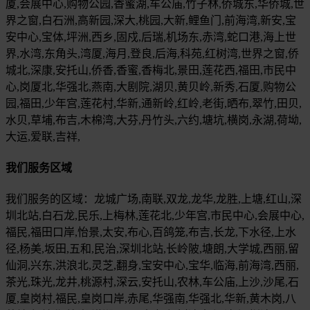
厦,会展中心,购物公园,香蜜湖,车公庙,竹子林,侨城东,华侨城,世
界之窗,白石洲,高新园,深大,桃园,大新,鲤鱼门,前海湾,新安,宝
安中心,宝体,坪洲,西乡,固戍,后瑞,机场东,赤湾,蛇口港,海上世
界,水湾,东角头,湾厦,海月,登良,后海,科苑,红树湾,世界之窗,侨
城北,深康,安托山,侨香,香蜜,香梅北,景田,莲花西,福田,市民中
心,岗厦北,华强北,燕南,大剧院,湖贝,黄贝岭,新秀,石厦,购物公
园,福田,少年宫,莲花村,华新,通新岭,红岭,老街,晒布,翠竹,田贝,
水贝,草埔,布吉,木棉湾,大芬,丹竹头,六约,塘坑,横岗,永湖,荷坳,
大运,爱联,吉祥,
我们服务区域
我们服务的区域：龙城广场,南联,双龙,龙华,龙胜,上塘,红山,深
圳北站,白石龙,民乐,上梅林,莲花北,少年宫,市民中心,会展中心,
福民,福田口岸,怡景,太安,布心,百鸽笼,布吉,长龙,下水径,上水
径,杨美,坂田,五和,民治,深圳北站,长岭陂,塘朗,大学城,西丽,留
仙洞,兴东,洪浪北,灵芝,翻身,宝安中心,宝华,临海,前海湾,西丽,
茶光,珠光,龙井,桃源村,深云,安托山,农林,车公庙,上沙,沙尾,石
厦,皇岗村,福民,皇岗口岸,赤尾,华强南,华强北,华新,黄木岗,八