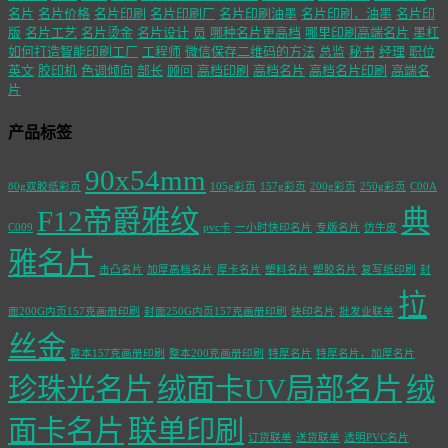
名片
名片价格
名片印刷
名片印刷厂
名片印刷油墨
名片印刷，油墨
名片印
版
名片工艺
名片烫金
名片设计
员
哪种名片更高档
哪里印刷高端名片
墨杠
如何打造智能印刷工厂
工程师
微信保存二维码的方法
总监
秘书
经理
职位
英文
胶印机
色调倾向
部长
顾问
高档印刷
高档名片
高档名片印刷
高端名
片
产品标签
90x54mm
80g双胶纸彩页
105g彩页
157g彩页
200g彩页
250g彩页
C00A
F12帝爵雅纹
典
C009
pvc卡
一小时快印名片
专版名片
仿牛皮
雅名片
击凸名片
加厚高档名片
厚卡名片
塑料名片
塑胶名片
复写纸印刷
封
拉
面200G内页157克画册印刷
封面250G内页157克画册印刷
快印名片
批发业联单
丝金
整本157克画册印刷
整本200克画册印刷
特厚名片
特厚名片，加厚名片
珍珠光名片
绒面卡UV局部名片
绒
面卡名片
联单印刷
订货联单
送货联单
透明PVC名片