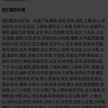
我们服务区域
我们服务的区域：龙城广场,南联,双龙,龙华,龙胜,上塘,红山,深
圳北站,白石龙,民乐,上梅林,莲花北,少年宫,市民中心,会展中心,
福民,福田口岸,怡景,太安,布心,百鸽笼,布吉,长龙,下水径,上水
径,杨美,坂田,五和,民治,深圳北站,长岭陂,塘朗,大学城,西丽,留
仙洞,兴东,洪浪北,灵芝,翻身,宝安中心,宝华,临海,前海湾,西丽,
茶光,珠光,龙井,桃源村,深云,安托山,农林,车公庙,上沙,沙尾,石
厦,皇岗村,福民,皇岗口岸,赤尾,华强南,华强北,华新,黄木岗,八
卦岭,红岭北,笋岗,洪湖,田贝,太安,红树湾南,深湾,深圳湾公园,
下沙,车公庙,香梅,景田,梅景,下梅林,梅村,上梅林,孖岭,银湖,泥
岗,红岭北,园岭,红岭,红岭南,鹿丹村,人民南,向西村,文锦,福田,
车公庙,红树湾南,后海,南山,前海湾,宝安,碧海湾,机场,机场北,
福永,桥头,塘尾,马安山,沙井,后亭,松岗,碧头,松岗,松岗医院,松
岗西,山门,公明西,下村,公明广场,公明中英文学校,龙大高速,光
明新城,光明,田心,宝石东路,机荷高速,石龙公路,陶吓,上塘,红
山,深圳北站,松岗,共和村,沙井三村,沙井西,西部工业城,沙井南,
福侨工业园,福永北,机场北,下十围,机场东,兴华,钟屋村,桃源,宝