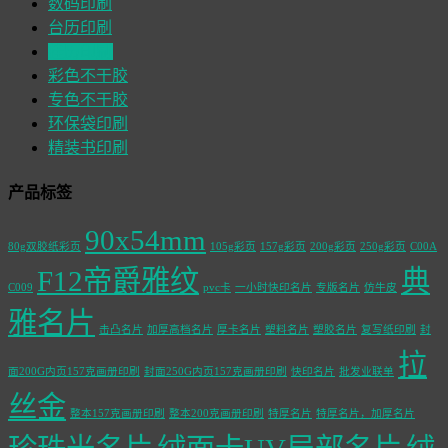
数码印刷
台历印刷
挂历印刷
彩色不干胶
专色不干胶
环保袋印刷
精装书印刷
产品标签
90x54mm
80g双胶纸彩页
105g彩页
157g彩页
200g彩页
250g彩页
C00A
F12帝爵雅纹
典
C009
pvc卡
一小时快印名片
专版名片
仿牛皮
雅名片
击凸名片
加厚高档名片
厚卡名片
塑料名片
塑胶名片
复写纸印刷
封
拉
面200G内页157克画册印刷
封面250G内页157克画册印刷
快印名片
批发业联单
丝金
整本157克画册印刷
整本200克画册印刷
特厚名片
特厚名片，加厚名片