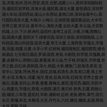
岛,济南,杭州,苏州,西安,南京,合肥,成都,USA,提供深圳国际机
场,福田实验学校,滨海大道,福民路,湖北大厦,皇悦酒店,深圳罗
湖火车站,深圳西站,南山火车西站,皇岗口岸,深圳会展中心,现
代国际商务大厦,大梅沙,小梅沙,五洲宾馆,福田客运站,大中华,
世界之窗,欢乐谷,喜年中心,海松大厦,云松大厦,车公庙,天安数
码城,上沙,下沙,新洲村,益田村,金地工业区,沙尾,沙嘴,购物公
园,国通大厦,丽阳天下,绿景花园,深圳工商局,深圳国税局,上沙
科技园,南山科技园,投资大厦,帝王大厦,上海宾馆,华强北,华强
南,田面,岗厦,石夏,众孚小学,红树林,福田保税区,福田医院,维也
纳酒店,七天假日酒店,罗湖,国贸,老街,大剧院,科学馆,华强路,岗
厦,会展中心,购物公园,香蜜湖,车公庙,竹子林,侨城东,华侨城,世
界之窗,白石洲,高新园,深大,桃园,大新,鲤鱼门,前海湾,新安,宝
安中心,宝体,坪洲,西乡,固戍,后瑞,机场东,赤湾,蛇口港,海上世
界,水湾,东角头,湾厦,海月,登良,后海,科苑,红树湾,世界之窗,侨
城北,深康,安托山,侨香,香蜜,香梅北,景田,莲花西,福田,市民中
心,岗厦北,华强北,燕南,大剧院,湖贝,黄贝岭,新秀,石厦,购物公
园,福田,少年宫,莲花村,华新,通新岭,红岭,老街,晒布,翠竹,田贝,
水贝,草埔,布吉,木棉湾,大芬,丹竹头,六约,塘坑,横岗,永湖,荷坳,
大运,爱联,吉祥,