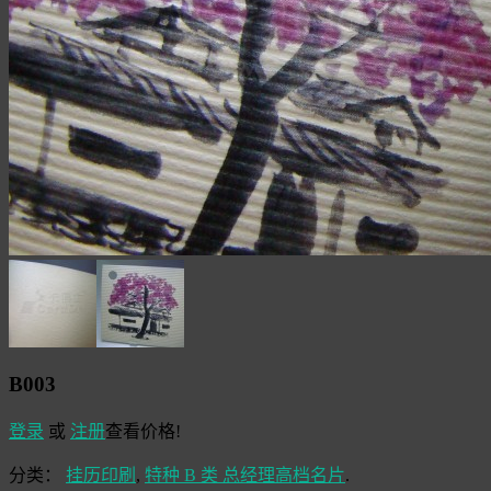
B003
登录
或
注册
查看价格!
分类：
挂历印刷
,
特种 B 类 总经理高档名片
.