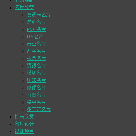
旧照翻新
名片欣赏
雾透卡名片
透明名片
PVC名片
UV名片
击凸名片
凸字名片
烫金名片
烫银名片
模切名片
压印名片
似颜名片
折叠名片
镂空名片
多工艺名片
标志欣赏
名片设计
设计项目