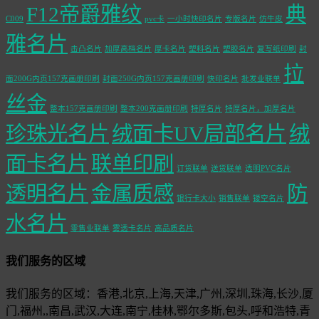
F12帝爵雅纹
典
C009
pvc卡
一小时快印名片
专版名片
仿牛皮
雅名片
击凸名片
加厚高档名片
厚卡名片
塑料名片
塑胶名片
复写纸印刷
封
拉
面200G内页157克画册印刷
封面250G内页157克画册印刷
快印名片
批发业联单
丝金
整本157克画册印刷
整本200克画册印刷
特厚名片
特厚名片，加厚名片
珍珠光名片
绒面卡UV局部名片
绒
面卡名片
联单印刷
订货联单
送货联单
透明PVC名片
透明名片
金属质感
防
银行卡大小
销售联单
镂空名片
水名片
零售业联单
雾透卡名片
高品质名片
我们服务的区域
我们服务的区域：香港,北京,上海,天津,广州,深圳,珠海,长沙,厦
门,福州,,南昌,武汉,大连,南宁,桂林,鄂尔多斯,包头,呼和浩特,青