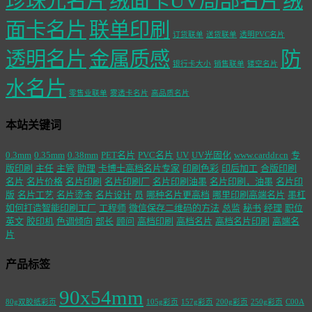
珍珠光名片
绒面卡UV局部名片
绒
面卡名片
联单印刷
订货联单
送货联单
透明PVC名片
透明名片
金属质感
防
银行卡大小
销售联单
镂空名片
水名片
零售业联单
雾透卡名片
高品质名片
本站关键词
0.3mm
0.35mm
0.38mm
PET名片
PVC名片
UV
UV光固化
www.carddr.cn
专
版印刷
主任
主管
助理
卡博士高档名片专家
印刷色彩
印后加工
合版印刷
名片
名片价格
名片印刷
名片印刷厂
名片印刷油墨
名片印刷，油墨
名片印
版
名片工艺
名片烫金
名片设计
员
哪种名片更高档
哪里印刷高端名片
墨杠
如何打造智能印刷工厂
工程师
微信保存二维码的方法
总监
秘书
经理
职位
英文
胶印机
色调倾向
部长
顾问
高档印刷
高档名片
高档名片印刷
高端名
片
产品标签
90x54mm
80g双胶纸彩页
105g彩页
157g彩页
200g彩页
250g彩页
C00A