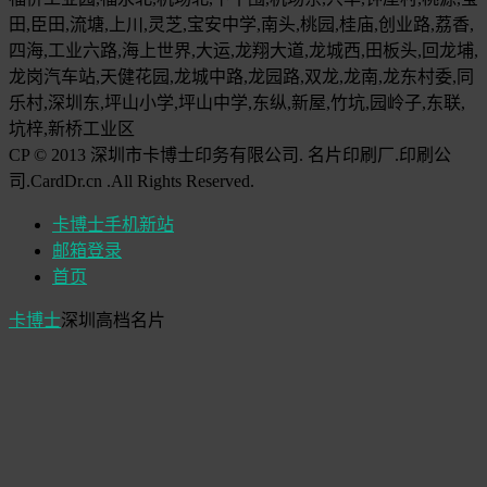
田,臣田,流塘,上川,灵芝,宝安中学,南头,桃园,桂庙,创业路,荔香,
四海,工业六路,海上世界,大运,龙翔大道,龙城西,田板头,回龙埔,
龙岗汽车站,天健花园,龙城中路,龙园路,双龙,龙南,龙东村委,同
乐村,深圳东,坪山小学,坪山中学,东纵,新屋,竹坑,园岭子,东联,
坑梓,新桥工业区
CP © 2013 深圳市卡博士印务有限公司. 名片印刷厂.印刷公
司.CardDr.cn .All Rights Reserved.
卡博士手机新站
邮箱登录
首页
卡博士
深圳高档名片