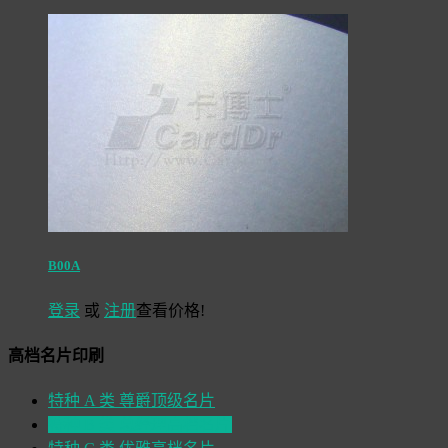
B00A
登录
或
注册
查看价格!
高档名片印刷
特种 A 类 尊爵顶级名片
特种 B 类 总经理高档名片