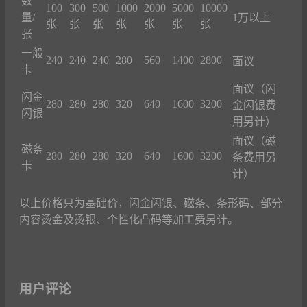
数
100
300
500
1000
2000
5000
10000
量/
1万以上
张
张
张
张
张
张
张
张
一般
240
240
240
280
560
1400
2800
面议
卡
面议（闪
闪金
280
280
280
320
640
1600
3200
金闪银费
闪银
用另计）
面议（磁
磁条
280
280
280
320
640
1600
3200
条费用另
卡
计）
以上价格只为基础价，闪金闪银、磁条、条形码、部分
内容烫金及烫银、个性化凸码等加工费另计。
用户评论