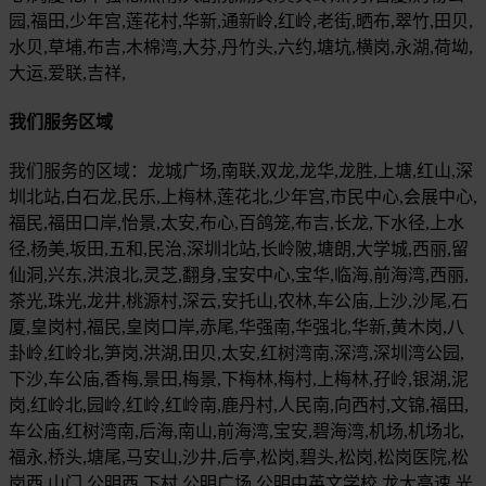
园,福田,少年宫,莲花村,华新,通新岭,红岭,老街,晒布,翠竹,田贝,
水贝,草埔,布吉,木棉湾,大芬,丹竹头,六约,塘坑,横岗,永湖,荷坳,
大运,爱联,吉祥,
我们服务区域
我们服务的区域：龙城广场,南联,双龙,龙华,龙胜,上塘,红山,深
圳北站,白石龙,民乐,上梅林,莲花北,少年宫,市民中心,会展中心,
福民,福田口岸,怡景,太安,布心,百鸽笼,布吉,长龙,下水径,上水
径,杨美,坂田,五和,民治,深圳北站,长岭陂,塘朗,大学城,西丽,留
仙洞,兴东,洪浪北,灵芝,翻身,宝安中心,宝华,临海,前海湾,西丽,
茶光,珠光,龙井,桃源村,深云,安托山,农林,车公庙,上沙,沙尾,石
厦,皇岗村,福民,皇岗口岸,赤尾,华强南,华强北,华新,黄木岗,八
卦岭,红岭北,笋岗,洪湖,田贝,太安,红树湾南,深湾,深圳湾公园,
下沙,车公庙,香梅,景田,梅景,下梅林,梅村,上梅林,孖岭,银湖,泥
岗,红岭北,园岭,红岭,红岭南,鹿丹村,人民南,向西村,文锦,福田,
车公庙,红树湾南,后海,南山,前海湾,宝安,碧海湾,机场,机场北,
福永,桥头,塘尾,马安山,沙井,后亭,松岗,碧头,松岗,松岗医院,松
岗西,山门,公明西,下村,公明广场,公明中英文学校,龙大高速,光