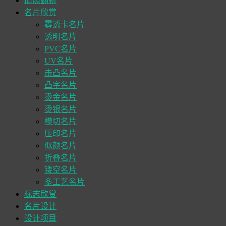
旧照翻新
名片欣赏
雾透卡名片
透明名片
PVC名片
UV名片
击凸名片
凸字名片
烫金名片
烫银名片
模切名片
压印名片
似颜名片
折叠名片
镂空名片
多工艺名片
标志欣赏
名片设计
设计项目