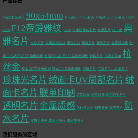
产品标签
90x54mm
80g双胶纸彩页
105g彩页
157g彩页
200g彩页
250g彩页
C00A
F12帝爵雅纹
典
C009
pvc卡
一小时快印名片
专版名片
仿牛皮
雅名片
击凸名片
加厚高档名片
厚卡名片
塑料名片
塑胶名片
复写纸印刷
封
拉
面200G内页157克画册印刷
封面250G内页157克画册印刷
快印名片
批发业联单
丝金
整本157克画册印刷
整本200克画册印刷
特厚名片
特厚名片，加厚名片
珍珠光名片
绒面卡UV局部名片
绒
面卡名片
联单印刷
订货联单
送货联单
透明PVC名片
透明名片
金属质感
防
银行卡大小
销售联单
镂空名片
水名片
零售业联单
雾透卡名片
高品质名片
我们服务的区域