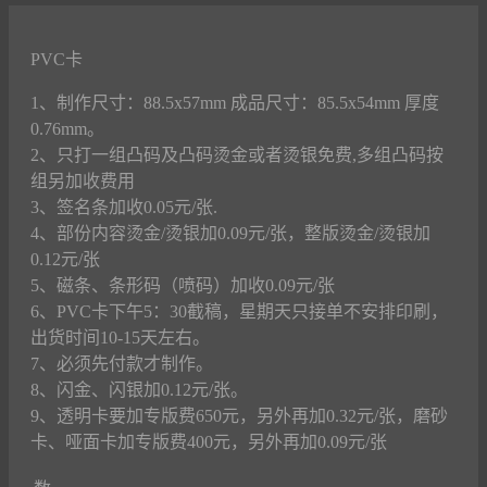
PVC卡
1、制作尺寸：88.5x57mm 成品尺寸：85.5x54mm 厚度
0.76mm。
2、只打一组凸码及凸码烫金或者烫银免费,多组凸码按
组另加收费用
3、签名条加收0.05元/张.
4、部份内容烫金/烫银加0.09元/张，整版烫金/烫银加
0.12元/张
5、磁条、条形码（喷码）加收0.09元/张
6、PVC卡下午5：30截稿，星期天只接单不安排印刷，
出货时间10-15天左右。
7、必须先付款才制作。
8、闪金、闪银加0.12元/张。
9、透明卡要加专版费650元，另外再加0.32元/张，磨砂
卡、哑面卡加专版费400元，另外再加0.09元/张