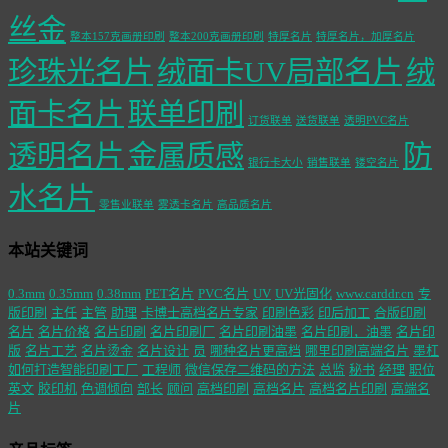
丝金
整本157克画册印刷
整本200克画册印刷
特厚名片
特厚名片，加厚名片
珍珠光名片
绒面卡UV局部名片
绒
面卡名片
联单印刷
订货联单
送货联单
透明PVC名片
透明名片
金属质感
防
银行卡大小
销售联单
镂空名片
水名片
零售业联单
雾透卡名片
高品质名片
本站关键词
0.3mm
0.35mm
0.38mm
PET名片
PVC名片
UV
UV光固化
www.carddr.cn
专
版印刷
主任
主管
助理
卡博士高档名片专家
印刷色彩
印后加工
合版印刷
名片
名片价格
名片印刷
名片印刷厂
名片印刷油墨
名片印刷，油墨
名片印
版
名片工艺
名片烫金
名片设计
员
哪种名片更高档
哪里印刷高端名片
墨杠
如何打造智能印刷工厂
工程师
微信保存二维码的方法
总监
秘书
经理
职位
英文
胶印机
色调倾向
部长
顾问
高档印刷
高档名片
高档名片印刷
高端名
片