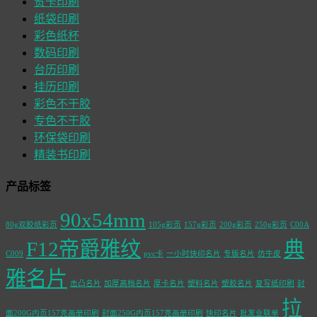
贺卡印刷
纸袋印刷
彩色纸杯
数码印刷
台历印刷
挂历印刷
彩色不干胶
专色不干胶
环保袋印刷
精装书印刷
产品标签
90x54mm
80g双胶纸彩页
105g彩页
157g彩页
200g彩页
250g彩页
C00A
F12帝爵雅纹
典
C009
pvc卡
一小时快印名片
专版名片
仿牛皮
雅名片
击凸名片
加厚高档名片
厚卡名片
塑料名片
塑胶名片
复写纸印刷
封
拉
面200G内页157克画册印刷
封面250G内页157克画册印刷
快印名片
批发业联单