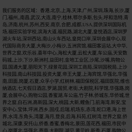
我们服务的区域：香港,北京,上海,天津,广州,深圳,珠海,长沙,厦
门,福州,,南昌,武汉,大连,南宁,桂林,鄂尔多斯,包头,呼和浩特,青
岛,济南,杭州,苏州,西安,南京,合肥,成都,USA,提供深圳国际机
场,福田实验学校,滨海大道,福民路,湖北大厦,皇悦酒店,深圳罗
湖火车站,深圳西站,南山火车西站,皇岗口岸,深圳会展中心,现
代国际商务大厦,大梅沙,小梅沙,五洲宾馆,福田客运站,大中华,
世界之窗,欢乐谷,喜年中心,海松大厦,云松大厦,车公庙,天安数
码城,上沙,下沙,新洲村,益田村,金地工业区,沙尾,沙嘴,购物公
园,国通大厦,丽阳天下,绿景花园,深圳工商局,深圳国税局,上沙
科技园,南山科技园,投资大厦,帝王大厦,上海宾馆,华强北,华强
南,田面,岗厦,石夏,众孚小学,红树林,福田保税区,福田医院,维也
纳酒店,七天假日酒店,罗湖,国贸,老街,大剧院,科学馆,华强路,岗
厦,会展中心,购物公园,香蜜湖,车公庙,竹子林,侨城东,华侨城,世
界之窗,白石洲,高新园,深大,桃园,大新,鲤鱼门,前海湾,新安,宝
安中心,宝体,坪洲,西乡,固戍,后瑞,机场东,赤湾,蛇口港,海上世
界,水湾,东角头,湾厦,海月,登良,后海,科苑,红树湾,世界之窗,侨
城北,深康,安托山,侨香,香蜜,香梅北,景田,莲花西,福田,市民中
心,岗厦北,华强北,燕南,大剧院,湖贝,黄贝岭,新秀,石厦,购物公