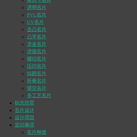
雾透卡名片
透明名片
PVC名片
UV名片
击凸名片
凸字名片
烫金名片
烫银名片
模切名片
压印名片
似颜名片
折叠名片
镂空名片
多工艺名片
标志欣赏
名片设计
设计项目
定印事项
名片种类