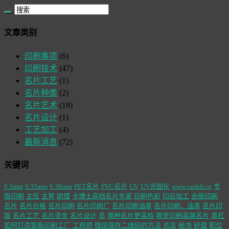
文章类别
印刷事项
(6)
印刷技术
(47)
名片工艺
(1)
名片种类
(2)
名片艺术
(19)
名片设计
(1)
工艺加工
(4)
最新消息
(72)
关键词
0.3mm
0.35mm
0.38mm
PET名片
PVC名片
UV
UV光固化
www.carddr.cn
专
版印刷
主任
主管
助理
卡博士高档名片专家
印刷色彩
印后加工
合版印刷
名片
名片价格
名片印刷
名片印刷厂
名片印刷油墨
名片印刷，油墨
名片印
版
名片工艺
名片烫金
名片设计
员
哪种名片更高档
哪里印刷高端名片
墨杠
如何打造智能印刷工厂
工程师
微信保存二维码的方法
总监
秘书
经理
职位