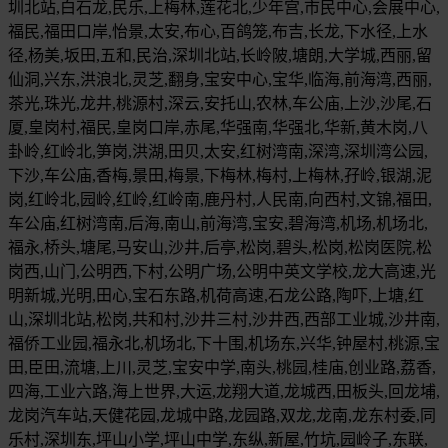
圳北站,白石龙,民乐,上梅林,莲花北,少年宫,市民中心,会展中心,
福民,福田口岸,怡景,太安,布心,百鸽笼,布吉,长龙,下水径,上水
径,杨美,坂田,五和,民治,深圳北站,长岭陂,塘朗,大学城,西丽,留
仙洞,兴东,洪浪北,灵芝,翻身,宝安中心,宝华,临海,前海湾,西丽,
茶光,珠光,龙井,桃源村,深云,安托山,农林,车公庙,上沙,沙尾,石
厦,皇岗村,福民,皇岗口岸,赤尾,华强南,华强北,华新,黄木岗,八
卦岭,红岭北,笋岗,洪湖,田贝,太安,红树湾南,深湾,深圳湾公园,
下沙,车公庙,香梅,景田,梅景,下梅林,梅村,上梅林,孖岭,银湖,泥
岗,红岭北,园岭,红岭,红岭南,鹿丹村,人民南,向西村,文锦,福田,
车公庙,红树湾南,后海,南山,前海湾,宝安,碧海湾,机场,机场北,
福永,桥头,塘尾,马安山,沙井,后亭,松岗,碧头,松岗,松岗医院,松
岗西,山门,公明西,下村,公明广场,公明中英文学校,龙大高速,光
明新城,光明,田心,宝石东路,机荷高速,石龙公路,陶吓,上塘,红
山,深圳北站,松岗,共和村,沙井三村,沙井西,西部工业城,沙井南,
福侨工业园,福永北,机场北,下十围,机场东,兴华,钟屋村,桃源,宝
田,臣田,流塘,上川,灵芝,宝安中学,南头,桃园,桂庙,创业路,荔香,
四海,工业六路,海上世界,大运,龙翔大道,龙城西,田板头,回龙埔,
龙岗汽车站,天健花园,龙城中路,龙园路,双龙,龙南,龙东村委,同
乐村,深圳东,坪山小学,坪山中学,东纵,新屋,竹坑,园岭子,东联,