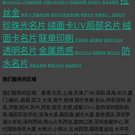
拉
面200G内页157克画册印刷
封面250G内页157克画册印刷
快印名片
批发业联单
丝金
整本157克画册印刷
整本200克画册印刷
特厚名片
特厚名片，加厚名片
珍珠光名片
绒面卡UV局部名片
绒
面卡名片
联单印刷
订货联单
送货联单
透明PVC名片
透明名片
金属质感
防
银行卡大小
销售联单
镂空名片
水名片
零售业联单
雾透卡名片
高品质名片
我们服务的区域
我们服务的区域：香港,北京,上海,天津,广州,深圳,珠海,长沙,厦
门,福州,,南昌,武汉,大连,南宁,桂林,鄂尔多斯,包头,呼和浩特,青
岛,济南,杭州,苏州,西安,南京,合肥,成都,USA,提供深圳国际机
场,福田实验学校,滨海大道,福民路,湖北大厦,皇悦酒店,深圳罗
湖火车站,深圳西站,南山火车西站,皇岗口岸,深圳会展中心,现
代国际商务大厦,大梅沙,小梅沙,五洲宾馆,福田客运站,大中华,