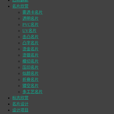
旧照翻新
名片欣赏
雾透卡名片
透明名片
PVC名片
UV名片
击凸名片
凸字名片
烫金名片
烫银名片
模切名片
压印名片
似颜名片
折叠名片
镂空名片
多工艺名片
标志欣赏
名片设计
设计项目