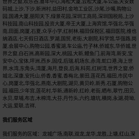
世界之窗,欢乐谷,喜年中心,海松大厦,云松大厦,车公庙,天安数
码城,上沙,下沙,新洲村,益田村,金地工业区,沙尾,沙嘴,购物公
园,国通大厦,丽阳天下,绿景花园,深圳工商局,深圳国税局,上沙
科技园,南山科技园,投资大厦,帝王大厦,上海宾馆,华强北,华强
南,田面,岗厦,石夏,众孚小学,红树林,福田保税区,福田医院,维也
纳酒店,七天假日酒店,罗湖,国贸,老街,大剧院,科学馆,华强路,岗
厦,会展中心,购物公园,香蜜湖,车公庙,竹子林,侨城东,华侨城,世
界之窗,白石洲,高新园,深大,桃园,大新,鲤鱼门,前海湾,新安,宝
安中心,宝体,坪洲,西乡,固戍,后瑞,机场东,赤湾,蛇口港,海上世
界,水湾,东角头,湾厦,海月,登良,后海,科苑,红树湾,世界之窗,侨
城北,深康,安托山,侨香,香蜜,香梅北,景田,莲花西,福田,市民中
心,岗厦北,华强北,燕南,大剧院,湖贝,黄贝岭,新秀,石厦,购物公
园,福田,少年宫,莲花村,华新,通新岭,红岭,老街,晒布,翠竹,田贝,
水贝,草埔,布吉,木棉湾,大芬,丹竹头,六约,塘坑,横岗,永湖,荷坳,
大运,爱联,吉祥,
我们服务区域
我们服务的区域：龙城广场,南联,双龙,龙华,龙胜,上塘,红山,深