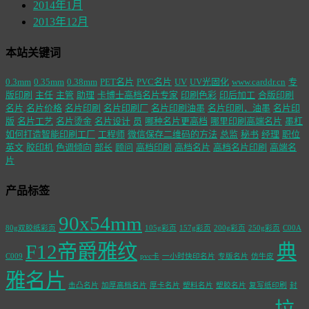
2014年1月
2013年12月
本站关键词
0.3mm
0.35mm
0.38mm
PET名片
PVC名片
UV
UV光固化
www.carddr.cn
专
版印刷
主任
主管
助理
卡博士高档名片专家
印刷色彩
印后加工
合版印刷
名片
名片价格
名片印刷
名片印刷厂
名片印刷油墨
名片印刷，油墨
名片印
版
名片工艺
名片烫金
名片设计
员
哪种名片更高档
哪里印刷高端名片
墨杠
如何打造智能印刷工厂
工程师
微信保存二维码的方法
总监
秘书
经理
职位
英文
胶印机
色调倾向
部长
顾问
高档印刷
高档名片
高档名片印刷
高端名
片
产品标签
90x54mm
80g双胶纸彩页
105g彩页
157g彩页
200g彩页
250g彩页
C00A
F12帝爵雅纹
典
C009
pvc卡
一小时快印名片
专版名片
仿牛皮
雅名片
击凸名片
加厚高档名片
厚卡名片
塑料名片
塑胶名片
复写纸印刷
封