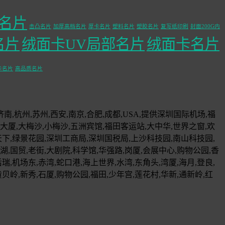
名片
击凸名片
加厚高档名片
厚卡名片
塑料名片
塑胶名片
复写纸印刷
封面200G内
名片
绒面卡UV局部名片
绒面卡名片
卡名片
高品质名片
济南,杭州,苏州,西安,南京,合肥,成都,USA,提供深圳国际机场,福
厦,大梅沙,小梅沙,五洲宾馆,福田客运站,大中华,世界之窗,欢
天下,绿景花园,深圳工商局,深圳国税局,上沙科技园,南山科技园,
,国贸,老街,大剧院,科学馆,华强路,岗厦,会展中心,购物公园,香
瑞,机场东,赤湾,蛇口港,海上世界,水湾,东角头,湾厦,海月,登良,
黄贝岭,新秀,石厦,购物公园,福田,少年宫,莲花村,华新,通新岭,红