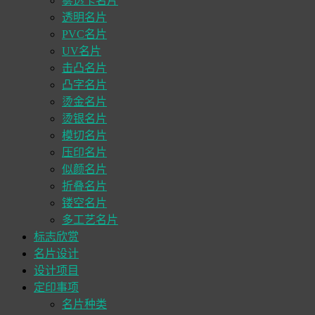
雾透卡名片
透明名片
PVC名片
UV名片
击凸名片
凸字名片
烫金名片
烫银名片
模切名片
压印名片
似颜名片
折叠名片
镂空名片
多工艺名片
标志欣赏
名片设计
设计项目
定印事项
名片种类