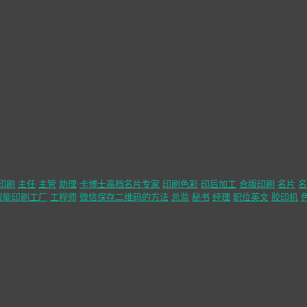
印刷
主任
主管
助理
卡博士高档名片专家
印刷色彩
印后加工
合版印刷
名片
名
智能印刷工厂
工程师
微信保存二维码的方法
总监
秘书
经理
职位英文
胶印机