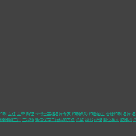
印刷
主任
主管
助理
卡博士高档名片专家
印刷色彩
印后加工
合版印刷
名片
名
智能印刷工厂
工程师
微信保存二维码的方法
总监
秘书
经理
职位英文
胶印机