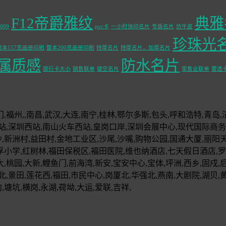
F12帝爵雅纹
典雅
009
pvc卡
一小时快印名片
专版名片
仿牛皮
珍珠光
整本157克画册印刷
整本200克画册印刷
特厚名片
特厚名片，加厚名片
属质感
防水名片
银行卡大小
销售联单
镂空名片
零售业联单
雾透
福州,,南昌,武汉,大连,南宁,桂林,鄂尔多斯,包头,呼和浩特,青岛,
站,深圳西站,南山火车西站,皇岗口岸,深圳会展中心,现代国际商务大
沙,新洲村,益田村,金地工业区,沙尾,沙嘴,购物公园,国通大厦,丽阳
孚小学,红树林,福田保税区,福田医院,维也纳酒店,七天假日酒店,罗湖
,桃园,大新,鲤鱼门,前海湾,新安,宝安中心,宝体,坪洲,西乡,固戍,后
北,景田,莲花西,福田,市民中心,岗厦北,华强北,燕南,大剧院,湖贝,
,塘坑,横岗,永湖,荷坳,大运,爱联,吉祥,