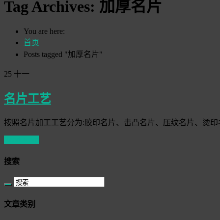
Tag Archives:
加厚名片
You are here:
首页
Posts tagged "加厚名片"
25
十一
名片工艺
按照名片加工工艺分为:胶印名片、击凸名片、压纹名片、烫印
Read More
搜索
文章类别