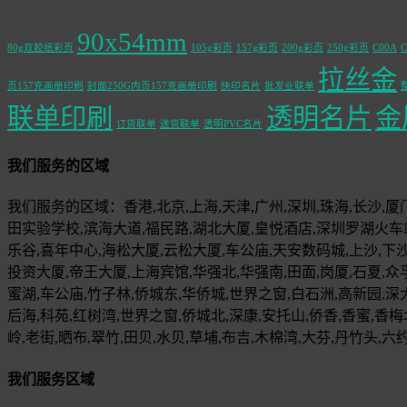
90x54mm
80g双胶纸彩页
105g彩页
157g彩页
200g彩页
250g彩页
C00A
C
拉丝金
页157克画册印刷
封面250G内页157克画册印刷
快印名片
批发业联单
联单印刷
透明名片
金
订货联单
送货联单
透明PVC名片
我们服务的区域
我们服务的区域：香港,北京,上海,天津,广州,深圳,珠海,长沙,厦门,
田实验学校,滨海大道,福民路,湖北大厦,皇悦酒店,深圳罗湖火车
乐谷,喜年中心,海松大厦,云松大厦,车公庙,天安数码城,上沙,下
投资大厦,帝王大厦,上海宾馆,华强北,华强南,田面,岗厦,石夏,众
蜜湖,车公庙,竹子林,侨城东,华侨城,世界之窗,白石洲,高新园,深大
后海,科苑,红树湾,世界之窗,侨城北,深康,安托山,侨香,香蜜,香梅
岭,老街,晒布,翠竹,田贝,水贝,草埔,布吉,木棉湾,大芬,丹竹头,六约
我们服务区域