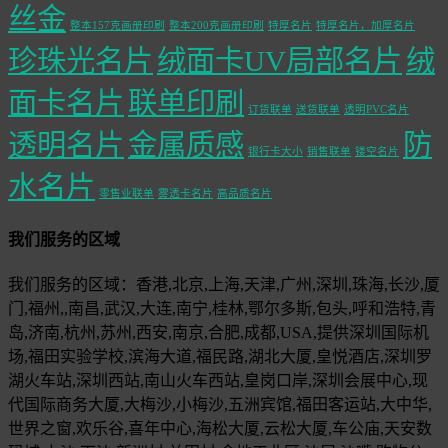
丝金
整本157克画册印刷
整本200克画册印刷
特厚名片
特厚名片，加厚名片
珍珠光名片
绒面卡UV局部名片
绒
面卡名片
联单印刷
订货联单
送货联单
透明PVC名片
透明名片
金属质感
防
银行卡大小
销售联单
镂空名片
水名片
零售业联单
雾透卡名片
高品质名片
我们服务的区域
我们服务的区域：香港,北京,上海,天津,广州,深圳,珠海,长沙,厦
门,福州,,南昌,武汉,大连,南宁,桂林,鄂尔多斯,包头,呼和浩特,青
岛,济南,杭州,苏州,西安,南京,合肥,成都,USA,提供深圳国际机
场,福田实验学校,滨海大道,福民路,湖北大厦,皇悦酒店,深圳罗
湖火车站,深圳西站,南山火车西站,皇岗口岸,深圳会展中心,现
代国际商务大厦,大梅沙,小梅沙,五洲宾馆,福田客运站,大中华,
世界之窗,欢乐谷,喜年中心,海松大厦,云松大厦,车公庙,天安数