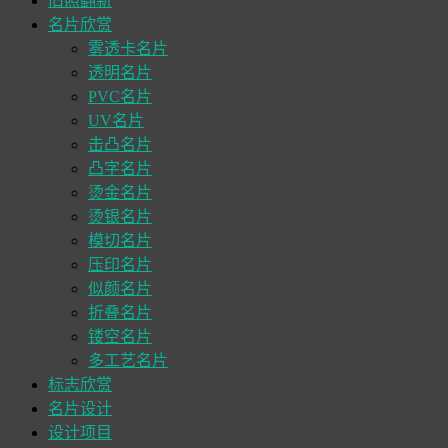
旧照翻新
名片欣赏
雾透卡名片
透明名片
PVC名片
UV名片
击凸名片
凸字名片
烫金名片
烫银名片
模切名片
压印名片
似颜名片
折叠名片
镂空名片
多工艺名片
标志欣赏
名片设计
设计项目