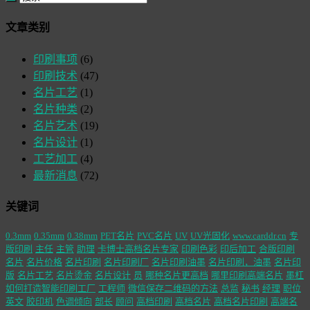
文章类别
印刷事项
(6)
印刷技术
(47)
名片工艺
(1)
名片种类
(2)
名片艺术
(19)
名片设计
(1)
工艺加工
(4)
最新消息
(72)
关键词
0.3mm
0.35mm
0.38mm
PET名片
PVC名片
UV
UV光固化
www.carddr.cn
专
版印刷
主任
主管
助理
卡博士高档名片专家
印刷色彩
印后加工
合版印刷
名片
名片价格
名片印刷
名片印刷厂
名片印刷油墨
名片印刷，油墨
名片印
版
名片工艺
名片烫金
名片设计
员
哪种名片更高档
哪里印刷高端名片
墨杠
如何打造智能印刷工厂
工程师
微信保存二维码的方法
总监
秘书
经理
职位
英文
胶印机
色调倾向
部长
顾问
高档印刷
高档名片
高档名片印刷
高端名