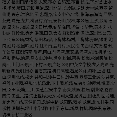
福民,福田口岸,怡景,太安,布心,百鸽笼,布吉,长龙,下水径,上水
径,杨美,坂田,五和,民治,深圳北站,长岭陂,塘朗,大学城,西丽,留
仙洞,兴东,洪浪北,灵芝,翻身,宝安中心,宝华,临海,前海湾,西丽,
茶光,珠光,龙井,桃源村,深云,安托山,农林,车公庙,上沙,沙尾,石
厦,皇岗村,福民,皇岗口岸,赤尾,华强南,华强北,华新,黄木岗,八
卦岭,红岭北,笋岗,洪湖,田贝,太安,红树湾南,深湾,深圳湾公园,
下沙,车公庙,香梅,景田,梅景,下梅林,梅村,上梅林,孖岭,银湖,泥
岗,红岭北,园岭,红岭,红岭南,鹿丹村,人民南,向西村,文锦,福田,
车公庙,红树湾南,后海,南山,前海湾,宝安,碧海湾,机场,机场北,
福永,桥头,塘尾,马安山,沙井,后亭,松岗,碧头,松岗,松岗医院,松
岗西,山门,公明西,下村,公明广场,公明中英文学校,龙大高速,光
明新城,光明,田心,宝石东路,机荷高速,石龙公路,陶吓,上塘,红
山,深圳北站,松岗,共和村,沙井三村,沙井西,西部工业城,沙井南,
福侨工业园,福永北,机场北,下十围,机场东,兴华,钟屋村,桃源,宝
田,臣田,流塘,上川,灵芝,宝安中学,南头,桃园,桂庙,创业路,荔香,
四海,工业六路,海上世界,大运,龙翔大道,龙城西,田板头,回龙埔,
龙岗汽车站,天健花园,龙城中路,龙园路,双龙,龙南,龙东村委,同
乐村,深圳东,坪山小学,坪山中学,东纵,新屋,竹坑,园岭子,东联,
坑梓,新桥工业区