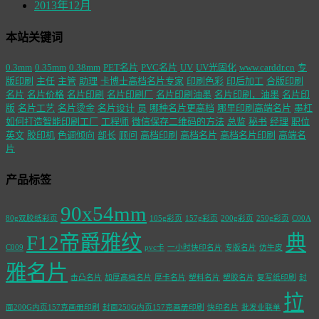
2013年12月
本站关键词
0.3mm
0.35mm
0.38mm
PET名片
PVC名片
UV
UV光固化
www.carddr.cn
专
版印刷
主任
主管
助理
卡博士高档名片专家
印刷色彩
印后加工
合版印刷
名片
名片价格
名片印刷
名片印刷厂
名片印刷油墨
名片印刷，油墨
名片印
版
名片工艺
名片烫金
名片设计
员
哪种名片更高档
哪里印刷高端名片
墨杠
如何打造智能印刷工厂
工程师
微信保存二维码的方法
总监
秘书
经理
职位
英文
胶印机
色调倾向
部长
顾问
高档印刷
高档名片
高档名片印刷
高端名
片
产品标签
90x54mm
80g双胶纸彩页
105g彩页
157g彩页
200g彩页
250g彩页
C00A
F12帝爵雅纹
典
C009
pvc卡
一小时快印名片
专版名片
仿牛皮
雅名片
击凸名片
加厚高档名片
厚卡名片
塑料名片
塑胶名片
复写纸印刷
封
拉
面200G内页157克画册印刷
封面250G内页157克画册印刷
快印名片
批发业联单