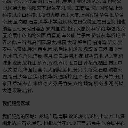
码城,上沙,下沙,新洲村,益田村,金地工业区,沙尾,沙嘴,购物公
园,国通大厦,丽阳天下,绿景花园,深圳工商局,深圳国税局,上沙
科技园,南山科技园,投资大厦,帝王大厦,上海宾馆,华强北,华强
南,田面,岗厦,石夏,众孚小学,红树林,福田保税区,福田医院,维也
纳酒店,七天假日酒店,罗湖,国贸,老街,大剧院,科学馆,华强路,岗
厦,会展中心,购物公园,香蜜湖,车公庙,竹子林,侨城东,华侨城,世
界之窗,白石洲,高新园,深大,桃园,大新,鲤鱼门,前海湾,新安,宝
安中心,宝体,坪洲,西乡,固戍,后瑞,机场东,赤湾,蛇口港,海上世
界,水湾,东角头,湾厦,海月,登良,后海,科苑,红树湾,世界之窗,侨
城北,深康,安托山,侨香,香蜜,香梅北,景田,莲花西,福田,市民中
心,岗厦北,华强北,燕南,大剧院,湖贝,黄贝岭,新秀,石厦,购物公
园,福田,少年宫,莲花村,华新,通新岭,红岭,老街,晒布,翠竹,田贝,
水贝,草埔,布吉,木棉湾,大芬,丹竹头,六约,塘坑,横岗,永湖,荷坳,
大运,爱联,吉祥,
我们服务区域
我们服务的区域：龙城广场,南联,双龙,龙华,龙胜,上塘,红山,深
圳北站,白石龙,民乐,上梅林,莲花北,少年宫,市民中心,会展中心,