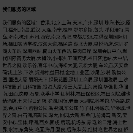
我们服务的区域
我们服务的区域：香港,北京,上海,天津,广州,深圳,珠海,长沙,厦
门,福州,,南昌,武汉,大连,南宁,桂林,鄂尔多斯,包头,呼和浩特,青
岛,济南,杭州,苏州,西安,南京,合肥,成都,USA,提供深圳国际机
场,福田实验学校,滨海大道,福民路,湖北大厦,皇悦酒店,深圳罗
湖火车站,深圳西站,南山火车西站,皇岗口岸,深圳会展中心,现
代国际商务大厦,大梅沙,小梅沙,五洲宾馆,福田客运站,大中华,
世界之窗,欢乐谷,喜年中心,海松大厦,云松大厦,车公庙,天安数
码城,上沙,下沙,新洲村,益田村,金地工业区,沙尾,沙嘴,购物公
园,国通大厦,丽阳天下,绿景花园,深圳工商局,深圳国税局,上沙
科技园,南山科技园,投资大厦,帝王大厦,上海宾馆,华强北,华强
南,田面,岗厦,石夏,众孚小学,红树林,福田保税区,福田医院,维也
纳酒店,七天假日酒店,罗湖,国贸,老街,大剧院,科学馆,华强路,岗
厦,会展中心,购物公园,香蜜湖,车公庙,竹子林,侨城东,华侨城,世
界之窗,白石洲,高新园,深大,桃园,大新,鲤鱼门,前海湾,新安,宝
安中心,宝体,坪洲,西乡,固戍,后瑞,机场东,赤湾,蛇口港,海上世
界,水湾,东角头,湾厦,海月,登良,后海,科苑,红树湾,世界之窗,侨