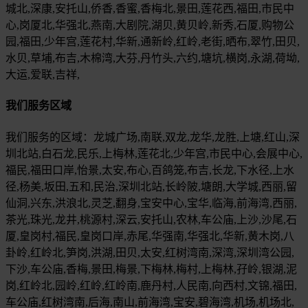
城北,深康,安托山,侨香,香蜜,香梅北,景田,莲花西,福田,市民中
心,岗厦北,华强北,燕南,大剧院,湖贝,黄贝岭,新秀,石厦,购物公
园,福田,少年宫,莲花村,华新,通新岭,红岭,老街,晒布,翠竹,田贝,
水贝,草埔,布吉,木棉湾,大芬,丹竹头,六约,塘坑,横岗,永湖,荷坳,
大运,爱联,吉祥,
我们服务区域
我们服务的区域：龙城广场,南联,双龙,龙华,龙胜,上塘,红山,深
圳北站,白石龙,民乐,上梅林,莲花北,少年宫,市民中心,会展中心,
福民,福田口岸,怡景,太安,布心,百鸽笼,布吉,长龙,下水径,上水
径,杨美,坂田,五和,民治,深圳北站,长岭陂,塘朗,大学城,西丽,留
仙洞,兴东,洪浪北,灵芝,翻身,宝安中心,宝华,临海,前海湾,西丽,
茶光,珠光,龙井,桃源村,深云,安托山,农林,车公庙,上沙,沙尾,石
厦,皇岗村,福民,皇岗口岸,赤尾,华强南,华强北,华新,黄木岗,八
卦岭,红岭北,笋岗,洪湖,田贝,太安,红树湾南,深湾,深圳湾公园,
下沙,车公庙,香梅,景田,梅景,下梅林,梅村,上梅林,孖岭,银湖,泥
岗,红岭北,园岭,红岭,红岭南,鹿丹村,人民南,向西村,文锦,福田,
车公庙,红树湾南,后海,南山,前海湾,宝安,碧海湾,机场,机场北,