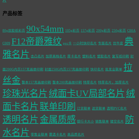
片
产品标签
90x54mm
80g双胶纸彩页
105g彩页
157g彩页
200g彩页
250g彩页
C00A
F12帝爵雅纹
典
C009
pvc卡
一小时快印名片
专版名片
仿牛皮
雅名片
击凸名片
加厚高档名片
厚卡名片
塑料名片
塑胶名片
复写纸印刷
封
拉
面200G内页157克画册印刷
封面250G内页157克画册印刷
快印名片
批发业联单
丝金
整本157克画册印刷
整本200克画册印刷
特厚名片
特厚名片，加厚名片
珍珠光名片
绒面卡UV局部名片
绒
面卡名片
联单印刷
订货联单
送货联单
透明PVC名片
透明名片
金属质感
防
银行卡大小
销售联单
镂空名片
水名片
零售业联单
雾透卡名片
高品质名片