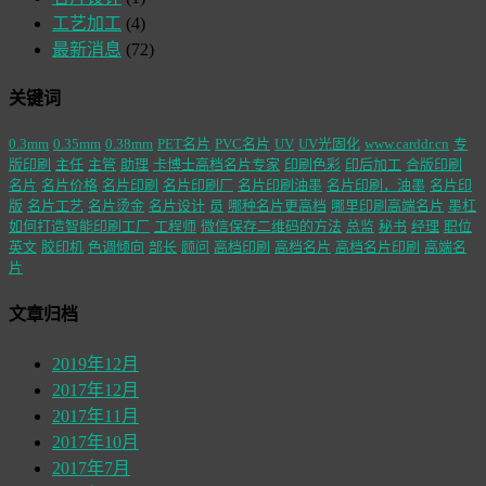
工艺加工
(4)
最新消息
(72)
关键词
0.3mm
0.35mm
0.38mm
PET名片
PVC名片
UV
UV光固化
www.carddr.cn
专
版印刷
主任
主管
助理
卡博士高档名片专家
印刷色彩
印后加工
合版印刷
名片
名片价格
名片印刷
名片印刷厂
名片印刷油墨
名片印刷，油墨
名片印
版
名片工艺
名片烫金
名片设计
员
哪种名片更高档
哪里印刷高端名片
墨杠
如何打造智能印刷工厂
工程师
微信保存二维码的方法
总监
秘书
经理
职位
英文
胶印机
色调倾向
部长
顾问
高档印刷
高档名片
高档名片印刷
高端名
片
文章归档
2019年12月
2017年12月
2017年11月
2017年10月
2017年7月