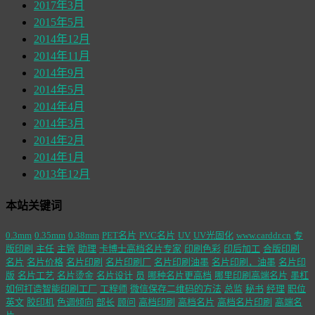
2017年3月
2015年5月
2014年12月
2014年11月
2014年9月
2014年5月
2014年4月
2014年3月
2014年2月
2014年1月
2013年12月
本站关键词
0.3mm
0.35mm
0.38mm
PET名片
PVC名片
UV
UV光固化
www.carddr.cn
专
版印刷
主任
主管
助理
卡博士高档名片专家
印刷色彩
印后加工
合版印刷
名片
名片价格
名片印刷
名片印刷厂
名片印刷油墨
名片印刷，油墨
名片印
版
名片工艺
名片烫金
名片设计
员
哪种名片更高档
哪里印刷高端名片
墨杠
如何打造智能印刷工厂
工程师
微信保存二维码的方法
总监
秘书
经理
职位
英文
胶印机
色调倾向
部长
顾问
高档印刷
高档名片
高档名片印刷
高端名