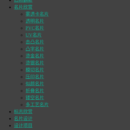
旧照翻新
名片欣赏
雾透卡名片
透明名片
PVC名片
UV名片
击凸名片
凸字名片
烫金名片
烫银名片
模切名片
压印名片
似颜名片
折叠名片
镂空名片
多工艺名片
标志欣赏
名片设计
设计项目