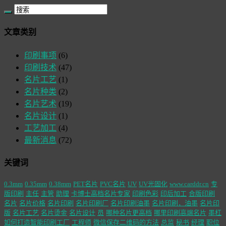
文章类别
印刷事项
(6)
印刷技术
(47)
名片工艺
(1)
名片种类
(2)
名片艺术
(19)
名片设计
(1)
工艺加工
(4)
最新消息
(72)
关键词
0.3mm
0.35mm
0.38mm
PET名片
PVC名片
UV
UV光固化
www.carddr.cn
专
版印刷
主任
主管
助理
卡博士高档名片专家
印刷色彩
印后加工
合版印刷
名片
名片价格
名片印刷
名片印刷厂
名片印刷油墨
名片印刷，油墨
名片印
版
名片工艺
名片烫金
名片设计
员
哪种名片更高档
哪里印刷高端名片
墨杠
如何打造智能印刷工厂
工程师
微信保存二维码的方法
总监
秘书
经理
职位