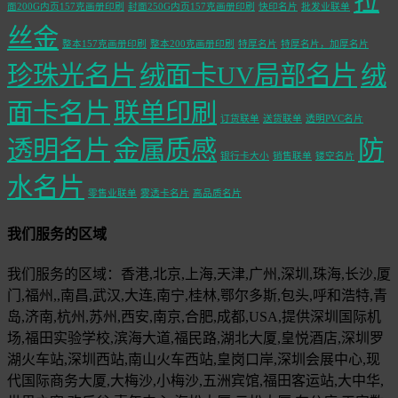
拉
面200G内页157克画册印刷
封面250G内页157克画册印刷
快印名片
批发业联单
丝金
整本157克画册印刷
整本200克画册印刷
特厚名片
特厚名片，加厚名片
珍珠光名片
绒面卡UV局部名片
绒
面卡名片
联单印刷
订货联单
送货联单
透明PVC名片
透明名片
金属质感
防
银行卡大小
销售联单
镂空名片
水名片
零售业联单
雾透卡名片
高品质名片
我们服务的区域
我们服务的区域：香港,北京,上海,天津,广州,深圳,珠海,长沙,厦
门,福州,,南昌,武汉,大连,南宁,桂林,鄂尔多斯,包头,呼和浩特,青
岛,济南,杭州,苏州,西安,南京,合肥,成都,USA,提供深圳国际机
场,福田实验学校,滨海大道,福民路,湖北大厦,皇悦酒店,深圳罗
湖火车站,深圳西站,南山火车西站,皇岗口岸,深圳会展中心,现
代国际商务大厦,大梅沙,小梅沙,五洲宾馆,福田客运站,大中华,