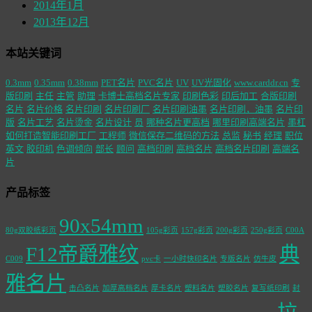
2014年1月
2013年12月
本站关键词
0.3mm
0.35mm
0.38mm
PET名片
PVC名片
UV
UV光固化
www.carddr.cn
专
版印刷
主任
主管
助理
卡博士高档名片专家
印刷色彩
印后加工
合版印刷
名片
名片价格
名片印刷
名片印刷厂
名片印刷油墨
名片印刷，油墨
名片印
版
名片工艺
名片烫金
名片设计
员
哪种名片更高档
哪里印刷高端名片
墨杠
如何打造智能印刷工厂
工程师
微信保存二维码的方法
总监
秘书
经理
职位
英文
胶印机
色调倾向
部长
顾问
高档印刷
高档名片
高档名片印刷
高端名
片
产品标签
90x54mm
80g双胶纸彩页
105g彩页
157g彩页
200g彩页
250g彩页
C00A
F12帝爵雅纹
典
C009
pvc卡
一小时快印名片
专版名片
仿牛皮
雅名片
击凸名片
加厚高档名片
厚卡名片
塑料名片
塑胶名片
复写纸印刷
封