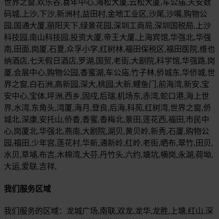
世界之窗,欢乐谷,喜年中心,海松大厦,云松大厦,车公庙,天安数
码城,上沙,下沙,新洲村,益田村,金地工业区,沙尾,沙嘴,购物公
园,国通大厦,丽阳天下,绿景花园,深圳工商局,深圳国税局,上沙
科技园,南山科技园,投资大厦,帝王大厦,上海宾馆,华强北,华强
南,田面,岗厦,石夏,众孚小学,红树林,福田保税区,福田医院,维也
纳酒店,七天假日酒店,罗湖,国贸,老街,大剧院,科学馆,华强路,岗
厦,会展中心,购物公园,香蜜湖,车公庙,竹子林,侨城东,华侨城,世
界之窗,白石洲,高新园,深大,桃园,大新,鲤鱼门,前海湾,新安,宝
安中心,宝体,坪洲,西乡,固戍,后瑞,机场东,赤湾,蛇口港,海上世
界,水湾,东角头,湾厦,海月,登良,后海,科苑,红树湾,世界之窗,侨
城北,深康,安托山,侨香,香蜜,香梅北,景田,莲花西,福田,市民中
心,岗厦北,华强北,燕南,大剧院,湖贝,黄贝岭,新秀,石厦,购物公
园,福田,少年宫,莲花村,华新,通新岭,红岭,老街,晒布,翠竹,田贝,
水贝,草埔,布吉,木棉湾,大芬,丹竹头,六约,塘坑,横岗,永湖,荷坳,
大运,爱联,吉祥,
我们服务区域
我们服务的区域：龙城广场,南联,双龙,龙华,龙胜,上塘,红山,深