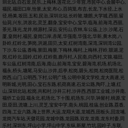
圳北站,白石龙,民乐,上梅林,莲花北,少年宫,市民中心,会展中心,
福民,福田口岸,怡景,太安,布心,百鸽笼,布吉,长龙,下水径,上水
径,杨美,坂田,五和,民治,深圳北站,长岭陂,塘朗,大学城,西丽,留
仙洞,兴东,洪浪北,灵芝,翻身,宝安中心,宝华,临海,前海湾,西丽,
茶光,珠光,龙井,桃源村,深云,安托山,农林,车公庙,上沙,沙尾,石
厦,皇岗村,福民,皇岗口岸,赤尾,华强南,华强北,华新,黄木岗,八
卦岭,红岭北,笋岗,洪湖,田贝,太安,红树湾南,深湾,深圳湾公园,
下沙,车公庙,香梅,景田,梅景,下梅林,梅村,上梅林,孖岭,银湖,泥
岗,红岭北,园岭,红岭,红岭南,鹿丹村,人民南,向西村,文锦,福田,
车公庙,红树湾南,后海,南山,前海湾,宝安,碧海湾,机场,机场北,
福永,桥头,塘尾,马安山,沙井,后亭,松岗,碧头,松岗,松岗医院,松
岗西,山门,公明西,下村,公明广场,公明中英文学校,龙大高速,光
明新城,光明,田心,宝石东路,机荷高速,石龙公路,陶吓,上塘,红
山,深圳北站,松岗,共和村,沙井三村,沙井西,西部工业城,沙井南,
福侨工业园,福永北,机场北,下十围,机场东,兴华,钟屋村,桃源,宝
田,臣田,流塘,上川,灵芝,宝安中学,南头,桃园,桂庙,创业路,荔香,
四海,工业六路,海上世界,大运,龙翔大道,龙城西,田板头,回龙埔,
龙岗汽车站,天健花园,龙城中路,龙园路,双龙,龙南,龙东村委,同
乐村,深圳东,坪山小学,坪山中学,东纵,新屋,竹坑,园岭子,东联,