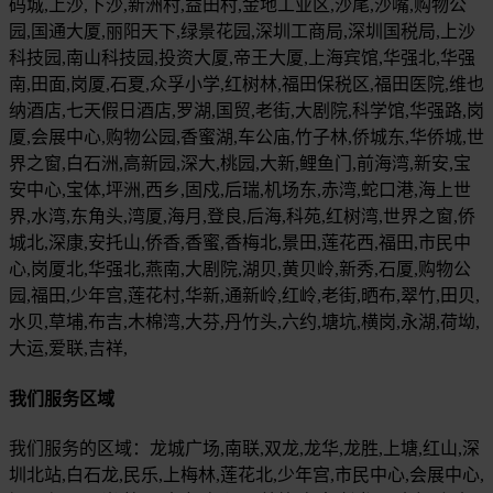
码城,上沙,下沙,新洲村,益田村,金地工业区,沙尾,沙嘴,购物公
园,国通大厦,丽阳天下,绿景花园,深圳工商局,深圳国税局,上沙
科技园,南山科技园,投资大厦,帝王大厦,上海宾馆,华强北,华强
南,田面,岗厦,石夏,众孚小学,红树林,福田保税区,福田医院,维也
纳酒店,七天假日酒店,罗湖,国贸,老街,大剧院,科学馆,华强路,岗
厦,会展中心,购物公园,香蜜湖,车公庙,竹子林,侨城东,华侨城,世
界之窗,白石洲,高新园,深大,桃园,大新,鲤鱼门,前海湾,新安,宝
安中心,宝体,坪洲,西乡,固戍,后瑞,机场东,赤湾,蛇口港,海上世
界,水湾,东角头,湾厦,海月,登良,后海,科苑,红树湾,世界之窗,侨
城北,深康,安托山,侨香,香蜜,香梅北,景田,莲花西,福田,市民中
心,岗厦北,华强北,燕南,大剧院,湖贝,黄贝岭,新秀,石厦,购物公
园,福田,少年宫,莲花村,华新,通新岭,红岭,老街,晒布,翠竹,田贝,
水贝,草埔,布吉,木棉湾,大芬,丹竹头,六约,塘坑,横岗,永湖,荷坳,
大运,爱联,吉祥,
我们服务区域
我们服务的区域：龙城广场,南联,双龙,龙华,龙胜,上塘,红山,深
圳北站,白石龙,民乐,上梅林,莲花北,少年宫,市民中心,会展中心,