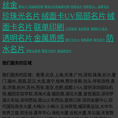
丝金
整本157克画册印刷
整本200克画册印刷
特厚名片
特厚名片，加厚名片
珍珠光名片
绒面卡UV局部名片
绒
面卡名片
联单印刷
订货联单
送货联单
透明PVC名片
透明名片
金属质感
防
银行卡大小
销售联单
镂空名片
水名片
零售业联单
雾透卡名片
高品质名片
我们服务的区域
我们服务的区域：香港,北京,上海,天津,广州,深圳,珠海,长沙,厦
门,福州,,南昌,武汉,大连,南宁,桂林,鄂尔多斯,包头,呼和浩特,青
岛,济南,杭州,苏州,西安,南京,合肥,成都,USA,提供深圳国际机
场,福田实验学校,滨海大道,福民路,湖北大厦,皇悦酒店,深圳罗
湖火车站,深圳西站,南山火车西站,皇岗口岸,深圳会展中心,现
代国际商务大厦,大梅沙,小梅沙,五洲宾馆,福田客运站,大中华,
世界之窗,欢乐谷,喜年中心,海松大厦,云松大厦,车公庙,天安数