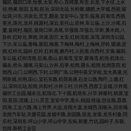
福民,福田口岸,怡景,太安,布心,百鸽笼,布吉,长龙,下水径,上水
径,杨美,坂田,五和,民治,深圳北站,长岭陂,塘朗,大学城,西丽,留
仙洞,兴东,洪浪北,灵芝,翻身,宝安中心,宝华,临海,前海湾,西丽,
茶光,珠光,龙井,桃源村,深云,安托山,农林,车公庙,上沙,沙尾,石
厦,皇岗村,福民,皇岗口岸,赤尾,华强南,华强北,华新,黄木岗,八
卦岭,红岭北,笋岗,洪湖,田贝,太安,红树湾南,深湾,深圳湾公园,
下沙,车公庙,香梅,景田,梅景,下梅林,梅村,上梅林,孖岭,银湖,泥
岗,红岭北,园岭,红岭,红岭南,鹿丹村,人民南,向西村,文锦,福田,
车公庙,红树湾南,后海,南山,前海湾,宝安,碧海湾,机场,机场北,
福永,桥头,塘尾,马安山,沙井,后亭,松岗,碧头,松岗,松岗医院,松
岗西,山门,公明西,下村,公明广场,公明中英文学校,龙大高速,光
明新城,光明,田心,宝石东路,机荷高速,石龙公路,陶吓,上塘,红
山,深圳北站,松岗,共和村,沙井三村,沙井西,西部工业城,沙井南,
福侨工业园,福永北,机场北,下十围,机场东,兴华,钟屋村,桃源,宝
田,臣田,流塘,上川,灵芝,宝安中学,南头,桃园,桂庙,创业路,荔香,
四海,工业六路,海上世界,大运,龙翔大道,龙城西,田板头,回龙埔,
龙岗汽车站,天健花园,龙城中路,龙园路,双龙,龙南,龙东村委,同
乐村,深圳东,坪山小学,坪山中学,东纵,新屋,竹坑,园岭子,东联,
坑梓,新桥工业区