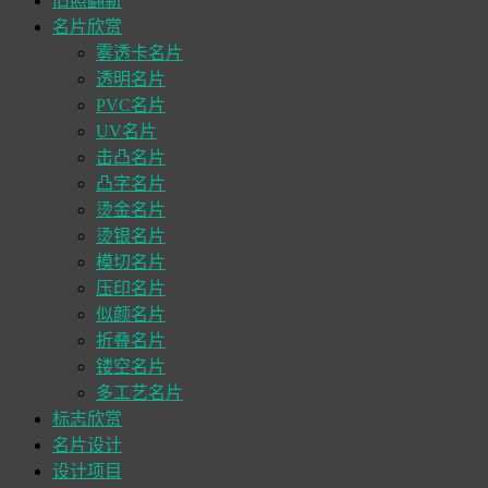
旧照翻新
名片欣赏
雾透卡名片
透明名片
PVC名片
UV名片
击凸名片
凸字名片
烫金名片
烫银名片
模切名片
压印名片
似颜名片
折叠名片
镂空名片
多工艺名片
标志欣赏
名片设计
设计项目