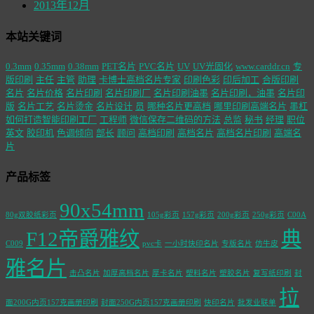
2013年12月
本站关键词
0.3mm
0.35mm
0.38mm
PET名片
PVC名片
UV
UV光固化
www.carddr.cn
专
版印刷
主任
主管
助理
卡博士高档名片专家
印刷色彩
印后加工
合版印刷
名片
名片价格
名片印刷
名片印刷厂
名片印刷油墨
名片印刷，油墨
名片印
版
名片工艺
名片烫金
名片设计
员
哪种名片更高档
哪里印刷高端名片
墨杠
如何打造智能印刷工厂
工程师
微信保存二维码的方法
总监
秘书
经理
职位
英文
胶印机
色调倾向
部长
顾问
高档印刷
高档名片
高档名片印刷
高端名
片
产品标签
90x54mm
80g双胶纸彩页
105g彩页
157g彩页
200g彩页
250g彩页
C00A
F12帝爵雅纹
典
C009
pvc卡
一小时快印名片
专版名片
仿牛皮
雅名片
击凸名片
加厚高档名片
厚卡名片
塑料名片
塑胶名片
复写纸印刷
封
拉
面200G内页157克画册印刷
封面250G内页157克画册印刷
快印名片
批发业联单