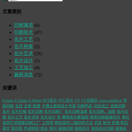
文章类别
印刷事项
(6)
印刷技术
(47)
名片工艺
(1)
名片种类
(2)
名片艺术
(19)
名片设计
(1)
工艺加工
(4)
最新消息
(72)
关键词
0.3mm
0.35mm
0.38mm
PET名片
PVC名片
UV
UV光固化
www.carddr.cn
专
版印刷
主任
主管
助理
卡博士高档名片专家
印刷色彩
印后加工
合版印刷
名片
名片价格
名片印刷
名片印刷厂
名片印刷油墨
名片印刷，油墨
名片印
版
名片工艺
名片烫金
名片设计
员
哪种名片更高档
哪里印刷高端名片
墨杠
如何打造智能印刷工厂
工程师
微信保存二维码的方法
总监
秘书
经理
职位
英文
胶印机
色调倾向
部长
顾问
高档印刷
高档名片
高档名片印刷
高端名