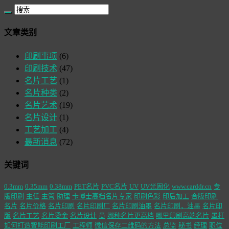
文章类别
印刷事项
(6)
印刷技术
(47)
名片工艺
(1)
名片种类
(2)
名片艺术
(19)
名片设计
(1)
工艺加工
(4)
最新消息
(72)
关键词
0.3mm
0.35mm
0.38mm
PET名片
PVC名片
UV
UV光固化
www.carddr.cn
专
版印刷
主任
主管
助理
卡博士高档名片专家
印刷色彩
印后加工
合版印刷
名片
名片价格
名片印刷
名片印刷厂
名片印刷油墨
名片印刷，油墨
名片印
版
名片工艺
名片烫金
名片设计
员
哪种名片更高档
哪里印刷高端名片
墨杠
如何打造智能印刷工厂
工程师
微信保存二维码的方法
总监
秘书
经理
职位