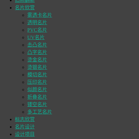
旧照翻新
名片欣赏
雾透卡名片
透明名片
PVC名片
UV名片
击凸名片
凸字名片
烫金名片
烫银名片
模切名片
压印名片
似颜名片
折叠名片
镂空名片
多工艺名片
标志欣赏
名片设计
设计项目