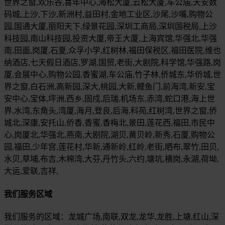
世界之窗,欢乐谷,喜年中心,海松大厦,云松大厦,车公庙,天安数
码城,上沙,下沙,新洲村,益田村,金地工业区,沙尾,沙嘴,购物公
园,国通大厦,丽阳天下,绿景花园,深圳工商局,深圳国税局,上沙
科技园,南山科技园,投资大厦,帝王大厦,上海宾馆,华强北,华强
南,田面,岗厦,石夏,众孚小学,红树林,福田保税区,福田医院,维也
纳酒店,七天假日酒店,罗湖,国贸,老街,大剧院,科学馆,华强路,岗
厦,会展中心,购物公园,香蜜湖,车公庙,竹子林,侨城东,华侨城,世
界之窗,白石洲,高新园,深大,桃园,大新,鲤鱼门,前海湾,新安,宝
安中心,宝体,坪洲,西乡,固戍,后瑞,机场东,赤湾,蛇口港,海上世
界,水湾,东角头,湾厦,海月,登良,后海,科苑,红树湾,世界之窗,侨
城北,深康,安托山,侨香,香蜜,香梅北,景田,莲花西,福田,市民中
心,岗厦北,华强北,燕南,大剧院,湖贝,黄贝岭,新秀,石厦,购物公
园,福田,少年宫,莲花村,华新,通新岭,红岭,老街,晒布,翠竹,田贝,
水贝,草埔,布吉,木棉湾,大芬,丹竹头,六约,塘坑,横岗,永湖,荷坳,
大运,爱联,吉祥,
我们服务区域
我们服务的区域：龙城广场,南联,双龙,龙华,龙胜,上塘,红山,深