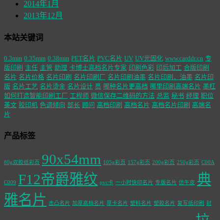
2014年1月
2013年12月
本站关键词
0.3mm
0.35mm
0.38mm
PET名片
PVC名片
UV
UV光固化
www.carddr.cn
专
版印刷
主任
主管
助理
卡博士高档名片专家
印刷色彩
印后加工
合版印刷
名片
名片价格
名片印刷
名片印刷厂
名片印刷油墨
名片印刷，油墨
名片印
版
名片工艺
名片烫金
名片设计
员
哪种名片更高档
哪里印刷高端名片
墨杠
如何打造智能印刷工厂
工程师
微信保存二维码的方法
总监
秘书
经理
职位
英文
胶印机
色调倾向
部长
顾问
高档印刷
高档名片
高档名片印刷
高端名
片
产品标签
90x54mm
80g双胶纸彩页
105g彩页
157g彩页
200g彩页
250g彩页
C00A
F12帝爵雅纹
典
C009
pvc卡
一小时快印名片
专版名片
仿牛皮
雅名片
击凸名片
加厚高档名片
厚卡名片
塑料名片
塑胶名片
复写纸印刷
封