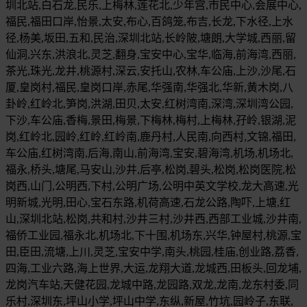
圳北站,白石龙,民乐,上梅林,莲花北,少年宫,市民中心,会展中心,
福民,福田口岸,怡景,太安,布心,百鸽笼,布吉,长龙,下水径,上水
径,杨美,坂田,五和,民治,深圳北站,长岭陂,塘朗,大学城,西丽,留
仙洞,兴东,洪浪北,灵芝,翻身,宝安中心,宝华,临海,前海湾,西丽,
茶光,珠光,龙井,桃源村,深云,安托山,农林,车公庙,上沙,沙尾,石
厦,皇岗村,福民,皇岗口岸,赤尾,华强南,华强北,华新,黄木岗,八
卦岭,红岭北,笋岗,洪湖,田贝,太安,红树湾南,深湾,深圳湾公园,
下沙,车公庙,香梅,景田,梅景,下梅林,梅村,上梅林,孖岭,银湖,泥
岗,红岭北,园岭,红岭,红岭南,鹿丹村,人民南,向西村,文锦,福田,
车公庙,红树湾南,后海,南山,前海湾,宝安,碧海湾,机场,机场北,
福永,桥头,塘尾,马安山,沙井,后亭,松岗,碧头,松岗,松岗医院,松
岗西,山门,公明西,下村,公明广场,公明中英文学校,龙大高速,光
明新城,光明,田心,宝石东路,机荷高速,石龙公路,陶吓,上塘,红
山,深圳北站,松岗,共和村,沙井三村,沙井西,西部工业城,沙井南,
福侨工业园,福永北,机场北,下十围,机场东,兴华,钟屋村,桃源,宝
田,臣田,流塘,上川,灵芝,宝安中学,南头,桃园,桂庙,创业路,荔香,
四海,工业六路,海上世界,大运,龙翔大道,龙城西,田板头,回龙埔,
龙岗汽车站,天健花园,龙城中路,龙园路,双龙,龙南,龙东村委,同
乐村,深圳东,坪山小学,坪山中学,东纵,新屋,竹坑,园岭子,东联,