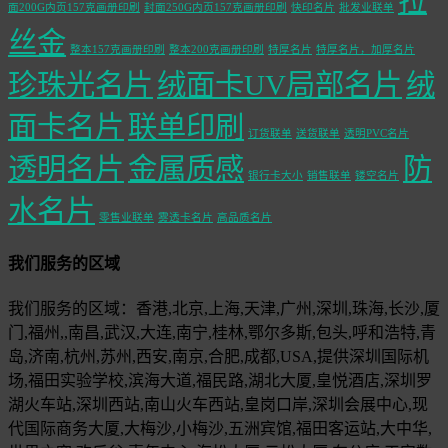
拉
面200G内页157克画册印刷
封面250G内页157克画册印刷
快印名片
批发业联单
丝金
整本157克画册印刷
整本200克画册印刷
特厚名片
特厚名片，加厚名片
珍珠光名片
绒面卡UV局部名片
绒
面卡名片
联单印刷
订货联单
送货联单
透明PVC名片
透明名片
金属质感
防
银行卡大小
销售联单
镂空名片
水名片
零售业联单
雾透卡名片
高品质名片
我们服务的区域
我们服务的区域：香港,北京,上海,天津,广州,深圳,珠海,长沙,厦
门,福州,,南昌,武汉,大连,南宁,桂林,鄂尔多斯,包头,呼和浩特,青
岛,济南,杭州,苏州,西安,南京,合肥,成都,USA,提供深圳国际机
场,福田实验学校,滨海大道,福民路,湖北大厦,皇悦酒店,深圳罗
湖火车站,深圳西站,南山火车西站,皇岗口岸,深圳会展中心,现
代国际商务大厦,大梅沙,小梅沙,五洲宾馆,福田客运站,大中华,