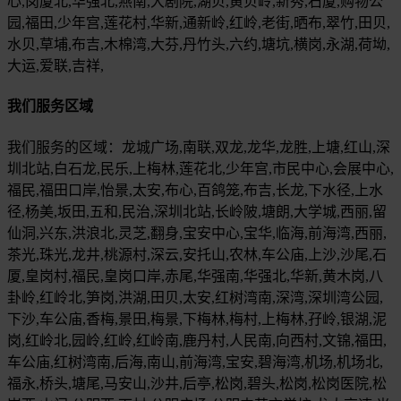
心,岗厦北,华强北,燕南,大剧院,湖贝,黄贝岭,新秀,石厦,购物公
园,福田,少年宫,莲花村,华新,通新岭,红岭,老街,晒布,翠竹,田贝,
水贝,草埔,布吉,木棉湾,大芬,丹竹头,六约,塘坑,横岗,永湖,荷坳,
大运,爱联,吉祥,
我们服务区域
我们服务的区域：龙城广场,南联,双龙,龙华,龙胜,上塘,红山,深
圳北站,白石龙,民乐,上梅林,莲花北,少年宫,市民中心,会展中心,
福民,福田口岸,怡景,太安,布心,百鸽笼,布吉,长龙,下水径,上水
径,杨美,坂田,五和,民治,深圳北站,长岭陂,塘朗,大学城,西丽,留
仙洞,兴东,洪浪北,灵芝,翻身,宝安中心,宝华,临海,前海湾,西丽,
茶光,珠光,龙井,桃源村,深云,安托山,农林,车公庙,上沙,沙尾,石
厦,皇岗村,福民,皇岗口岸,赤尾,华强南,华强北,华新,黄木岗,八
卦岭,红岭北,笋岗,洪湖,田贝,太安,红树湾南,深湾,深圳湾公园,
下沙,车公庙,香梅,景田,梅景,下梅林,梅村,上梅林,孖岭,银湖,泥
岗,红岭北,园岭,红岭,红岭南,鹿丹村,人民南,向西村,文锦,福田,
车公庙,红树湾南,后海,南山,前海湾,宝安,碧海湾,机场,机场北,
福永,桥头,塘尾,马安山,沙井,后亭,松岗,碧头,松岗,松岗医院,松