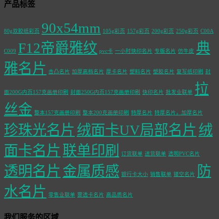
产品标签
90x54mm
80g双胶纸彩页
105g彩页
157g彩页
200g彩页
250g彩页
C00A
F12帝爵雅纹
典
C009
pvc卡
一小时快印名片
专版名片
仿牛皮
雅名片
击凸名片
加厚高档名片
厚卡名片
塑料名片
塑胶名片
复写纸印刷
封
拉
面200G内页157克画册印刷
封面250G内页157克画册印刷
快印名片
批发业联单
丝金
整本157克画册印刷
整本200克画册印刷
特厚名片
特厚名片，加厚名片
珍珠光名片
绒面卡UV局部名片
绒
面卡名片
联单印刷
订货联单
送货联单
透明PVC名片
透明名片
金属质感
防
银行卡大小
销售联单
镂空名片
水名片
零售业联单
雾透卡名片
高品质名片
我们服务的区域