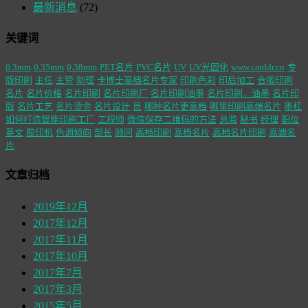
最新消息
(72)
关键词
0.3mm
0.35mm
0.38mm
PET名片
PVC名片
UV
UV光固化
www.carddr.cn
专
版印刷
主任
主管
助理
卡博士高档名片专家
印刷色彩
印后加工
合版印刷
名片
名片价格
名片印刷
名片印刷厂
名片印刷油墨
名片印刷，油墨
名片印
版
名片工艺
名片烫金
名片设计
员
哪种名片更高档
哪里印刷高端名片
墨杠
如何打造智能印刷工厂
工程师
微信保存二维码的方法
总监
秘书
经理
职位
英文
胶印机
色调倾向
部长
顾问
高档印刷
高档名片
高档名片印刷
高端名
片
文章归档
2019年12月
2017年12月
2017年11月
2017年10月
2017年7月
2017年3月
2015年5月