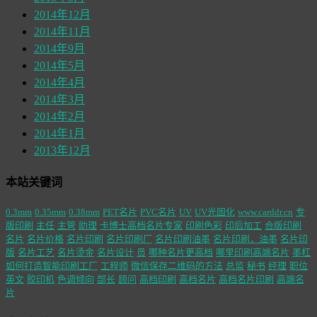
2014年12月
2014年11月
2014年9月
2014年5月
2014年4月
2014年3月
2014年2月
2014年1月
2013年12月
本站关键词
0.3mm
0.35mm
0.38mm
PET名片
PVC名片
UV
UV光固化
www.carddr.cn
专
版印刷
主任
主管
助理
卡博士高档名片专家
印刷色彩
印后加工
合版印刷
名片
名片价格
名片印刷
名片印刷厂
名片印刷油墨
名片印刷，油墨
名片印
版
名片工艺
名片烫金
名片设计
员
哪种名片更高档
哪里印刷高端名片
墨杠
如何打造智能印刷工厂
工程师
微信保存二维码的方法
总监
秘书
经理
职位
英文
胶印机
色调倾向
部长
顾问
高档印刷
高档名片
高档名片印刷
高端名
片