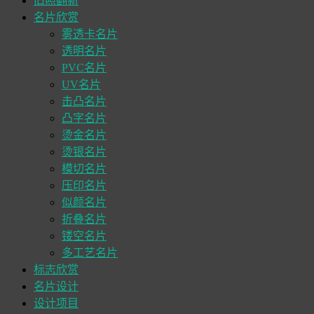
旧照翻新
名片欣赏
雾透卡名片
透明名片
PVC名片
UV名片
击凸名片
凸字名片
烫金名片
烫银名片
模切名片
压印名片
似颜名片
折叠名片
镂空名片
多工艺名片
标志欣赏
名片设计
设计项目