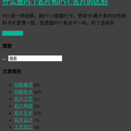
什么是PET名片和PVC名片的区别
PET是一种材质，跟PVC(做银行卡，贵宾卡)差不多的白色塑
料卡片更薄一些，性质跟PVC有点不一样。折了会有折
Read More
搜索
文章类别
印刷事项
(6)
印刷技术
(47)
名片工艺
(1)
名片种类
(2)
名片艺术
(19)
名片设计
(1)
工艺加工
(4)