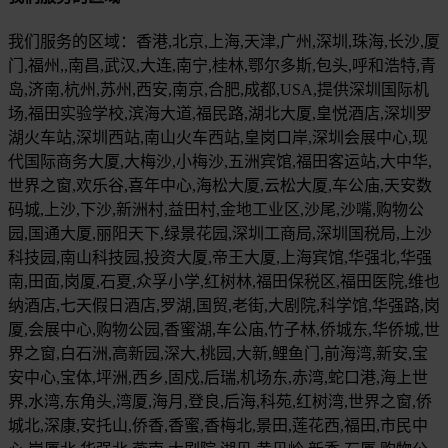
我们服务的区域：香港,北京,上海,天津,广州,深圳,珠海,长沙,厦
门,福州,,南昌,武汉,大连,南宁,桂林,鄂尔多斯,包头,呼和浩特,青
岛,济南,杭州,苏州,西安,南京,合肥,成都,USA,提供深圳国际机
场,福田实验学校,滨海大道,福民路,湖北大厦,皇悦酒店,深圳罗
湖火车站,深圳西站,南山火车西站,皇岗口岸,深圳会展中心,现
代国际商务大厦,大梅沙,小梅沙,五洲宾馆,福田客运站,大中华,
世界之窗,欢乐谷,喜年中心,海松大厦,云松大厦,车公庙,天安数
码城,上沙,下沙,新洲村,益田村,金地工业区,沙尾,沙嘴,购物公
园,国通大厦,丽阳天下,绿景花园,深圳工商局,深圳国税局,上沙
科技园,南山科技园,投资大厦,帝王大厦,上海宾馆,华强北,华强
南,田面,岗厦,石夏,众孚小学,红树林,福田保税区,福田医院,维也
纳酒店,七天假日酒店,罗湖,国贸,老街,大剧院,科学馆,华强路,岗
厦,会展中心,购物公园,香蜜湖,车公庙,竹子林,侨城东,华侨城,世
界之窗,白石洲,高新园,深大,桃园,大新,鲤鱼门,前海湾,新安,宝
安中心,宝体,坪洲,西乡,固戍,后瑞,机场东,赤湾,蛇口港,海上世
界,水湾,东角头,湾厦,海月,登良,后海,科苑,红树湾,世界之窗,侨
城北,深康,安托山,侨香,香蜜,香梅北,景田,莲花西,福田,市民中