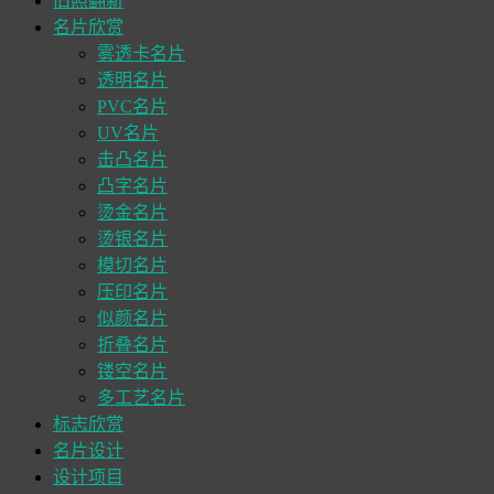
旧照翻新
名片欣赏
雾透卡名片
透明名片
PVC名片
UV名片
击凸名片
凸字名片
烫金名片
烫银名片
模切名片
压印名片
似颜名片
折叠名片
镂空名片
多工艺名片
标志欣赏
名片设计
设计项目