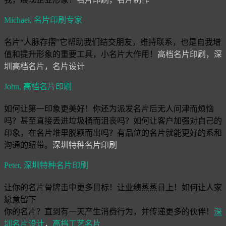
Michael,
名片印刷专家
名片“人脉存摺”它帮助我们结交朋友，维持联系，也是自我增
值和提升形象的重要工具，小名片大作用！
高档名片印刷，深
圳高档名片，名片设计
John,
高档名片印刷
如何让第一印象更美好！你还为派发名片后无人问津而烦恼
吗？甚至直接丢进垃圾桶而沮丧吗？如何让客户加强对自己的
印象，在名片堆里脱颖而出吗？有品位的名片就能更好的系和
沟通的纽带。
深圳特种名片印刷
Peter,
深圳特种名片印刷
让你的名片骨牌击中更多目标！让业绩蒸蒸日上！如何让人家
愿意留下
你的名片？直到有一天产生消费行为，并传递更多的伙伴！
深
圳名片设计
，
高档工艺名片