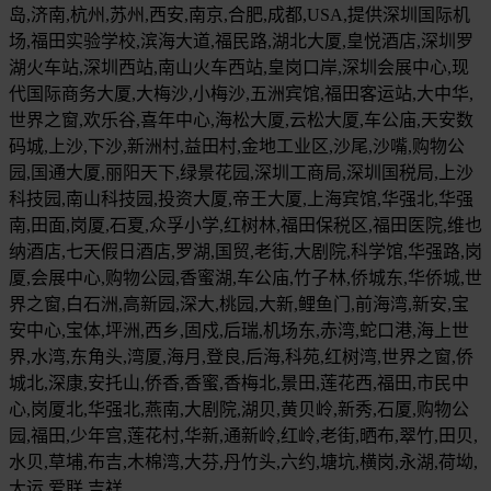
岛,济南,杭州,苏州,西安,南京,合肥,成都,USA,提供深圳国际机
场,福田实验学校,滨海大道,福民路,湖北大厦,皇悦酒店,深圳罗
湖火车站,深圳西站,南山火车西站,皇岗口岸,深圳会展中心,现
代国际商务大厦,大梅沙,小梅沙,五洲宾馆,福田客运站,大中华,
世界之窗,欢乐谷,喜年中心,海松大厦,云松大厦,车公庙,天安数
码城,上沙,下沙,新洲村,益田村,金地工业区,沙尾,沙嘴,购物公
园,国通大厦,丽阳天下,绿景花园,深圳工商局,深圳国税局,上沙
科技园,南山科技园,投资大厦,帝王大厦,上海宾馆,华强北,华强
南,田面,岗厦,石夏,众孚小学,红树林,福田保税区,福田医院,维也
纳酒店,七天假日酒店,罗湖,国贸,老街,大剧院,科学馆,华强路,岗
厦,会展中心,购物公园,香蜜湖,车公庙,竹子林,侨城东,华侨城,世
界之窗,白石洲,高新园,深大,桃园,大新,鲤鱼门,前海湾,新安,宝
安中心,宝体,坪洲,西乡,固戍,后瑞,机场东,赤湾,蛇口港,海上世
界,水湾,东角头,湾厦,海月,登良,后海,科苑,红树湾,世界之窗,侨
城北,深康,安托山,侨香,香蜜,香梅北,景田,莲花西,福田,市民中
心,岗厦北,华强北,燕南,大剧院,湖贝,黄贝岭,新秀,石厦,购物公
园,福田,少年宫,莲花村,华新,通新岭,红岭,老街,晒布,翠竹,田贝,
水贝,草埔,布吉,木棉湾,大芬,丹竹头,六约,塘坑,横岗,永湖,荷坳,
大运,爱联,吉祥,