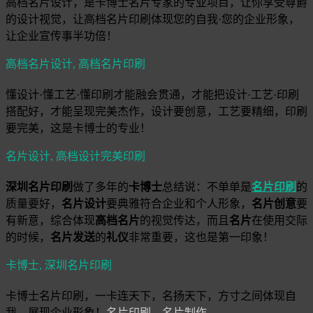
高档名片设计，是卡博士名片专家的专业项目，让你享受尊爵
的设计视觉，让高档名片印刷体现您的自我·您的企业形象，
让企业宣传事半功倍！
高档名片设计,
高档名片印刷
懂设计·懂工艺·懂印刷才能融会贯通，才能把设计·工艺·印刷
搭配好，才能呈现完美杰作，设计要创意，工艺要精细，印刷
要完美，这是卡博士的专业！
名片设计,
高档设计完美印刷
深圳名片印刷
做了多年的
卡博士
总结说：不单单是
名片印刷
的
质量要好，
名片设计
要典雅符合企业和个人形象，
名片创意
要
有新意，综合体现
高档
名片
的视觉传达，而且
名片
在使用交际
的时候，
名片发送
的
礼仪
非常重要，这也是第一印象！
卡博士,
深圳名片印刷
卡博士名片印刷，一卡连天下，名扬天下，方寸之间体现自
我，展现企业形象！
名片印刷，名片制作