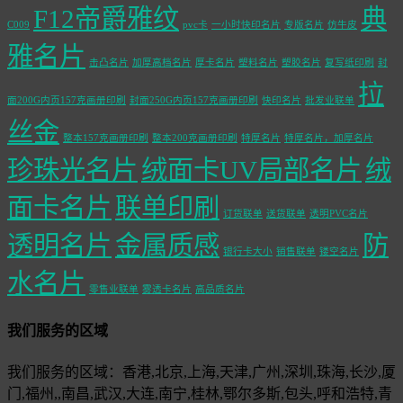
F12帝爵雅纹
典
C009
pvc卡
一小时快印名片
专版名片
仿牛皮
雅名片
击凸名片
加厚高档名片
厚卡名片
塑料名片
塑胶名片
复写纸印刷
封
拉
面200G内页157克画册印刷
封面250G内页157克画册印刷
快印名片
批发业联单
丝金
整本157克画册印刷
整本200克画册印刷
特厚名片
特厚名片，加厚名片
珍珠光名片
绒面卡UV局部名片
绒
面卡名片
联单印刷
订货联单
送货联单
透明PVC名片
透明名片
金属质感
防
银行卡大小
销售联单
镂空名片
水名片
零售业联单
雾透卡名片
高品质名片
我们服务的区域
我们服务的区域：香港,北京,上海,天津,广州,深圳,珠海,长沙,厦
门,福州,,南昌,武汉,大连,南宁,桂林,鄂尔多斯,包头,呼和浩特,青