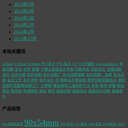
2014年5月
2014年4月
2014年3月
2014年2月
2014年1月
2013年12月
本站关键词
0.3mm
0.35mm
0.38mm
PET名片
PVC名片
UV
UV光固化
www.carddr.cn
专
版印刷
主任
主管
助理
卡博士高档名片专家
印刷色彩
印后加工
合版印刷
名片
名片价格
名片印刷
名片印刷厂
名片印刷油墨
名片印刷，油墨
名片印
版
名片工艺
名片烫金
名片设计
员
哪种名片更高档
哪里印刷高端名片
墨杠
如何打造智能印刷工厂
工程师
微信保存二维码的方法
总监
秘书
经理
职位
英文
胶印机
色调倾向
部长
顾问
高档印刷
高档名片
高档名片印刷
高端名
片
产品标签
90x54mm
80g双胶纸彩页
105g彩页
157g彩页
200g彩页
250g彩页
C00A