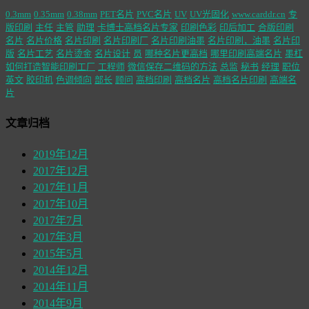
0.3mm
0.35mm
0.38mm
PET名片
PVC名片
UV
UV光固化
www.carddr.cn
专
版印刷
主任
主管
助理
卡博士高档名片专家
印刷色彩
印后加工
合版印刷
名片
名片价格
名片印刷
名片印刷厂
名片印刷油墨
名片印刷，油墨
名片印
版
名片工艺
名片烫金
名片设计
员
哪种名片更高档
哪里印刷高端名片
墨杠
如何打造智能印刷工厂
工程师
微信保存二维码的方法
总监
秘书
经理
职位
英文
胶印机
色调倾向
部长
顾问
高档印刷
高档名片
高档名片印刷
高端名
片
文章归档
2019年12月
2017年12月
2017年11月
2017年10月
2017年7月
2017年3月
2015年5月
2014年12月
2014年11月
2014年9月