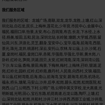
我们服务区域
我们服务的区域：龙城广场,南联,双龙,龙华,龙胜,上塘,红山,深
圳北站,白石龙,民乐,上梅林,莲花北,少年宫,市民中心,会展中心,
福民,福田口岸,怡景,太安,布心,百鸽笼,布吉,长龙,下水径,上水
径,杨美,坂田,五和,民治,深圳北站,长岭陂,塘朗,大学城,西丽,留
仙洞,兴东,洪浪北,灵芝,翻身,宝安中心,宝华,临海,前海湾,西丽,
茶光,珠光,龙井,桃源村,深云,安托山,农林,车公庙,上沙,沙尾,石
厦,皇岗村,福民,皇岗口岸,赤尾,华强南,华强北,华新,黄木岗,八
卦岭,红岭北,笋岗,洪湖,田贝,太安,红树湾南,深湾,深圳湾公园,
下沙,车公庙,香梅,景田,梅景,下梅林,梅村,上梅林,孖岭,银湖,泥
岗,红岭北,园岭,红岭,红岭南,鹿丹村,人民南,向西村,文锦,福田,
车公庙,红树湾南,后海,南山,前海湾,宝安,碧海湾,机场,机场北,
福永,桥头,塘尾,马安山,沙井,后亭,松岗,碧头,松岗,松岗医院,松
岗西,山门,公明西,下村,公明广场,公明中英文学校,龙大高速,光
明新城,光明,田心,宝石东路,机荷高速,石龙公路,陶吓,上塘,红
山,深圳北站,松岗,共和村,沙井三村,沙井西,西部工业城,沙井南,
福侨工业园,福永北,机场北,下十围,机场东,兴华,钟屋村,桃源,宝