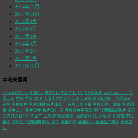
2014年12月
2014年11月
2014年9月
2014年5月
2014年4月
2014年3月
2014年2月
2014年1月
2013年12月
本站关键词
0.3mm
0.35mm
0.38mm
PET名片
PVC名片
UV
UV光固化
www.carddr.cn
专
版印刷
主任
主管
助理
卡博士高档名片专家
印刷色彩
印后加工
合版印刷
名片
名片价格
名片印刷
名片印刷厂
名片印刷油墨
名片印刷，油墨
名片印
版
名片工艺
名片烫金
名片设计
员
哪种名片更高档
哪里印刷高端名片
墨杠
如何打造智能印刷工厂
工程师
微信保存二维码的方法
总监
秘书
经理
职位
英文
胶印机
色调倾向
部长
顾问
高档印刷
高档名片
高档名片印刷
高端名
片