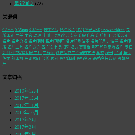
最新消息
(72)
关键词
0.3mm
0.35mm
0.38mm
PET名片
PVC名片
UV
UV光固化
www.carddr.cn
专
版印刷
主任
主管
助理
卡博士高档名片专家
印刷色彩
印后加工
合版印刷
名片
名片价格
名片印刷
名片印刷厂
名片印刷油墨
名片印刷，油墨
名片印
版
名片工艺
名片烫金
名片设计
员
哪种名片更高档
哪里印刷高端名片
墨杠
如何打造智能印刷工厂
工程师
微信保存二维码的方法
总监
秘书
经理
职位
英文
胶印机
色调倾向
部长
顾问
高档印刷
高档名片
高档名片印刷
高端名
片
文章归档
2019年12月
2017年12月
2017年11月
2017年10月
2017年7月
2017年3月
2015年5月