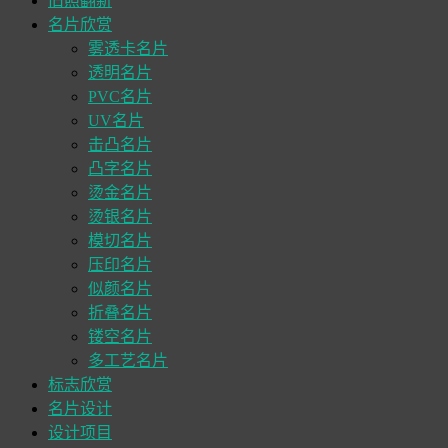
旧照翻新
名片欣赏
雾透卡名片
透明名片
PVC名片
UV名片
击凸名片
凸字名片
烫金名片
烫银名片
模切名片
压印名片
似颜名片
折叠名片
镂空名片
多工艺名片
标志欣赏
名片设计
设计项目