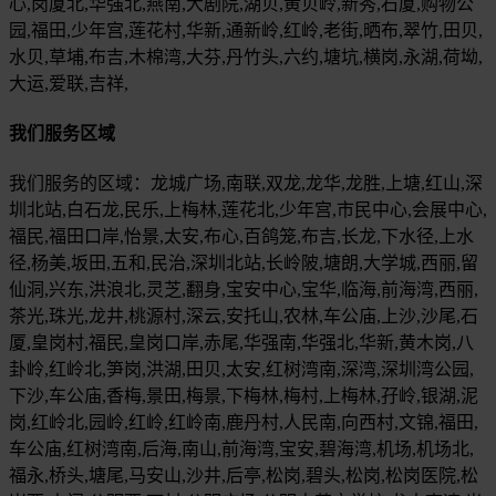
心,岗厦北,华强北,燕南,大剧院,湖贝,黄贝岭,新秀,石厦,购物公
园,福田,少年宫,莲花村,华新,通新岭,红岭,老街,晒布,翠竹,田贝,
水贝,草埔,布吉,木棉湾,大芬,丹竹头,六约,塘坑,横岗,永湖,荷坳,
大运,爱联,吉祥,
我们服务区域
我们服务的区域：龙城广场,南联,双龙,龙华,龙胜,上塘,红山,深
圳北站,白石龙,民乐,上梅林,莲花北,少年宫,市民中心,会展中心,
福民,福田口岸,怡景,太安,布心,百鸽笼,布吉,长龙,下水径,上水
径,杨美,坂田,五和,民治,深圳北站,长岭陂,塘朗,大学城,西丽,留
仙洞,兴东,洪浪北,灵芝,翻身,宝安中心,宝华,临海,前海湾,西丽,
茶光,珠光,龙井,桃源村,深云,安托山,农林,车公庙,上沙,沙尾,石
厦,皇岗村,福民,皇岗口岸,赤尾,华强南,华强北,华新,黄木岗,八
卦岭,红岭北,笋岗,洪湖,田贝,太安,红树湾南,深湾,深圳湾公园,
下沙,车公庙,香梅,景田,梅景,下梅林,梅村,上梅林,孖岭,银湖,泥
岗,红岭北,园岭,红岭,红岭南,鹿丹村,人民南,向西村,文锦,福田,
车公庙,红树湾南,后海,南山,前海湾,宝安,碧海湾,机场,机场北,
福永,桥头,塘尾,马安山,沙井,后亭,松岗,碧头,松岗,松岗医院,松