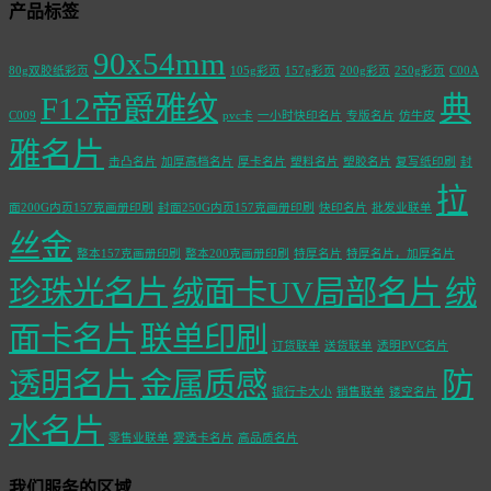
产品标签
90x54mm
80g双胶纸彩页
105g彩页
157g彩页
200g彩页
250g彩页
C00A
F12帝爵雅纹
典
C009
pvc卡
一小时快印名片
专版名片
仿牛皮
雅名片
击凸名片
加厚高档名片
厚卡名片
塑料名片
塑胶名片
复写纸印刷
封
拉
面200G内页157克画册印刷
封面250G内页157克画册印刷
快印名片
批发业联单
丝金
整本157克画册印刷
整本200克画册印刷
特厚名片
特厚名片，加厚名片
珍珠光名片
绒面卡UV局部名片
绒
面卡名片
联单印刷
订货联单
送货联单
透明PVC名片
透明名片
金属质感
防
银行卡大小
销售联单
镂空名片
水名片
零售业联单
雾透卡名片
高品质名片
我们服务的区域