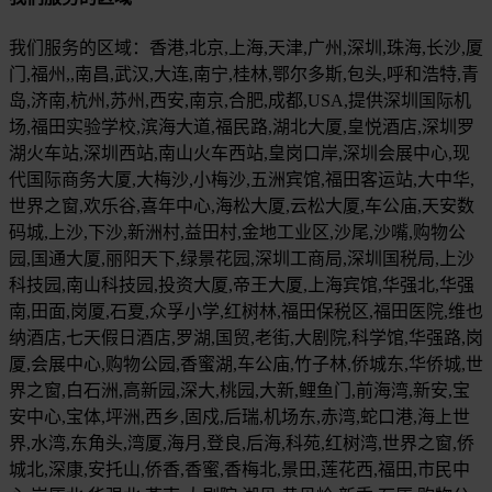
我们服务的区域：香港,北京,上海,天津,广州,深圳,珠海,长沙,厦
门,福州,,南昌,武汉,大连,南宁,桂林,鄂尔多斯,包头,呼和浩特,青
岛,济南,杭州,苏州,西安,南京,合肥,成都,USA,提供深圳国际机
场,福田实验学校,滨海大道,福民路,湖北大厦,皇悦酒店,深圳罗
湖火车站,深圳西站,南山火车西站,皇岗口岸,深圳会展中心,现
代国际商务大厦,大梅沙,小梅沙,五洲宾馆,福田客运站,大中华,
世界之窗,欢乐谷,喜年中心,海松大厦,云松大厦,车公庙,天安数
码城,上沙,下沙,新洲村,益田村,金地工业区,沙尾,沙嘴,购物公
园,国通大厦,丽阳天下,绿景花园,深圳工商局,深圳国税局,上沙
科技园,南山科技园,投资大厦,帝王大厦,上海宾馆,华强北,华强
南,田面,岗厦,石夏,众孚小学,红树林,福田保税区,福田医院,维也
纳酒店,七天假日酒店,罗湖,国贸,老街,大剧院,科学馆,华强路,岗
厦,会展中心,购物公园,香蜜湖,车公庙,竹子林,侨城东,华侨城,世
界之窗,白石洲,高新园,深大,桃园,大新,鲤鱼门,前海湾,新安,宝
安中心,宝体,坪洲,西乡,固戍,后瑞,机场东,赤湾,蛇口港,海上世
界,水湾,东角头,湾厦,海月,登良,后海,科苑,红树湾,世界之窗,侨
城北,深康,安托山,侨香,香蜜,香梅北,景田,莲花西,福田,市民中