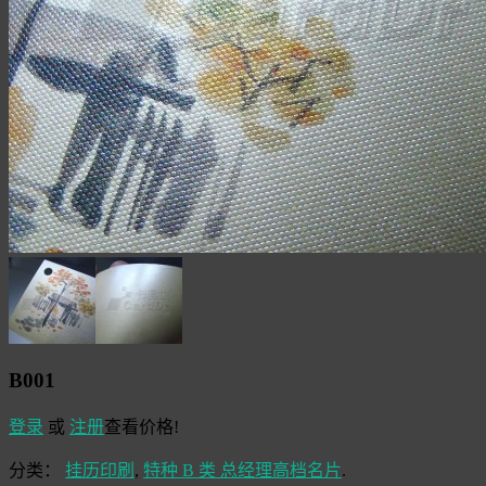
B001
登录
或
注册
查看价格!
分类：
挂历印刷
,
特种 B 类 总经理高档名片
.