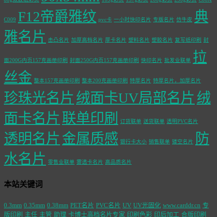
F12帝爵雅纹
典
C009
pvc卡
一小时快印名片
专版名片
仿牛皮
雅名片
击凸名片
加厚高档名片
厚卡名片
塑料名片
塑胶名片
复写纸印刷
封
拉
面200G内页157克画册印刷
封面250G内页157克画册印刷
快印名片
批发业联单
丝金
整本157克画册印刷
整本200克画册印刷
特厚名片
特厚名片，加厚名片
珍珠光名片
绒面卡UV局部名片
绒
面卡名片
联单印刷
订货联单
送货联单
透明PVC名片
透明名片
金属质感
防
银行卡大小
销售联单
镂空名片
水名片
零售业联单
雾透卡名片
高品质名片
本站关键词
0.3mm
0.35mm
0.38mm
PET名片
PVC名片
UV
UV光固化
www.carddr.cn
专
版印刷
主任
主管
助理
卡博士高档名片专家
印刷色彩
印后加工
合版印刷