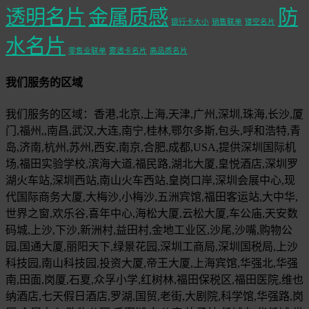
透明名片
金属质感
防
银行卡大小
销售联单
镂空名片
水名片
零售业联单
雾透卡名片
高品质名片
我们服务的区域
我们服务的区域：香港,北京,上海,天津,广州,深圳,珠海,长沙,厦
门,福州,,南昌,武汉,大连,南宁,桂林,鄂尔多斯,包头,呼和浩特,青
岛,济南,杭州,苏州,西安,南京,合肥,成都,USA,提供深圳国际机
场,福田实验学校,滨海大道,福民路,湖北大厦,皇悦酒店,深圳罗
湖火车站,深圳西站,南山火车西站,皇岗口岸,深圳会展中心,现
代国际商务大厦,大梅沙,小梅沙,五洲宾馆,福田客运站,大中华,
世界之窗,欢乐谷,喜年中心,海松大厦,云松大厦,车公庙,天安数
码城,上沙,下沙,新洲村,益田村,金地工业区,沙尾,沙嘴,购物公
园,国通大厦,丽阳天下,绿景花园,深圳工商局,深圳国税局,上沙
科技园,南山科技园,投资大厦,帝王大厦,上海宾馆,华强北,华强
南,田面,岗厦,石夏,众孚小学,红树林,福田保税区,福田医院,维也
纳酒店,七天假日酒店,罗湖,国贸,老街,大剧院,科学馆,华强路,岗