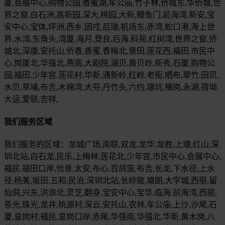
厦,会展中心,购物公园,香蜜湖,车公庙,竹子林,侨城东,华侨城,世
界之窗,白石洲,高新园,深大,桃园,大新,鲤鱼门,前海湾,新安,宝
安中心,宝体,坪洲,西乡,固戍,后瑞,机场东,赤湾,蛇口港,海上世
界,水湾,东角头,湾厦,海月,登良,后海,科苑,红树湾,世界之窗,侨
城北,深康,安托山,侨香,香蜜,香梅北,景田,莲花西,福田,市民中
心,岗厦北,华强北,燕南,大剧院,湖贝,黄贝岭,新秀,石厦,购物公
园,福田,少年宫,莲花村,华新,通新岭,红岭,老街,晒布,翠竹,田贝,
水贝,草埔,布吉,木棉湾,大芬,丹竹头,六约,塘坑,横岗,永湖,荷坳,
大运,爱联,吉祥,
我们服务区域
我们服务的区域：龙城广场,南联,双龙,龙华,龙胜,上塘,红山,深
圳北站,白石龙,民乐,上梅林,莲花北,少年宫,市民中心,会展中心,
福民,福田口岸,怡景,太安,布心,百鸽笼,布吉,长龙,下水径,上水
径,杨美,坂田,五和,民治,深圳北站,长岭陂,塘朗,大学城,西丽,留
仙洞,兴东,洪浪北,灵芝,翻身,宝安中心,宝华,临海,前海湾,西丽,
茶光,珠光,龙井,桃源村,深云,安托山,农林,车公庙,上沙,沙尾,石
厦,皇岗村,福民,皇岗口岸,赤尾,华强南,华强北,华新,黄木岗,八