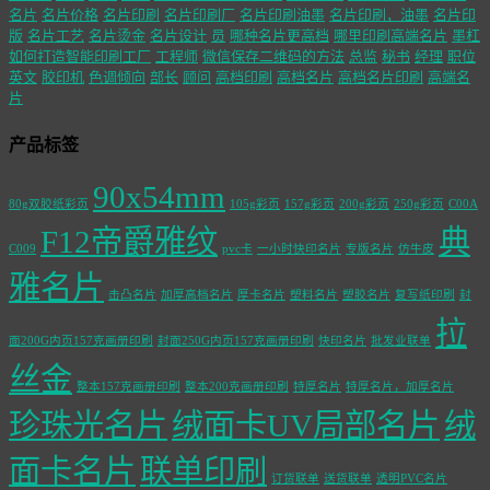
名片
名片价格
名片印刷
名片印刷厂
名片印刷油墨
名片印刷，油墨
名片印
版
名片工艺
名片烫金
名片设计
员
哪种名片更高档
哪里印刷高端名片
墨杠
如何打造智能印刷工厂
工程师
微信保存二维码的方法
总监
秘书
经理
职位
英文
胶印机
色调倾向
部长
顾问
高档印刷
高档名片
高档名片印刷
高端名
片
产品标签
90x54mm
80g双胶纸彩页
105g彩页
157g彩页
200g彩页
250g彩页
C00A
F12帝爵雅纹
典
C009
pvc卡
一小时快印名片
专版名片
仿牛皮
雅名片
击凸名片
加厚高档名片
厚卡名片
塑料名片
塑胶名片
复写纸印刷
封
拉
面200G内页157克画册印刷
封面250G内页157克画册印刷
快印名片
批发业联单
丝金
整本157克画册印刷
整本200克画册印刷
特厚名片
特厚名片，加厚名片
珍珠光名片
绒面卡UV局部名片
绒
面卡名片
联单印刷
订货联单
送货联单
透明PVC名片