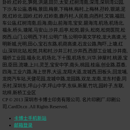
卦岭,红岭北,笋岗,洪湖,田贝,太安,红树湾南,深湾,深圳湾公园,
下沙,车公庙,香梅,景田,梅景,下梅林,梅村,上梅林,孖岭,银湖,泥
岗,红岭北,园岭,红岭,红岭南,鹿丹村,人民南,向西村,文锦,福田,
车公庙,红树湾南,后海,南山,前海湾,宝安,碧海湾,机场,机场北,
福永,桥头,塘尾,马安山,沙井,后亭,松岗,碧头,松岗,松岗医院,松
岗西,山门,公明西,下村,公明广场,公明中英文学校,龙大高速,光
明新城,光明,田心,宝石东路,机荷高速,石龙公路,陶吓,上塘,红
山,深圳北站,松岗,共和村,沙井三村,沙井西,西部工业城,沙井南,
福侨工业园,福永北,机场北,下十围,机场东,兴华,钟屋村,桃源,宝
田,臣田,流塘,上川,灵芝,宝安中学,南头,桃园,桂庙,创业路,荔香,
四海,工业六路,海上世界,大运,龙翔大道,龙城西,田板头,回龙埔,
龙岗汽车站,天健花园,龙城中路,龙园路,双龙,龙南,龙东村委,同
乐村,深圳东,坪山小学,坪山中学,东纵,新屋,竹坑,园岭子,东联,
坑梓,新桥工业区
CP © 2013 深圳市卡博士印务有限公司. 名片印刷厂.印刷公
司.CardDr.cn .All Rights Reserved.
卡博士手机新站
邮箱登录