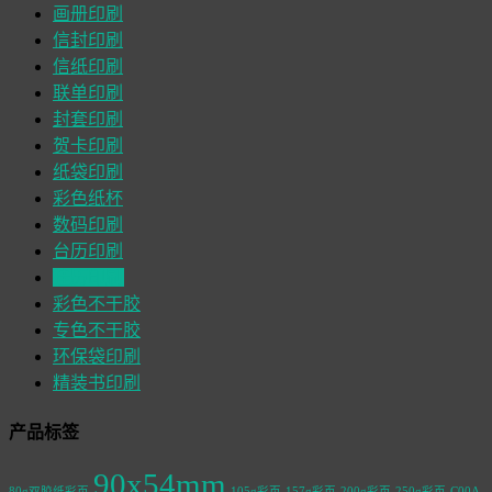
画册印刷
信封印刷
信纸印刷
联单印刷
封套印刷
贺卡印刷
纸袋印刷
彩色纸杯
数码印刷
台历印刷
挂历印刷
彩色不干胶
专色不干胶
环保袋印刷
精装书印刷
产品标签
90x54mm
80g双胶纸彩页
105g彩页
157g彩页
200g彩页
250g彩页
C00A