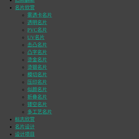
旧照翻新
名片欣赏
雾透卡名片
透明名片
PVC名片
UV名片
击凸名片
凸字名片
烫金名片
烫银名片
模切名片
压印名片
似颜名片
折叠名片
镂空名片
多工艺名片
标志欣赏
名片设计
设计项目